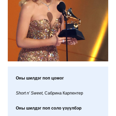
Оны шилдэг поп цомог
Short n’ Sweet,
Сабрина Карпентер
Оны шилдэг поп соло үзүүлбэр