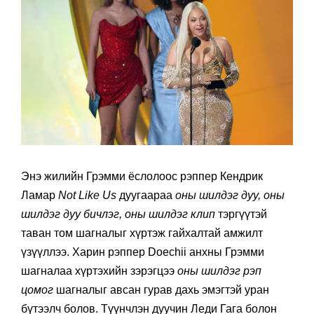
Энэ жилийн Грэмми ёслолоос рэппер Кендрик
Ламар
Not Like Us
дуугаараа
оны шилдэг дуу,
оны
шилдэг дуу бичлэг,
оны шилдэг клип
тэргүүтэй
таван том шагналыг хүртэж гайхалтай амжилт
үзүүллээ. Харин рэппер Doechii анхны Грэмми
шагналаа хүртэхийн зэрэгцээ
оны шилдэг рэп
цомог
шагналыг авсан гурав дахь эмэгтэй уран
бүтээлч болов. Түүнчлэн дуучин Леди Гага болон