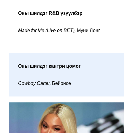
Оны шилдэг R&B үзүүлбэр
Made for Me (Live on BET),
Муни Лонг
Оны шилдэг кантри цомог
Cowboy Carter,
Бейонсе