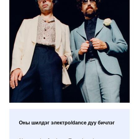
Оны шилдэг электро/dance дуу бичлэг