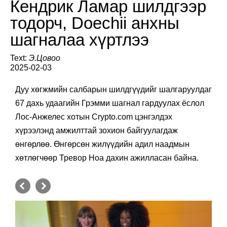
Кендрик Ламар шилдгээр
тодорч, Doechii анхны
шагналаа хүртлээ
Text:
Э.Цовоо
2025-02-03
Дуу хөгжмийн салбарын шилдгүүдийг шалгаруулдаг
67 дахь удаагийн Грэмми шагнал гардуулах ёслол
Лос-Анжелес хотын Crypto.com цэнгэлдэх
хүрээлэнд амжилттай зохион байгуулагдаж
өнгөрлөө. Өнгөрсөн жилүүдийн адил наадмын
хөтлөгчөөр Тревор Ноа дахин ажилласан байна.