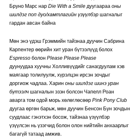
Бруно Марс нар
Die With a Smile
дуугаараа
оны
шилдэг поп дуо/хамтлагийн үзүүлбэр
шагналыг
гардан авсан байна
Мөн энэ үдэш Грэммийн тайзнаа дуучин Сабрина
Карпентер өөрийн хит уран бүтээлүүд болох
Espresso
болон
Please Please Please
дуунуудаа хуучны Холливүүдийг санагдуулам хэв
маягаар толилуулж, хүрэлцэн ирсэн зочдыг
доргиож чадлаа. Харин
оны шилдэг шинэ уран
бүтээлч
шагналын эзэн болсон Чапелл Роан
аварга том одой морь хөлөглөсөөр
Pink Pony Club
дуугаа өргөн барьж, мөн дуучин Бенсон Бун зочдын
суудлаас гэнэтхэн босож, тайзнаа үзүүлбэр
үзүүлсэн нь үзэгчид болон олон нийтийн анхаарлыг
багагүй татаад амжив.