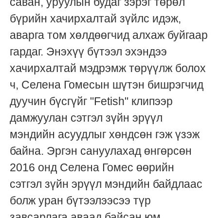
саван, уруулын будаг зэрэг төрөл
бүрийн хачирхалтай зүйлс идэж,
аварга том хөлдөөгчид алхаж буйгаар
гардаг. Энэхүү бүтээл эхэндээ
хачирхалтай мэдрэмж төрүүлж болох
ч, Селена Гомесын шүтэн бишрэгчид
дуучин бүсгүйг "Fetish" клипээр
дамжуулан сэтгэл зүйн эрүүл
мэндийн асуудлыг хөндсөн гэж үзэж
байна. Эргэн сануулахад өнгөрсөн
2016 онд Селена Гомес өөрийн
сэтгэл зүйн эрүүл мэндийн байдлаас
болж уран бүтээлээсээ түр
завсарлага аваад байсан юм.