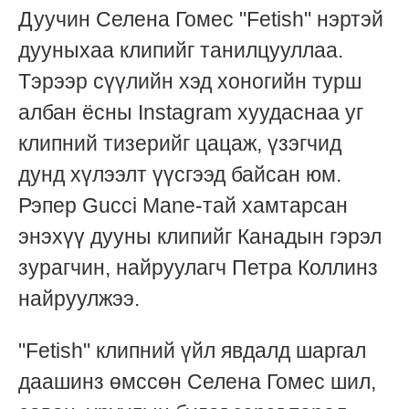
Дуучин Селена Гомес "Fetish" нэртэй
дууныхаа клипийг танилцууллаа.
Тэрээр сүүлийн хэд хоногийн турш
албан ёсны Instagram хуудаснаа уг
клипний тизерийг цацаж, үзэгчид
дунд хүлээлт үүсгээд байсан юм.
Рэпер Gucci Mane-тай хамтарсан
энэхүү дууны клипийг Канадын гэрэл
зурагчин, найруулагч Петра Коллинз
найруулжээ.
"Fetish" клипний үйл явдалд шаргал
даашинз өмссөн Селена Гомес шил,