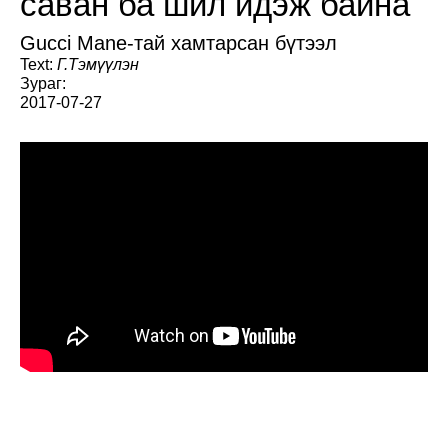
саван ба шил идэж байна
Gucci Mane-тай хамтарсан бүтээл
Text:
Г.Тэмүүлэн
Зураг:
2017-07-27