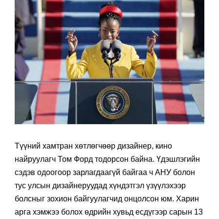
Түүний хамтран хөтлөгчөөр дизайнер, кино
найруулагч Том Форд тодорсон байна. Үдэшлэгийн
сэдэв одоогоор зарлагдаагүй байгаа ч АНУ болон
тус улсын дизайнеруудад хүндэтгэл үзүүлэхээр
болсныг зохион байгуулагчид онцолсон юм. Харин
арга хэмжээ болох өдрийн хувьд есдүгээр сарын 13