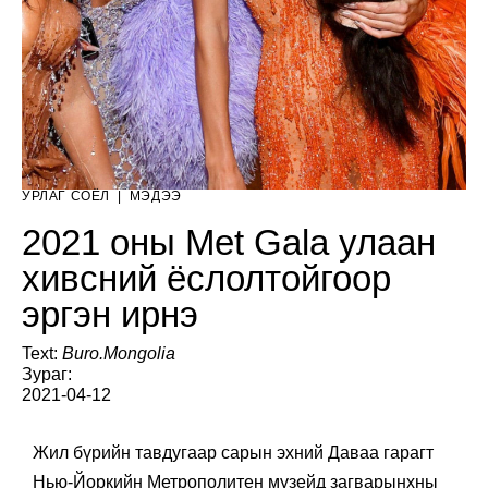
УРЛАГ СОЁЛ
|
МЭДЭЭ
2021 оны Met Gala улаан
хивсний ёслолтойгоор
эргэн ирнэ
Text:
Buro.Mongolia
Зураг:
2021-04-12
Жил бүрийн тавдугаар сарын эхний Даваа гарагт
Нью-Йоркийн Метрополитен музейд загварынхны