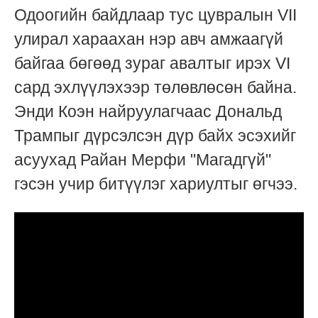
Одоогийн байдлаар тус цувралын VII
улирал хараахан нэр авч амжаагүй
байгаа бөгөөд зураг авалтыг ирэх VI
сард эхлүүлэхээр төлөвлөсөн байна.
Энди Коэн найруулагчаас Дональд
Трампыг дүрсэлсэн дүр байх эсэхийг
асуухад Райан Мерфи "Магадгүй"
гэсэн учир битүүлэг хариултыг өгчээ.