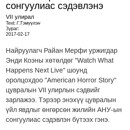
сонгуулиас сэдэвлэнэ
VII улирал
Text:
Г.Тэмүүлэн
Зураг:
2017-02-17
Найруулагч Райан Мерфи уржигдар
Энди Коэны хөтөлдөг "Watch What
Happens Next Live" шоунд
оролцохдоо "American Horror Story"
цувралын VII улирлын сэдвийг
зарлажээ. Тэрээр энэхүү цувралын
үйл явдлыг өнгөрсөн жилийн АНУ-ын
сонгуулиас сэдэвлэн бүтээх гэнэ.