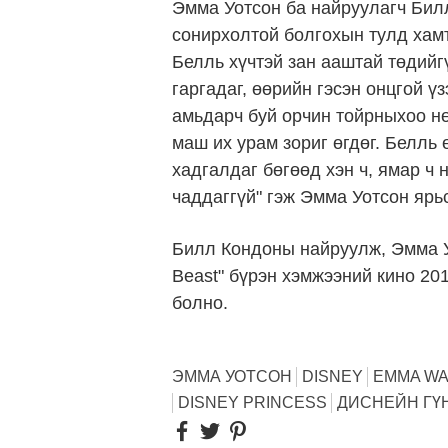
Эмма Уотсон ба найруулагч Бил
сонирхолтой болгохын тулд хам
Белль хүчтэй зан ааштай төдий
гаргадаг, өөрийн гэсэн онцгой ү
амьдарч буй орчин тойрныхоо нө
маш их урам зориг өгдөг. Белль 
хадгалдаг бөгөөд хэн ч, ямар ч
чаддаггүй" гэж Эмма Уотсон ярь
Билл Кондоны найруулж, Эмма Уо
Beast" бүрэн хэмжээний кино 20
болно.
ЭММА УОТСОН
DISNEY
EMMA W
DISNEY PRINCESS
ДИСНЕЙН ГҮ