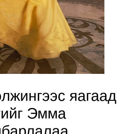
элжингээс яагаад
гийг Эмма
лбарлалаа