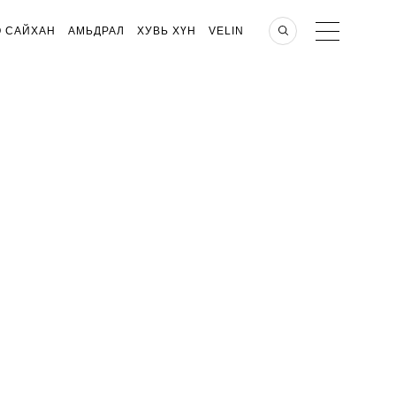
О САЙХАН
АМЬДРАЛ
ХУВЬ ХҮН
VELIN