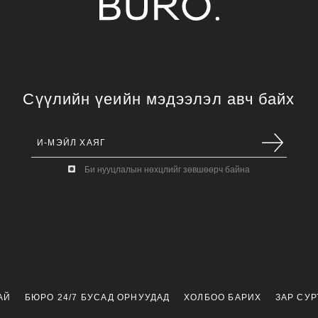
Сүүлийн үеийн мэдээлэл авч байх
Би нууцлалын нөхцлийг зөвшөөрч байна
АЙ
БЮРО 24/7 БУСАД ОРНУУДАД
ХОЛБОО БАРИХ
ЗАР СУ