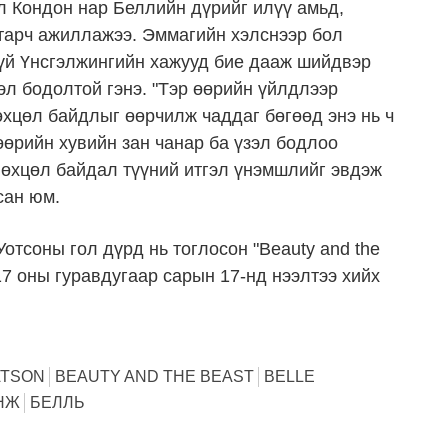
л Кондон нар Беллийн дүрийг илүү амьд,
тарч ажиллажээ. Эммагийн хэлснээр бол
гүй Үнсгэлжингийн хажууд бие дааж шийдвэр
зэл бодолтой гэнэ. "Тэр өөрийн үйлдлээр
хцөл байдлыг өөрчилж чаддаг бөгөөд энэ нь ч
өөрийн хувийн зан чанар ба үзэл бодлоо
 нөхцөл байдал түүний итгэл үнэмшлийг эвдэж
сан юм.
тсоны гол дүрд нь тоглосон "Beauty and the
17 оны гуравдугаар сарын 17-нд нээлтээ хийх
ATSON
BEAUTY AND THE BEAST
BELLE
НЖ
БЕЛЛЬ