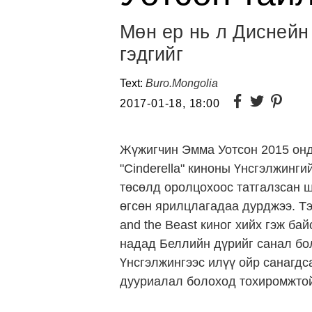
Мөн ер нь л Диснейн
гэдгийг
Text:
Buro.Mongolia
2017-01-18, 18:00
Жүжигчин Эмма Уотсон 2015 онд
"Cinderella" киноны Үнсгэлжинги
төсөлд оролцохоос татгалзсан ш
өгсөн ярилцлагадаа дурджээ. Тэ
and the Beast киног хийх гэж ба
надад Беллийн дүрийг санал бол
Үнсгэлжингээс илүү ойр санагдс
дууриалал болоход тохиромжтой