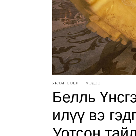
УРЛАГ СОЁЛ
|
МЭДЭЭ
Белль Үнсг
илүү вэ гэд
Уотсон тай