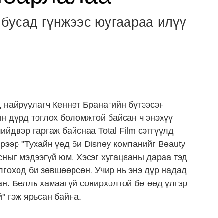
 бусад гүнжээс юугаараа илүү
 найруулагч Кеннет Бранагийн бүтээсэн
йн дүрд тоглох боломжтой байсан ч энэхүү
ийдвэр гаргаж байснаа Total Film сэтгүүлд
рээр "Тухайн үед би Disney компанийг Beauty
йсныг мэдээгүй юм. Хэсэг хугацааны дараа тэд
гоход би зөвшөөрсөн. Учир нь энэ дүр надад
ан. Белль хамаагүй сонирхолтой бөгөөд үлгэр
" гэж ярьсан байна.