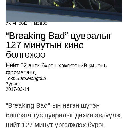
УРЛАГ СОЁЛ
|
МЭДЭЭ
“Breaking Bad” цувралыг
127 минутын кино
болгожээ
Нийт 62 анги бүрэн хэмжээний киноны
форматанд
Text:
Buro.Mongolia
Зураг:
2017-03-14
"Breaking Bad"-ын нэгэн шүтэн
бишрэгч тус цувралыг дахин эвлүүлж,
нийт 127 минут үргэлжлэх бүрэн