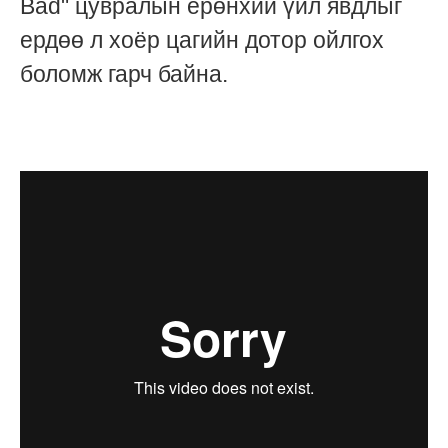
Bad" цувралын ерөнхий үйл явдлыг
ердөө л хоёр цагийн дотор ойлгох
боломж гарч байна.