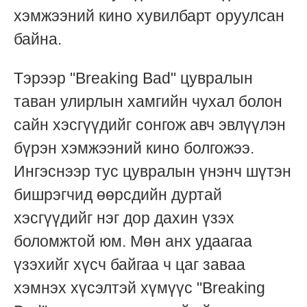
хэмжээний кино хувилбарт оруулсан
байна.
Тэрээр "Breaking Bad" цувралын
таван улирлын хамгийн чухал болон
сайн хэсгүүдийг сонгож авч эвлүүлэн
бүрэн хэмжээний кино болгожээ.
Ингэснээр тус цувралын үнэнч шүтэн
бишрэгчид өөрсдийн дуртай
хэсгүүдийг нэг дор дахин үзэх
боломжтой юм. Мөн анх удаагаа
үзэхийг хүсч байгаа ч цаг заваа
хэмнэх хүсэлтэй хүмүүс "Breaking