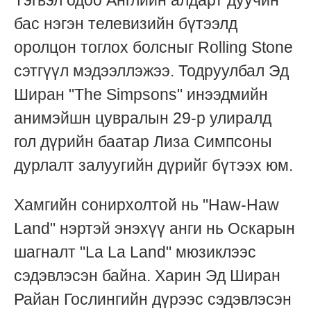
Тэгвэл одоо Английн алдарт дуучин
бас нэгэн телевизийн бүтээлд
оролцон тоглох болсныг Rolling Stone
сэтгүүл мэдээллэжээ. Тодруулбал Эд
Ширан "The Simpsons" инээдмийн
анимэйшн цувралын 29-р улиралд
гол дүрийн баатар Лиза Симпсоны
дурлалт залуугийн дүрийг бүтээх юм.
Хамгийн сонирхолтой нь "Haw-Haw
Land" нэртэй энэхүү анги нь Оскарын
шагналт "La La Land" мюзиклээс
сэдэвлэсэн байна. Харин Эд Ширан
Райан Гослингийн дүрээс сэдэвлэсэн