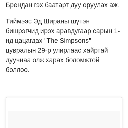
Брендан гэх баатарт дуу оруулах аж.
Тиймээс Эд Шираны шүтэн
бишрэгчид ирэх аравдугаар сарын 1-
нд цацагдах "The Simpsons"
цувралын 29-р улирлаас хайртай
дуучнаа олж харах боломжтой
боллоо.