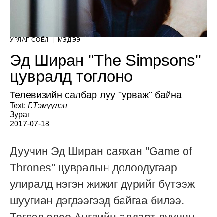
УРЛАГ СОЁЛ
|
МЭДЭЭ
Эд Ширан "The Simpsons"
цувралд тоглоно
Телевизийн салбар луу "урваж" байна
Text:
Г.Тэмүүлэн
Зураг:
2017-07-18
Дуучин Эд Ширан саяхан "Game of
Thrones" цувралын долоодугаар
улиралд нэгэн жижиг дүрийг бүтээж
шуугиан дэгдээгээд байгаа билээ.