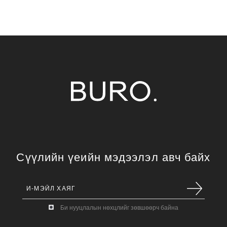
Сүүлийн үеийн мэдээлэл авч байх
Би нууцлалын нөхцлийг зөвшөөрч байна