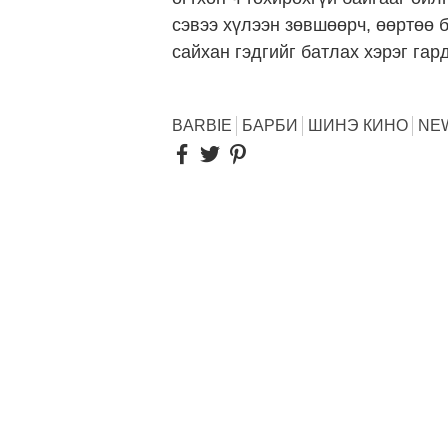
сэвээ хүлээн зөвшөөрч, өөртөө 
сайхан гэдгийг батлах хэрэг гард
BARBIE
БАРБИ
ШИНЭ КИНО
NEW