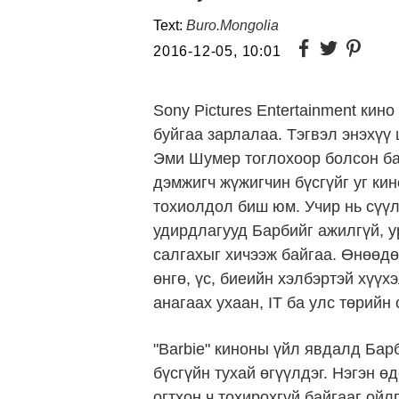
Text:
Buro.Mongolia
2016-12-05, 10:01
Sony Pictures Entertainment кино
буйгаа зарлалаа. Тэгвэл энэхүү
Эми Шумер тоглохоор болсон бай
дэмжигч жүжигчин бүсгүйг уг кин
тохиолдол биш юм. Учир нь сүүл
удирдлагууд Барбийг ажилгүй, у
салгахыг хичээж байгаа. Өнөөдө
өнгө, үс, биеийн хэлбэртэй хүү
анагаах ухаан, IT ба улс төрийн
"Barbie" киноны үйл явдалд Бар
бүсгүйн тухай өгүүлдэг. Нэгэн ө
огтхон ч тохирохгүй байгааг ойл