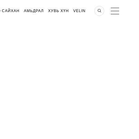
О САЙХАН
АМЬДРАЛ
ХУВЬ ХҮН
VELIN