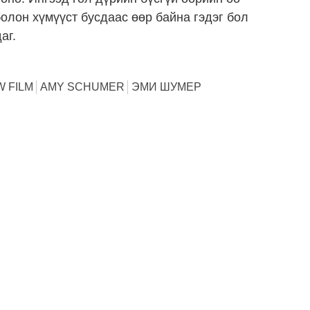
болон хүмүүст бусдаас өөр байна гэдэг бол
аг.
 FILM
AMY SCHUMER
ЭМИ ШУМЕР