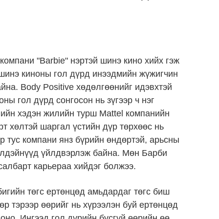
 компани "Barbie" нэртэй шинэ кино хийх гэж
 шинэ киноны гол дүрд инээдмийн жүжигчин
на. Body Positive хөдөлгөөнийг идэвхтэй
оны гол дүрд сонгосон нь зүгээр ч нэг
ийн хэдэн жилийн турш Mattel компанийн
рт хөлтэй шаргал үстийн дүр төрхөөс нь
р тус компани янз бүрийн өндөртэй, арьсны
хэлдэйнүүд үйлдвэрлэж байна. Мөн Барби
 салбарт карьераа хийдэг болжээ.
бигийн төгс ертөнцөд амьдардаг төгс биш
дөр тэрээр өөрийг нь хүрээлэн буй ертөнцөд
гоно. Ингээд гол дүрийн бүсгүй өөрийн өө