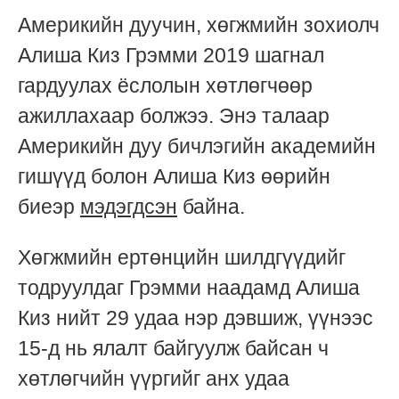
Америкийн дуучин, хөгжмийн зохиолч
Алиша Киз Грэмми 2019 шагнал
гардуулах ёслолын хөтлөгчөөр
ажиллахаар болжээ. Энэ талаар
Америкийн дуу бичлэгийн академийн
гишүүд болон Алиша Киз өөрийн
биеэр
мэдэгдсэн
байна.
Хөгжмийн ертөнцийн шилдгүүдийг
тодруулдаг Грэмми наадамд Алиша
Киз нийт 29 удаа нэр дэвшиж, үүнээс
15-д нь ялалт байгуулж байсан ч
хөтлөгчийн үүргийг анх удаа