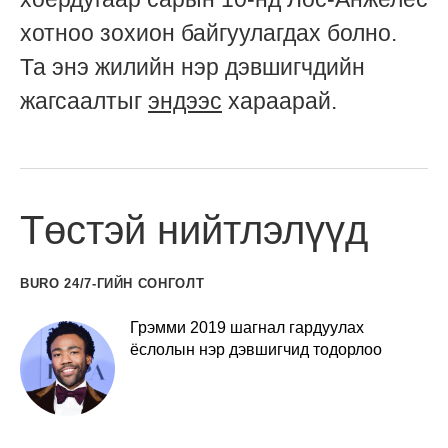
хотноо зохион байгуулагдах болно.
Та энэ жилийн нэр дэвшигчдийн
жагсаалтыг
эндээс
хараарай.
Төстэй нийтлэлүүд
BURO 24/7-ГИЙН СОНГОЛТ
Грэмми 2019 шагнал гардуулах
ёслолын нэр дэвшигчид тодорлоо