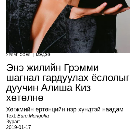
УРЛАГ СОЁЛ
|
МЭДЭЭ
Энэ жилийн Грэмми
шагнал гардуулах ёслолыг
дуучин Алиша Киз
хөтөлнө
Хөгжмийн ертөнцийн нэр хүндтэй наадам
Text:
Buro.Mongolia
Зураг:
2019-01-17