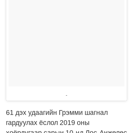
61 дэх удаагийн Грэмми шагнал
гардуулах ёслол 2019 оны
хоёрдугаар сарын 10-нд Лос-Анжелес