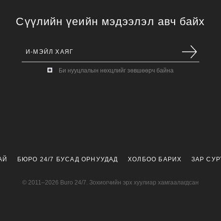
Сүүлийн үеийн мэдээлэл авч байх
Би нууцлалын нөхцлийг зөвшөөрч байна
АЙ
БЮРО 24/7 БУСАД ОРНУУДАД
ХОЛБОО БАРИХ
ЗАР СУ
© 2011–2026 Buro 24/7. Зохиогчийн эрх хуулиар хамгаалагдсан