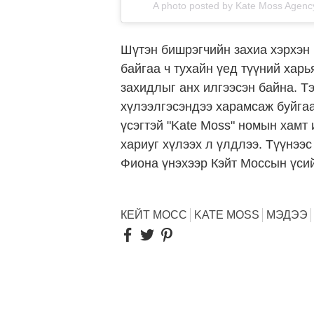
A photo posted by Kate Moss Agen
Шүтэн бишрэгчийн захиа хэрхэн 
байгаа ч тухайн үед түүний харь
захидлыг анх илгээсэн байна. Т
хүлээлгэсэндээ харамсаж буйга
үсэгтэй "Kate Moss" номын хамт
хариуг хүлээх л үлдлээ. Түүнээ
Фиона
үнэхээр
Кэйт Моссын үсий
КЕЙТ МОСС
KATE MOSS
МЭДЭЭ