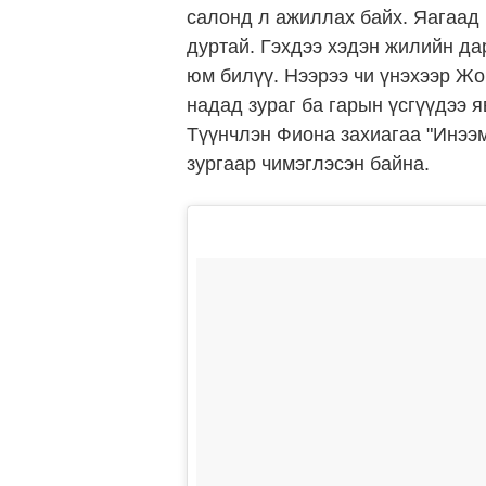
салонд л ажиллах байх. Яагаад 
дуртай. Гэхдээ хэдэн жилийн дар
юм билүү. Нээрээ чи үнэхээр Жо
надад зураг ба гарын үсгүүдээ 
Түүнчлэн Фиона захиагаа "Инээм
зургаар чимэглэсэн байна.