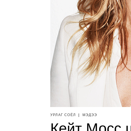
УРЛАГ СОЁЛ
|
МЭДЭЭ
Кейт Мосс 