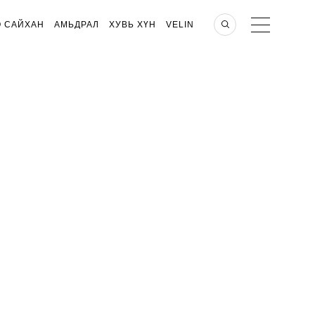
О САЙХАН
АМЬДРАЛ
ХУВЬ ХҮН
VELIN