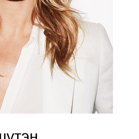
шүтэн