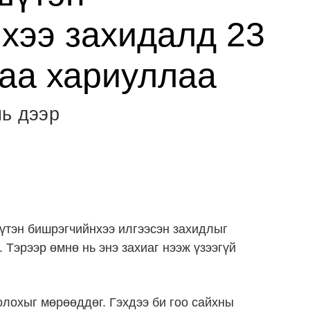
хээ захидалд 23
аа хариуллаа
нь дээр
үтэн бишрэгчийнхээ илгээсэн захидлыг
 Тэрээр өмнө нь энэ захиаг нээж үзээгүй
олохыг мөрөөддөг. Гэхдээ би гоо сайхны