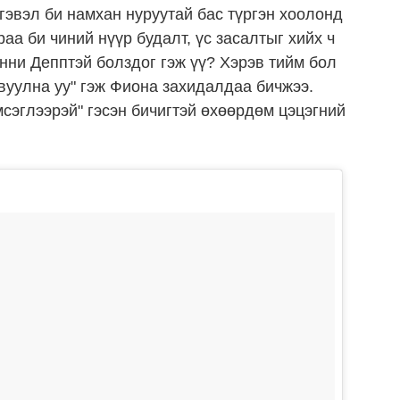
гэвэл би намхан нуруутай бас түргэн хоолонд
аа би чиний нүүр будалт, үс засалтыг хийх ч
нни Депптэй болздог гэж үү? Хэрэв тийм бол
явуулна уу" гэж Фиона захидалдаа бичжээ.
сэглээрэй" гэсэн бичигтэй өхөөрдөм цэцэгний