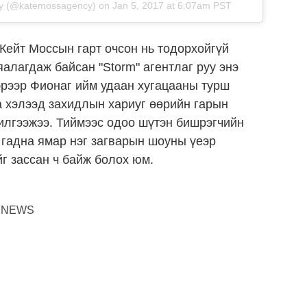
cy (@katemossagency)
on
Jan 5, 2017 at 6:07am PST
Кейт Моссын гарт очсон нь тодорхойгүй
яалагдаж байсан "Storm" агентлаг руу энэ
эрээр Фионаг ийм удаан хугацааны турш
а хэлээд захидлын хариуг өөрийн гарын
 илгээжээ. Тиймээс одоо шүтэн бишрэгчийн
с гадна ямар нэг загварын шоуны үеэр
г зассан ч байж болох юм.
NEWS