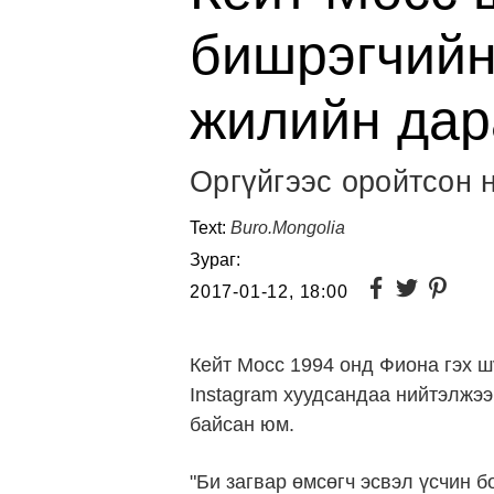
бишрэгчийн
жилийн дар
Оргүйгээс оройтсон 
Text:
Buro.Mongolia
Зураг:
2017-01-12, 18:00
Кейт Мосс 1994 онд Фиона гэх ш
Instagram хуудсандаа нийтэлжээ.
байсан юм.
"Би загвар өмсөгч эсвэл үсчин б