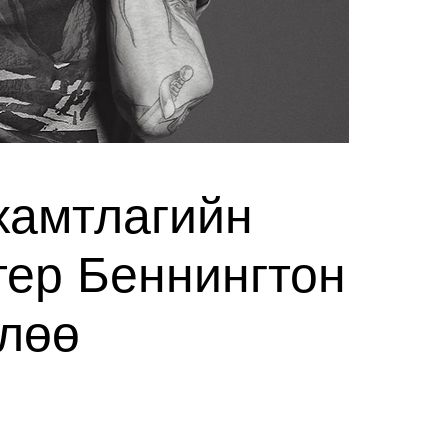
 хамтлагийн
тер Беннингтон
слөө