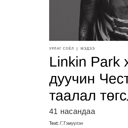
УРЛАГ СОЁЛ
|
МЭДЭЭ
Linkin Park
дуучин Чес
таалал төг
41 насандаа
Text:
Г.Тэмүүлэн