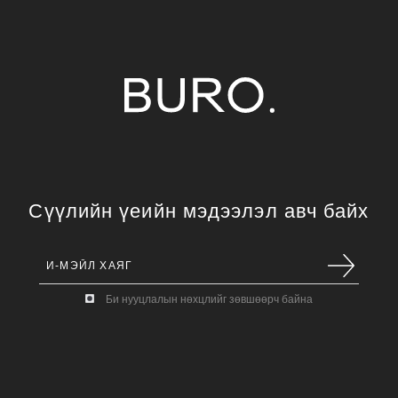
Сүүлийн үеийн мэдээлэл авч байх
Би нууцлалын нөхцлийг зөвшөөрч байна