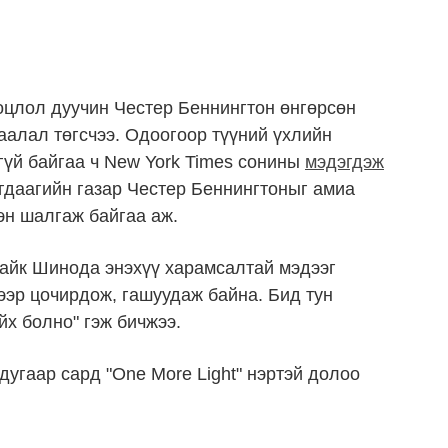
гоцлол дуучин Честер Беннингтон өнгөрсөн
аалал төгсчээ. Одоогоор түүний үхлийн
гүй байгаа ч New York Times сонины
мэдэгдэж
гдаагийн газар Честер Беннингтоныг амиа
эн шалгаж байгаа аж.
Майк Шинода энэхүү харамсалтай мэдээг
хээр цочирдож, гашуудаж байна. Бид тун
йх болно" гэж бичжээ.
вдугаар сард "One More Light" нэртэй долоо