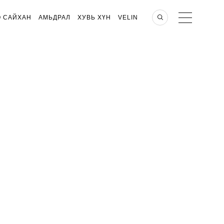
О САЙХАН
АМЬДРАЛ
ХУВЬ ХҮН
VELIN