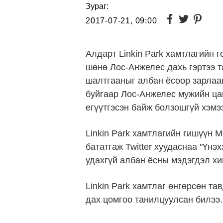
Зураг:
2017-07-21, 09:00
Алдарт Linkin Park хамтлагийн 
шөнө Лос-Анжелес дахь гэртээ т
шалтгааныг албан ёсоор зарлаа
буйгаар Лос-Анжелес мужийн ца
егүүтгэсэн байж болзошгүй хэмэ
Linkin Park хамтлагийн гишүүн 
бататгаж Twitter хуудаснаа "Үнэ
удахгүй албан ёсны мэдэгдэл хи
Linkin Park хамтлаг өнгөрсөн та
дах цомгоо танилцуулсан билээ.