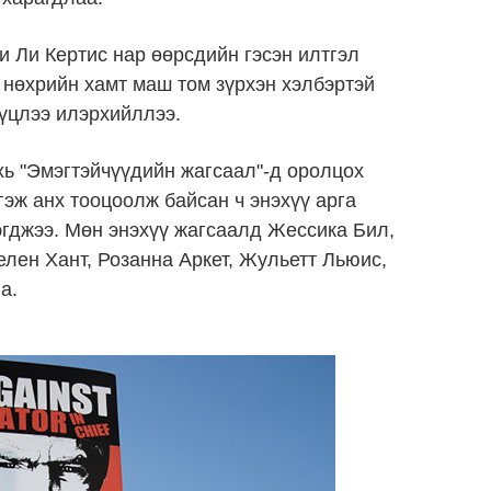
Ли Кертис нар өөрсдийн гэсэн илтгэл
 нөхрийн хамт маш том зүрхэн хэлбэртэй
үцлээ илэрхийллээ.
ь "Эмэгтэйчүүдийн жагсаал"-д оролцох
гэж анх тооцоолж байсан ч энэхүү арга
эгджээ. Мөн энэхүү жагсаалд Жессика Бил,
лен Хант, Розанна Аркет, Жульетт Льюис,
а.