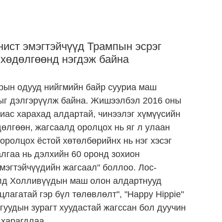
ист эмэгтэйчүүд Трампын эсрэг
 хөдөлгөөнд нэгдэж байна
арын одууд нийгмийн байр сууриа маш
ыг дэлгэрүүлж байна. Жишээлбэл 2016 оны
иас харахад алдартай, чинээлэг хүмүүсийн
дөлгөөн, жагсаалд оролцох нь яг л улаан
оролцох ёстой хөтөлбөрийнх нь нэг хэсэг
алгаа нь дэлхийн 60 оронд зохион
мэгтэйчүүдийн жагсаал" боллоо. Лос-
алд Холливүүдын маш олон алдартнууд
лагатай гэр бүл төлөвлөлт", "Happy Hippie"
гуудын зурагт хуудастай жагссан бол дуучин
 харагдлаа.