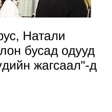
ус, Натали
лон бусад одууд
үдийн жагсаал"-д