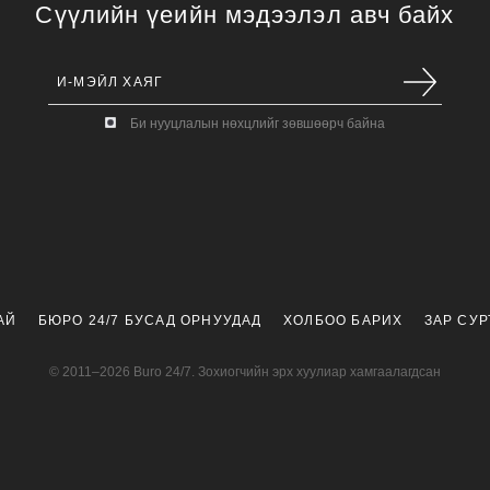
Сүүлийн үеийн мэдээлэл авч байх
Би нууцлалын нөхцлийг зөвшөөрч байна
АЙ
БЮРО 24/7 БУСАД ОРНУУДАД
ХОЛБОО БАРИХ
ЗАР СУ
© 2011–2026 Buro 24/7. Зохиогчийн эрх хуулиар хамгаалагдсан