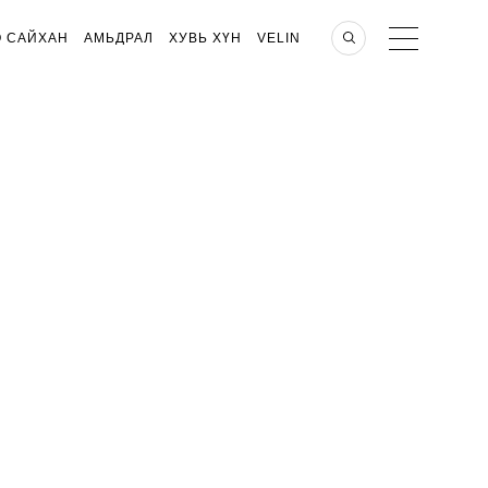
О САЙХАН
АМЬДРАЛ
ХУВЬ ХҮН
VELIN