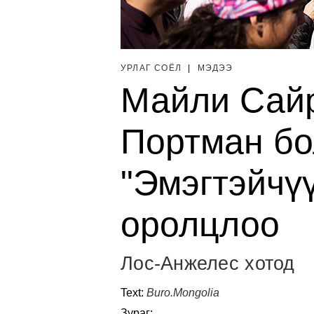
УРЛАГ СОЁЛ
|
МЭДЭЭ
Майли Сайр
Портман бо
"Эмэгтэйчү
оролцлоо
Лос-Анжелес хотод
Text:
Buro.Mongolia
Зураг: