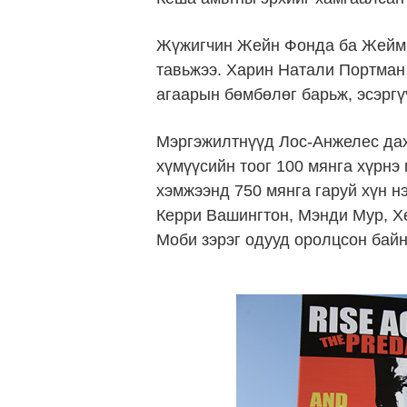
Жүжигчин Жейн Фонда ба Жейми 
тавьжээ. Харин Натали Портман
агаарын бөмбөлөг барьж, эсэргү
Мэргэжилтнүүд Лос-Анжелес дах
хүмүүсийн тоог 100 мянга хүрнэ 
хэмжээнд 750 мянга гаруй хүн н
Керри Вашингтон, Мэнди Мур, Хе
Моби зэрэг одууд оролцсон байн