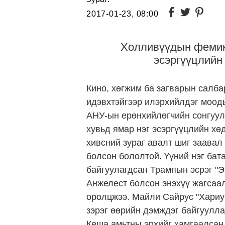
2017-01-23, 08:00
Холливүүдын фемин
эсэргүүцлийн
Кино, хөгжим ба загварын салб
идэвхтэйгээр илэрхийлдэг моод
АНУ-ын ерөнхийлөгчийн сонгуул
хувьд ямар нэг эсэргүүцлийн хө
хивсний зураг авалт шиг заавал 
болсон бололтой. Үүний нэг бат
байгуулагдсан Трампын эсрэг "Э
Анжелест болсон энэхүү жагса
оролцжээ. Майли Сайрус "Хариуц
зэрэг өөрийн дэмждэг байгуулла
Кеша амьтны эрхийг хамгаалсан