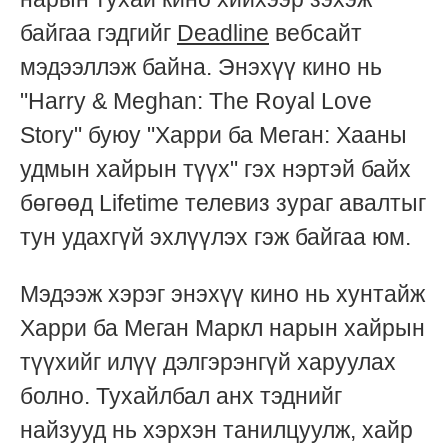
байгаа гэдгийг
Deadline
вебсайт
мэдээллэж байна. Энэхүү кино нь
"Harry & Meghan: The Royal Love
Story" буюу "Харри ба Меган: Хааны
удмын хайрын түүх" гэх нэртэй байх
бөгөөд Lifetime телевиз зураг авалтыг
тун удахгүй эхлүүлэх гэж байгаа юм.
Мэдээж хэрэг энэхүү кино нь хунтайж
Харри ба Меган Маркл нарын хайрын
түүхийг илүү дэлгэрэнгүй харуулах
болно. Тухайлбал анх тэднийг
найзууд нь хэрхэн танилцуулж, хайр