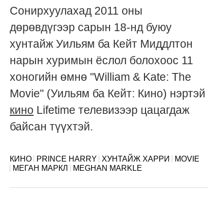
Сонирхуулахад 2011 оны
дөрөвдүгээр сарын 18-нд буюу
хунтайж Уильям ба Кейт Миддлтон
нарын хуримын ёслол болохоос 11
хоногийн өмнө "William & Kate: The
Movie" (Уильям ба Кейт: Кино) нэртэй
кино
Lifetime телевизээр цацагдаж
байсан түүхтэй.
КИНО
PRINCE HARRY
ХУНТАЙЖ ХАРРИ
MOVIE
МЕГАН МАРКЛ
MEGHAN MARKLE