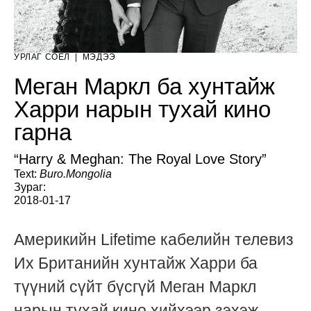
УРЛАГ СОЁЛ
|
МЭДЭЭ
Меган Маркл ба хунтайж
Харри нарын тухай кино
гарна
“Harry & Meghan: The Royal Love Story”
Text:
Buro.Mongolia
Зураг:
2018-01-17
Америкийн Lifetime кабелийн телевиз
Их Британийн хунтайж Харри ба
түүний сүйт бүсгүй Меган Маркл
нарын тухай кино хийхээр зэхэж