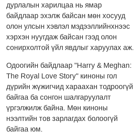
дурлалын харилцаа нь ямар
байдлаар эхэлж байсан мөн хосууд
олон улсын хэвлэл мэдээллийнхнээс
хэрхэн нуугдаж байсан гээд олон
сонирхолтой үйл явдлыг харуулах аж.
Одоогийн байдлаар "Harry & Meghan:
The Royal Love Story" киноны гол
дүрийн жүжигчид хараахан тодроогүй
байгаа ба сонгон шалгаруулалт
үргэлжилж байна. Мөн киноны
нээлтийн тов зарлагдах болоогүй
байгаа юм.