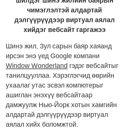
шилдэг шинэ жилийн баярын
чимэглэлтэй алдартай
дэлгүүрүүдээр виртуал аялал
хийдэг вебсайт гаргажээ
Шинэ жил, Зул сарын баяр хаяанд
ирсэн энэ үед Google компани
Window Wonderland
гэдэг вебсайтыг
танилцууллаа. Хэрэглэгчид өөрийн
ухаалаг утас эсвэл компютерыг
ашиглан энэхүү вебсайтаар
дамжуулж Нью-Йорк хотын хамгийн
алдартай дэлгүүрүүдээр виртуал
аялал хийх боломжтой.