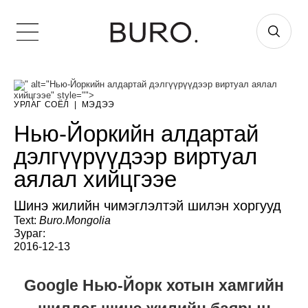
" alt="Нью-Йоркийн алдартай дэлгүүрүүдээр виртуал аялал
хийцгээе" style="">
УРЛАГ СОЁЛ
|
МЭДЭЭ
Нью-Йоркийн алдартай
дэлгүүрүүдээр виртуал
аялал хийцгээе
Шинэ жилийн чимэглэлтэй шилэн хоргууд
Text:
Buro.Mongolia
Зураг:
2016-12-13
Google Нью-Йорк хотын хамгийн