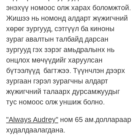
энэхүү номоос олж харах боломжтой.
Жишээ нь номонд алдарт жүжигчний
хөрөг зургууд, сэтгүүл ба киноны
зураг авалтын талбайд дарсан
зургууд гэх зэрэг амьдралынх нь
онцлох мөчүүдийг харуулсан
бүтээлүүд багтжээ. Түүнчлэн дээрх
зургаан гэрэл зурагчны алдарт
жүжигчний талаарх дурсамжуудыг
тус номоос олж уншиж болно.
"Always Audrey"
ном 65 ам.доллараар
худалдаалагдана.