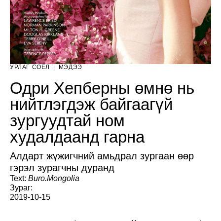
УРЛАГ СОЁЛ
|
МЭДЭЭ
Одри Хепберны өмнө нь
нийтлэгдэж байгаагүй
зургуудтай ном
худалдаанд гарна
Алдарт жүжигчний амьдрал зургаан өөр
гэрэл зурагчны дуранд
Text:
Buro.Mongolia
Зураг:
2019-10-15