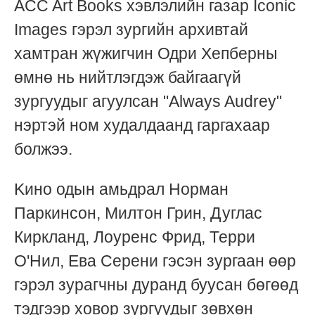
ACC Art Books хэвлэлийн газар Iconic
Images гэрэл зургийн архивтай
хамтран жүжигчин Одри Хепберны
өмнө нь нийтлэгдэж байгаагүй
зургуудыг агуулсан "Always Audrey"
нэртэй ном худалдаанд гаргахаар
болжээ.
Kино одын амьдрал Норман
Паркинсон, Милтон Грин, Дуглас
Киркланд, Лоуренс Фрид, Терри
О'Нил, Ева Серени гэсэн зургаан өөр
гэрэл зурагчны дуранд буусан бөгөөд
тэдгээр ховор зургуудыг зөвхөн