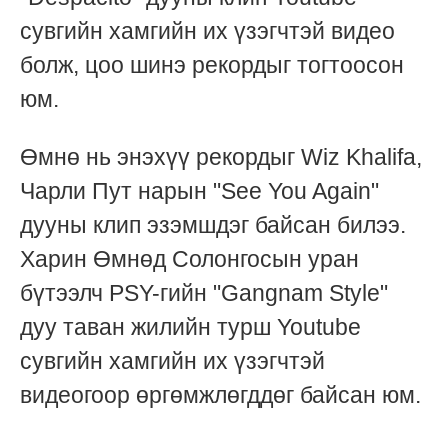
сувгийн хамгийн их үзэгчтэй видео
болж, цоо шинэ рекордыг тогтоосон
юм.
Өмнө нь энэхүү рекордыг Wiz Khalifa,
Чарли Пут нарын "See You Again"
дууны клип эзэмшдэг байсан билээ.
Харин Өмнөд Солонгосын уран
бүтээлч PSY-гийн "Gangnam Style"
дуу таван жилийн турш Youtube
сувгийн хамгийн их үзэгчтэй
видеогоор өргөмжлөгддөг байсан юм.