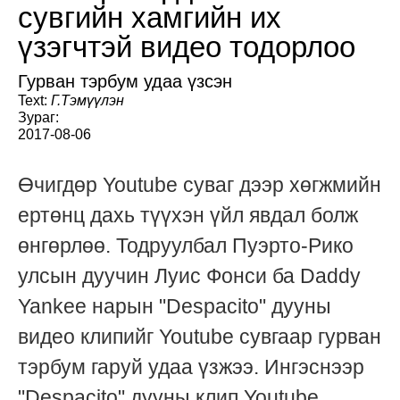
сувгийн хамгийн их
үзэгчтэй видео тодорлоо
Гурван тэрбум удаа үзсэн
Text:
Г.Тэмүүлэн
Зураг:
2017-08-06
Өчигдөр Youtube суваг дээр хөгжмийн
ертөнц дахь түүхэн үйл явдал болж
өнгөрлөө. Тодруулбал Пуэрто-Рико
улсын дуучин Луис Фонси ба Daddy
Yankee нарын "Despacito" дууны
видео клипийг Youtube сувгаар гурван
тэрбум гаруй удаа үзжээ. Ингэснээр
"Despacito" дууны клип Youtube