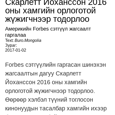
Скарлетт Йоханссон 2016
оны хамгийн орлоготой
жүжигчнээр тодорлоо
Америкийн Forbes сэтгүүл жагсаалт
гаргалаа
Text:
Buro.Mongolia
Зураг:
2017-01-02
Forbes сэтгүүлийн гаргасан шинэхэн
жагсаалтын дагуу Скарлетт
Йоханссон 2016 оны хамгийн
орлоготой жүжигчнээр тодорлоо.
Өөрөөр хэлбэл түүний тоглосон
кинонуудын тасалбар хамгийн ихээр