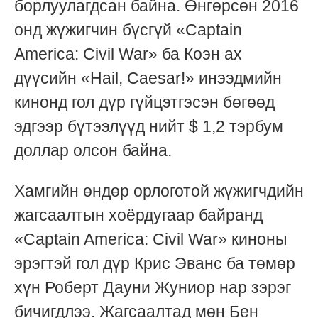
борлуулагдсан байна. Өнгөрсөн 2016
онд жүжигчин бүсгүй «Captain
America: Civil War» ба Коэн ах
дүүсийн «Hail, Caesar!» инээдмийн
кинонд гол дүр гүйцэтгэсэн бөгөөд
эдгээр бүтээлүүд нийт $ 1,2 тэрбум
доллар олсон байна.
Хамгийн өндөр орлоготой жүжигчдийн
жагсаалтын хоёрдугаар байранд
«Captain America: Civil War» киноны
эрэгтэй гол дүр Крис Эванс ба төмөр
хүн Роберт Дауни Жуниор нар зэрэг
бичигдлээ. Жагсаалтад мөн Бен