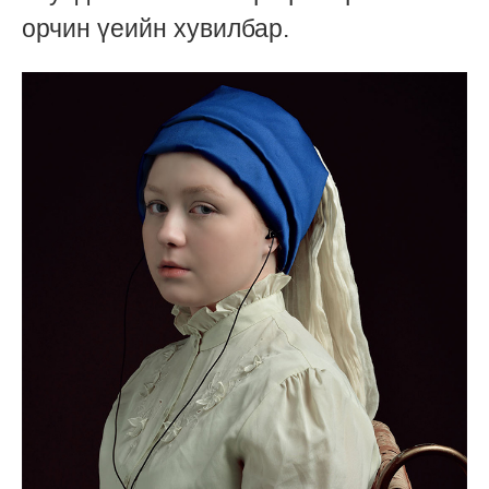
орчин үеийн хувилбар.