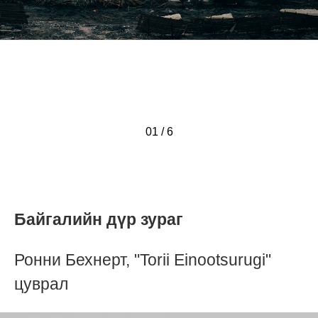
01
/
/
/
/
/
/
6
Байгалийн дүр зураг
Ронни Бехнерт, "Torii Einootsurugi"
цуврал