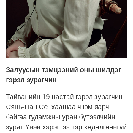
Залуусын тэмцээний оны шилдэг
гэрэл зурагчин
Тайванийн 19 настай гэрэл зурагчин
Сянь-Пан Се, хаашаа ч юм яарч
байгаа гудамжны уран бүтээлчийн
зураг. Үнэн хэрэгтээ тэр хөдөлгөөнгүй