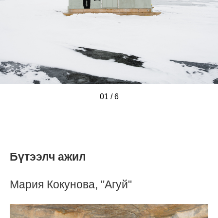
01
/
/
/
/
/
/
6
Бүтээлч ажил
Мария Кокунова, "Агуй"