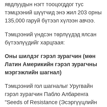
явдлуудын нэгт тооцогддог тус
тэмцээний шүүгчид энэ жил 203 орны
135,000 гаруй бүтээл хүлээн авчээ.
Тэмцээний үндсэн төрлүүдэд ялсан
бүтээлүүдийг харцгаая:
Оны шилдэг гэрэл зурагчин (мөн
Латин Америкийн гэрэл зурагчны
мэргэжлийн шагнал)
Тэмцээний гол шагналыг Уругвайн
гэрэл зурагчин Пабло Албаренга
"Seeds of Resistance (Эсэргүүцлийн