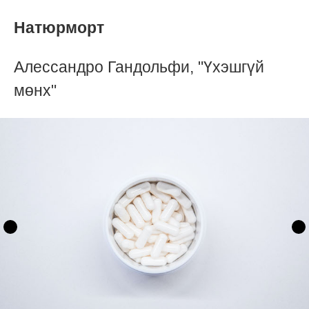
Натюрморт
Алессандро Гандольфи, "Үхэшгүй
мөнх"