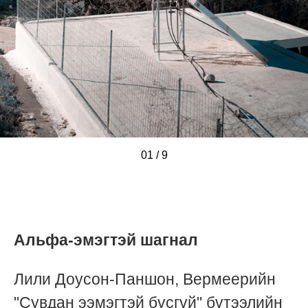
01
/
/
/
/
/
/
/
/
/
9
Альфа-эмэгтэй шагнал
Лили Доусон-Паншон, Вермеерийн
"Сувдан ээмэгтэй бүсгүй" бүтээлийн