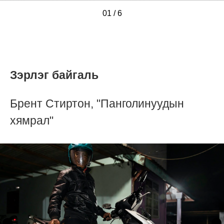
01
/
/
/
/
/
/
6
Зэрлэг байгаль
Брент Стиртон, "Панголинуудын
хямрал"