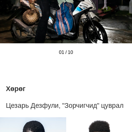
01
/
/
/
/
/
/
/
/
/
/
10
Хөрөг
Цезарь Дезфули, "Зорчигчид" цуврал