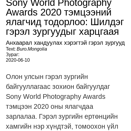
Sony World Photography
Awards 2020 тэмцээний
ялагчид тодорлоо: Шилдэг
гэрэл зургуудыг харцгаая
Анхаарал хандуулах хэрэгтэй гэрэл зургууд
Text:
Buro.Mongolia
Зураг:
2020-06-10
Олон улсын гэрэл зургийн
байгууллагаас зохион байгуулдаг
Sony World Photography Awards
тэмцээн 2020 оны ялагчдаа
зарлалаа. Гэрэл зургийн ертөнцийн
хамгийн нэр хүндтэй, томоохон үйл