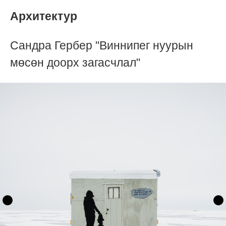
Архитектур
Сандра Гербер "Виннипег нуурын
мөсөн доорх загасчлал"