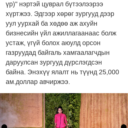
үр)" нэртэй цуврал бүтээлээрээ
хүртжээ. Эдгээр хөрөг зургууд дээр
уул уурхай ба хөдөө аж ахуйн
бизнесийн үйл ажиллагаанаас болж
устаж, үгүй болох аюулд орсон
газруудад байгаль хамгаалагчдын
даруулсан зургууд дүрслэгдсэн
байна. Энэхүү ялалт нь түүнд 25,000
ам.доллар авчиржээ.