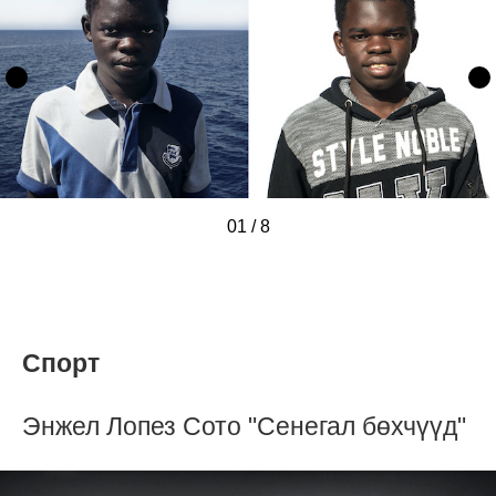
01
/
/
/
/
/
/
/
/
8
Спорт
Энжел Лопез Сото "Сенегал бөхчүүд"