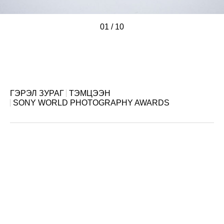
01
/
/
/
/
/
/
/
/
/
/
10
ГЭРЭЛ ЗУРАГ
ТЭМЦЭЭН
SONY WORLD PHOTOGRAPHY AWARDS