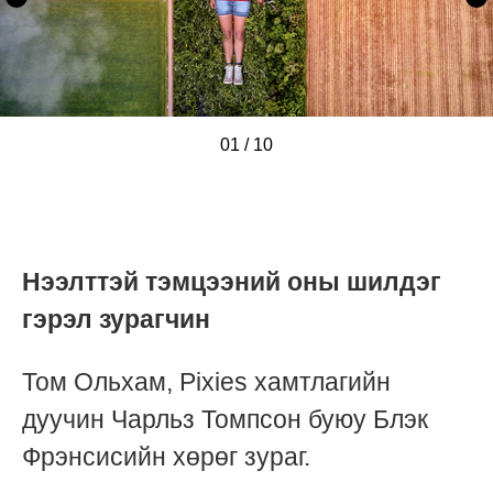
01
/
/
/
/
/
/
/
/
/
/
10
Нээлттэй тэмцээний оны шилдэг
гэрэл зурагчин
Том Ольхам, Pixies хамтлагийн
дуучин Чарльз Томпсон буюу Блэк
Фрэнсисийн хөрөг зураг.