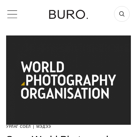
УРЛАГ СОЁЛ
|
МЭДЭЭ