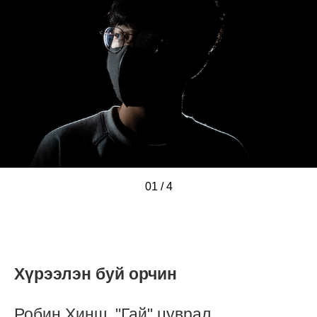
01
/
/
/
/
4
Хүрээлэн буй орчин
Робин Хинш, "Гай" цуврал