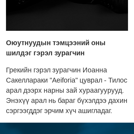
Оюутнуудын тэмцээний оны
шилдэг гэрэл зурагчин
Грекийн гэрэл зурагчин Иоанна
Сакеллараки "Aeiforia" цуврал - Тилос
арал дээрх нарны зай хураагуурууд.
Энэхүү арал нь бараг бүхэлдээ дахин
сэргээгддэг эрчим хүч ашигладаг.