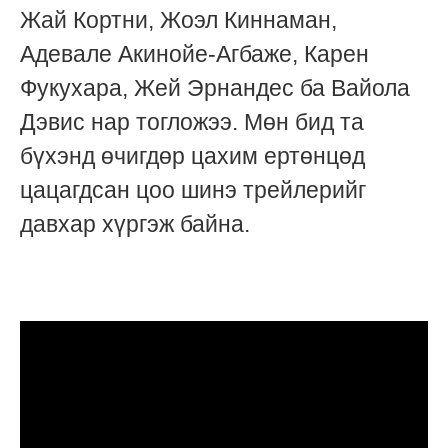
Жай Кортни, Жоэл Киннаман,
Адевале Акинойе-Агбаже, Карен
Фукухара, Жей Эрнандес ба Вайола
Дэвис нар тогложээ. Мөн бид та
бүхэнд өчигдөр цахим ертөнцөд
цацагдсан цоо шинэ трейлерийг
давхар хүргэж байна.