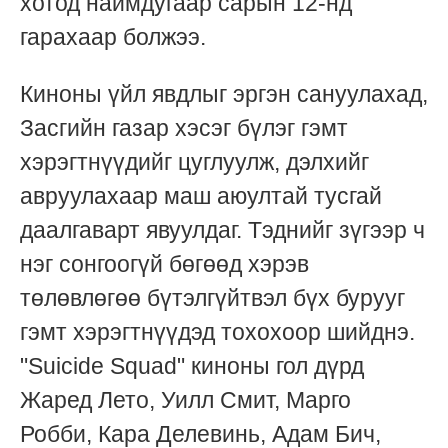
хотод наймдугаар сарын 12-нд
гарахаар болжээ.
Киноны үйл явдлыг эргэн сануулахад,
Засгийн газар хэсэг бүлэг гэмт
хэрэгтнүүдийг цуглуулж, дэлхийг
авруулахаар маш аюултай тусгай
даалгаварт явуулдаг. Тэднийг зүгээр ч
нэг сонгоогүй бөгөөд хэрэв
төлөвлөгөө бүтэлгүйтвэл бүх бурууг
гэмт хэрэгтнүүдэд тохохоор шийднэ.
"Suicide Squad" киноны гол дүрд
Жаред Лето, Уилл Смит, Марго
Робби, Кара Делевинь, Адам Бич,