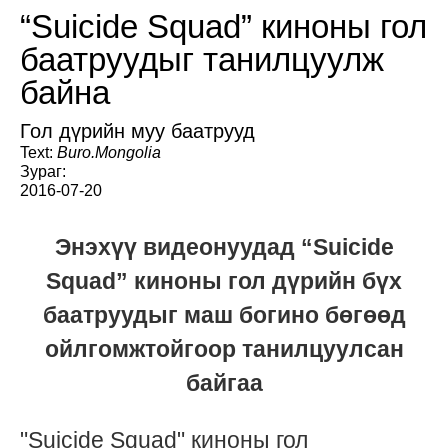
“Suicide Squad” киноны гол
баатруудыг танилцуулж
байна
Гол дүрийн муу баатрууд
Text:
Buro.Mongolia
Зураг:
2016-07-20
Энэхүү видеонуудад “Suicide
Squad” киноны гол дүрийн бүх
баатруудыг маш богино бөгөөд
ойлгомжтойгоор танилцуулсан
байгаа
"Suicide Squad" киноны гол