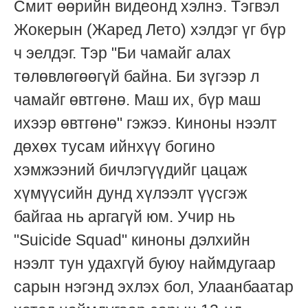
Смит өөрийн видеонд хэлнэ. Тэгвэл
Жокерын (Жаред Лето) хэлдэг үг бүр
ч эелдэг. Тэр "Би чамайг алах
төлөвлөгөөгүй байна. Би зүгээр л
чамайг өвтгөнө. Маш их, бүр маш
ихээр өвтгөнө" гэжээ. Киноны нээлт
дөхөх тусам ийнхүү богино
хэмжээний бичлэгүүдийг цацаж
хүмүүсийн дунд хүлээлт үүсгэж
байгаа нь аргагүй юм. Учир нь
"Suicide Squad" киноны дэлхийн
нээлт тун удахгүй буюу наймдугаар
сарын нэгэнд эхлэх бол, Улаанбаатар