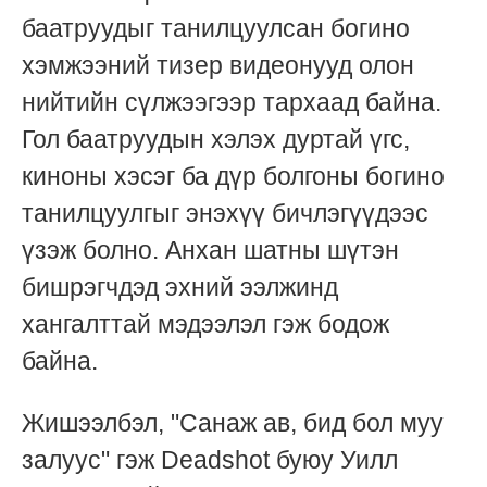
баатруудыг танилцуулсан богино
хэмжээний тизер видеонууд олон
нийтийн сүлжээгээр тархаад байна.
Гол баатруудын хэлэх дуртай үгс,
киноны хэсэг ба дүр болгоны богино
танилцуулгыг энэхүү бичлэгүүдээс
үзэж болно. Анхан шатны шүтэн
бишрэгчдэд эхний ээлжинд
хангалттай мэдээлэл гэж бодож
байна.
Жишээлбэл, "Санаж ав, бид бол муу
залуус" гэж Deadshot буюу Уилл