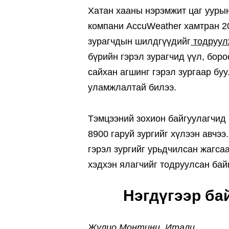
Хатан хааны нэрэмжит цаг ууры
компани AccuWeather хамтран 20
зурагчдын шилдгүүдийг
тодруул
бүрийн гэрэл зурагчид үүл, боро
сайхан агшинг гэрэл зургаар бу
уламжлалтай билээ.
Тэмцээний зохион байгуулагчид 
8900 гаруй зургийг хүлээн авчээ
гэрэл зургийг урьдчилсан жагса
хэдхэн ялагчийг тодруулсан бай
Нэгдүгээр ба
Жулио Монтини, Итали