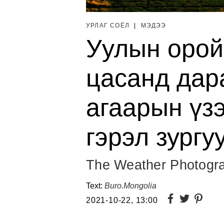
УРЛАГ СОЁЛ
|
МЭДЭЭ
Уулын орой
цасанд дара
агаарын үз
гэрэл зургу
The Weather Photogra
Text:
Buro.Mongolia
2021-10-22, 13:00