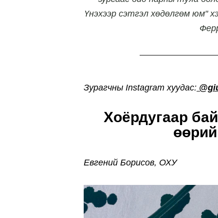
Үнэхээр сэтгэл хөдөлгөм юм" х
Ферр
Зурагчны Instagram хуудас:
@giu
Хоёрдугаар бай
өөрий
Евгений Борисов, ОХУ