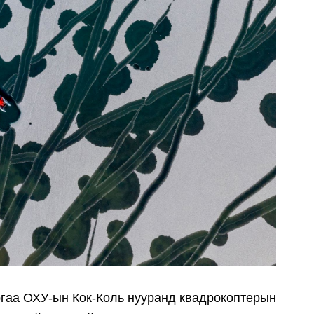
ргаа ОХУ-ын Кок-Коль нууранд квадрокоптерын