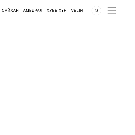
О САЙХАН
АМЬДРАЛ
ХУВЬ ХҮН
VELIN