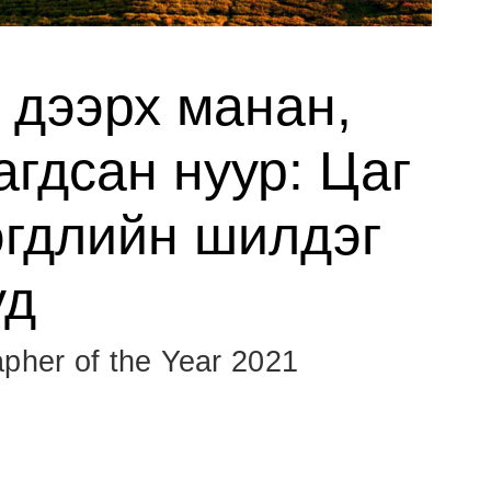
 дээрх манан,
гдсан нуур: Цаг
эгдлийн шилдэг
уд
pher of the Year 2021