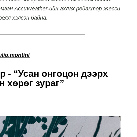
эмээн AccuWeather-ийн ахлах редактор Жесси
елл хэлсэн байна.
lio.montini
р - “Усан онгоцон дээрх
н хөрөг зураг”