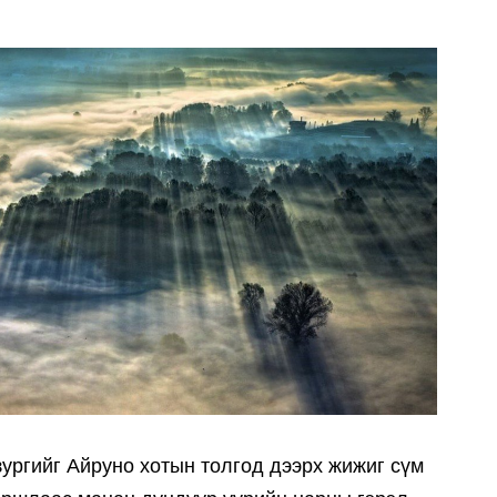
зургийг Айруно хотын толгод дээрх жижиг сүм