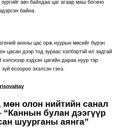
 зургийг авч байхдаа цаг агаар маш богино
эдэрсэн байна.
Евгений анхны цас орж нуурын мөсийг бүрэн
он цасан дээр тод зураас хэлбэртэй ил задгай
й хэлснээр хэдхэн цагийн дараа нуур тэр
 зүй ёсоороо эхэлсэн гэнэ.
isovaltay
, мөн олон нийтийн санал
- “Каннын булан дээгүүр
сан шуурганы аянга”