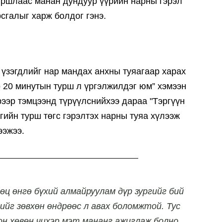
йршлаас манан дундуур үүрийн нарны гэрэл
рсгалыг харж болдог гэнэ.
үзэгдлийг нар мандах анхны туяагаар харах
 20 минутын турш л үргэлжилдэг юм” хэмээн
ээр тэмцээнд түрүүлснийхээ дараа "Тэргүүн
гийн турш төгс гэрэлтэх нарны туяа хүлээж
ээжээ.
өц өнгө бүхий алмайруулам дүр зургийг бий
ийг зөвхөн өндрөөс л авах боломжтой. Тус
он хөвөн чихэр мэт мананг ажиглаж болно.