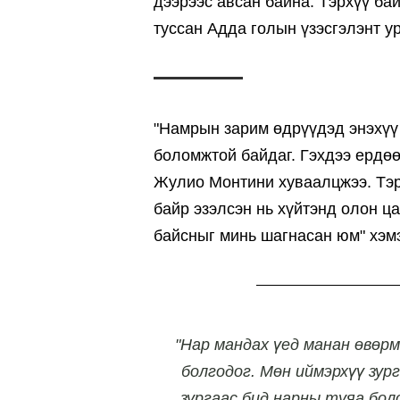
дээрээс авсан байна. Тэрхүү ба
туссан Адда голын үзэсгэлэнт у
"Намрын зарим өдрүүдэд энэхүү 
боломжтой байдаг. Гэхдээ ердөө
Жулио Монтини хуваалцжээ. Тэр
байр эзэлсэн нь хүйтэнд олон ца
байсныг минь шагнасан юм" хэм
"Нар мандах үед манан өвөрм
болгодог. Мөн иймэрхүү зург
зургаас бид нарны туяа бол