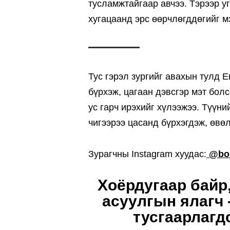
тусламжтайгаар авчээ. Тэрээр уг
хугацаанд эрс өөрчлөгддөгийг м
Тус гэрэл зургийг авахын тулд 
бүрхэж, цагаан дэвсгэр мэт болс
ус гарч ирэхийг хүлээжээ. Түүни
чигээрээ цасанд бүрхэгдэж, өвөл
Зурагчны Instagram хуудас:
@bor
Хоёрдугаар байр
асуулгын ялагч 
тусгаарлагд