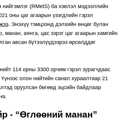
н нийгэмлэг (RMetS) ба хэвлэл мэдээллийн
21 оны цаг агаарын үзэгдлийн гэрэл
жээ
. Энэхүү тэмцээнд дэлхийн өнцөг булан
о, манан, аянга, цас зэрэг цаг агаарын хамгийн
улган авсан бүтээлүүдээрээ өрсөлддөг
нийт 114 орны 3300 орчим гэрэл зурагчдаас
. Үүнээс олон нийтийн санал хураалтаар 21
алтад оруулсан бөгөөд эцсийн байдлаар
на.
йр - “Өглөөний манан”