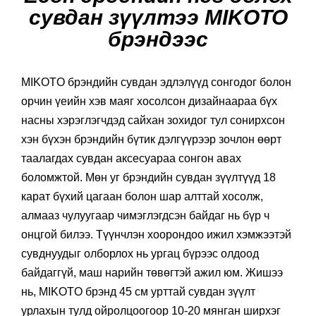
сувдан зүүлтээ MIKOTO
брэндээс
MIKOTO брэндийн сувдан эдлэлүүд сонгодог болон
орчин үеийн хэв маяг хосолсон дизайнаараа бүх
насны хэрэглэгчдэд сайхан зохидог тул сонирхсон
хэн бүхэн брэндийн бүтик дэлгүүрээр зочлон өөрт
таалагдах сувдан аксесуараа сонгон авах
боломжтой. Мөн уг брэндийн сувдан зүүлтүүд 18
карат бүхий цагаан болон шар алттай хосолж,
алмааз чулуугаар чимэглэгдсэн байдаг нь бүр ч
онцгой билээ. Түүнчлэн хоорондоо ижил хэмжээтэй
сувднуудыг олборлох нь ургац бүрээс олдоод
байдаггүй, маш нарийн төвөгтэй ажил юм. Жишээ
нь, MIKOTO брэнд 45 см урттай сувдан зүүлт
урлахын тулд ойролцоогоор 10-20 мянган ширхэг