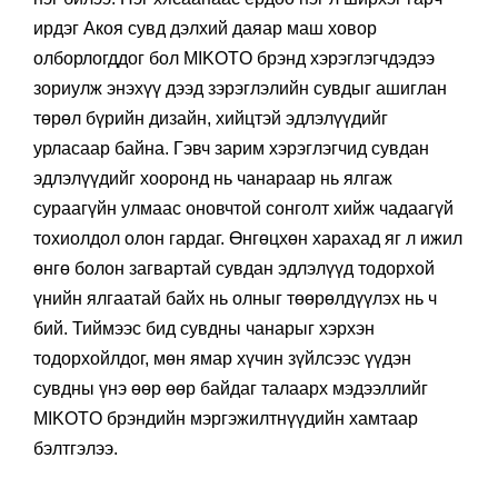
ирдэг Акоя сувд дэлхий даяар маш ховор
олборлогддог бол MIKOTO брэнд хэрэглэгчдэдээ
зориулж энэхүү дээд зэрэглэлийн сувдыг ашиглан
төрөл бүрийн дизайн, хийцтэй эдлэлүүдийг
урласаар байна. Гэвч зарим хэрэглэгчид сувдан
эдлэлүүдийг хооронд нь чанараар нь ялгаж
сураагүйн улмаас оновчтой сонголт хийж чадаагүй
тохиолдол олон гардаг. Өнгөцхөн харахад яг л ижил
өнгө болон загвартай сувдан эдлэлүүд тодорхой
үнийн ялгаатай байх нь олныг төөрөлдүүлэх нь ч
бий. Тиймээс бид сувдны чанарыг хэрхэн
тодорхойлдог, мөн ямар хүчин зүйлсээс үүдэн
сувдны үнэ өөр өөр байдаг талаарх мэдээллийг
MIKOTO брэндийн мэргэжилтнүүдийн хамтаар
бэлтгэлээ.