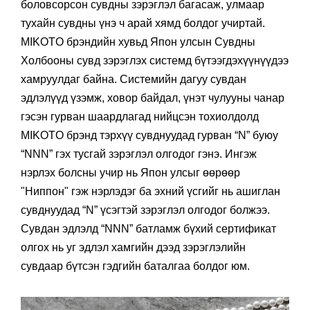
боловсорсон сувдны зэрэглэл багасаж, улмаар
тухайн сувдны үнэ ч арай хямд болдог учиртай.
MIKOTO брэндийн хувьд Япон улсын Сувдны
Холбооны сувд зэрэглэх системд бүтээгдэхүүнүүдээ
хамруулдаг байна. Системийн дагуу сувдан
эдлэлүүд үзэмж, ховор байдал, үнэт чулууны чанар
гэсэн гурван шаардлагад нийцсэн тохиолдолд
MIKOTO брэнд тэрхүү сувднуудад гурван “N” буюу
“NNN” гэх тусгай зэрэглэл олгодог гэнэ. Ингэж
нэрлэх болсны учир нь Япон улсыг өөрөөр
"Ниппон" гэж нэрлэдэг ба эхний үсгийг нь ашиглан
сувднуудад “N” үсэгтэй зэрэглэл олгодог болжээ.
Сувдан эдлэлд “NNN” батламж бүхий сертификат
олгох нь уг эдлэл хамгийн дээд зэрэглэлийн
сувдаар бүтсэн гэдгийн баталгаа болдог юм.