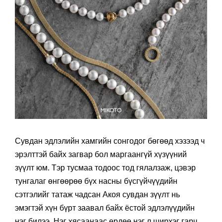
Сувдан эдлэлийн хамгийн сонгодог бөгөөд хэзээд ч
эрэлттэй байх загвар бол маргаангүй хүзүүний
зүүлт юм. Тэр тусмаа тодоос тод гялалзаж, цэвэр
тунгалаг өнгөөрөө бүх насны бүсгүйчүүдийн
сэтгэлийг татаж чадсан Акоя сувдан зүүлт нь
эмэгтэй хүн бүрт заавал байх ёстой эдлэлүүдийн
нэг билээ. Нэг хясаанаас ердөө нэг л ширхэг гарч