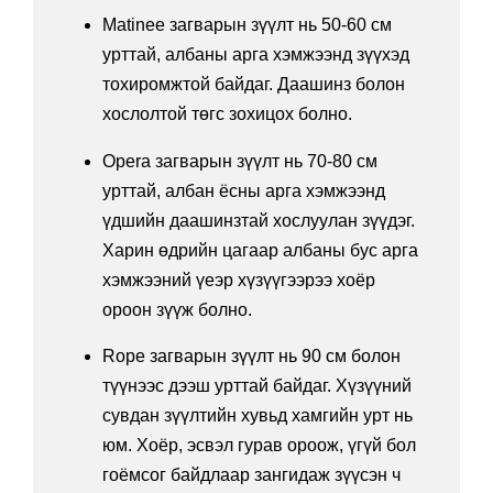
Matinee загварын зүүлт нь 50-60 см
урттай, албаны арга хэмжээнд зүүхэд
тохиромжтой байдаг. Даашинз болон
хослолтой төгс зохицох болно.
Opera загварын зүүлт нь 70-80 см
урттай, албан ёсны арга хэмжээнд
үдшийн даашинзтай хослуулан зүүдэг.
Харин өдрийн цагаар албаны бус арга
хэмжээний үеэр хүзүүгээрээ хоёр
ороон зүүж болно.
Rope загварын зүүлт нь 90 см болон
түүнээс дээш урттай байдаг. Хүзүүний
сувдан зүүлтийн хувьд хамгийн урт нь
юм. Хоёр, эсвэл гурав ороож, үгүй бол
гоёмсог байдлаар зангидаж зүүсэн ч