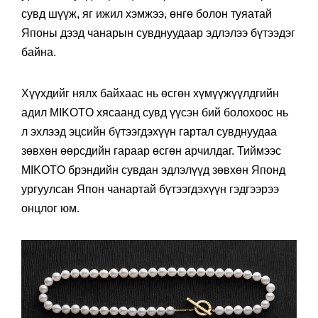
сувд шүүж, яг ижил хэмжээ, өнгө болон туяатай
Японы дээд чанарын сувднуудаар эдлэлээ бүтээдэг
байна.
Хүүхдийг нялх байхаас нь өсгөн хүмүүжүүлдгийн
адил MIKOTO хясаанд сувд үүсэн бий болохоос нь
л эхлээд эцсийн бүтээгдэхүүн гартал сувднуудаа
зөвхөн өөрсдийн гараар өсгөн арчилдаг. Тиймээс
MIKOTO брэндийн сувдан эдлэлүүд зөвхөн Японд
ургуулсан Япон чанартай бүтээгдэхүүн гэдгээрээ
онцлог юм.