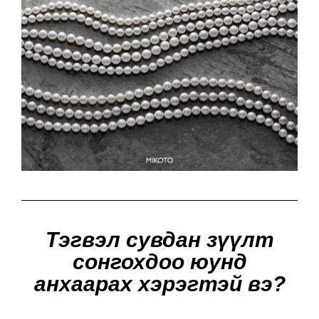
Тэгвэл сувдан зүүлт
сонгохдоо юунд
анхаарах хэрэгтэй вэ?