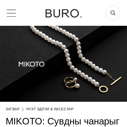
ЗАГВАР
|
ҮНЭТ ЭДЛЭЛ & АКСЕСУАР
MIKOTO: Сувдны чанарыг