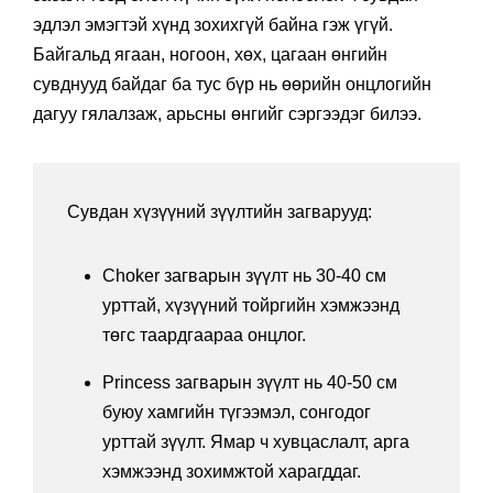
эдлэл эмэгтэй хүнд зохихгүй байна гэж үгүй.
Байгальд ягаан, ногоон, хөх, цагаан өнгийн
сувднууд байдаг ба тус бүр нь өөрийн онцлогийн
дагуу гялалзаж, арьсны өнгийг сэргээдэг билээ.
Сувдан хүзүүний зүүлтийн загварууд:
Choker загварын зүүлт нь 30-40 см
урттай, хүзүүний тойргийн хэмжээнд
төгс таардгаараа онцлог.
Princess загварын зүүлт нь 40-50 см
буюу хамгийн түгээмэл, сонгодог
урттай зүүлт. Ямар ч хувцаслалт, арга
хэмжээнд зохимжтой харагддаг.