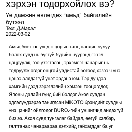
хэрхэн тодорхойлох вэ?
Үе дамжин өвлөгдөх “амьд” байгалийн
бүтээл
Text:
Д.Марал
2022-03-02
Амьд биетээс үүсдэг цорын ганц нандин чулуу
болох сувд нь бүсгүй бүрийн нүүрэнд гэрэл
цацруулж, гоо үзэсгэлэн, эрхэмсэг чанарыг нь
тодруулж өгдөг онцгой увдистай бөгөөд хэзээ ч үнэ
цэнээ алддаггүй үнэт эрдэнэ юм. Тэр дундаа
хамгийн дээд зэрэглэлийн хэмээн тооцогддог,
Японы далайн гүнд бий болдог Акоя сувдан
эдлэлүүдээрээ танигдсан MIKOTO брэндийг сувдны
үнэ цэнийг ойлгодог BURO.-гийн уншигчид андахгүй
биз ээ. Акоя сувд тунгалаг байдал, өөгүй хэлбэр,
гялтганах чанараараа дэлхийд гайхагддаг ба уг