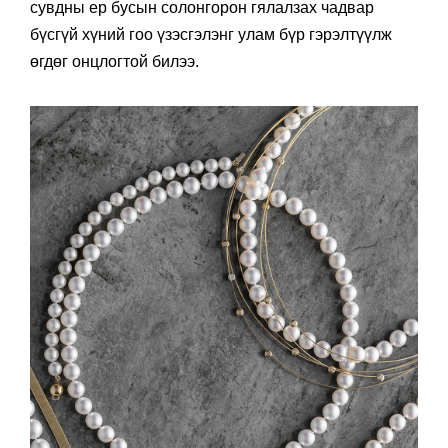
сувдны ер бусын солонгорон гялалзах чадвар
бүсгүй хүний гоо үзэсгэлэнг улам бүр гэрэлтүүлж
өгдөг онцлогтой билээ.