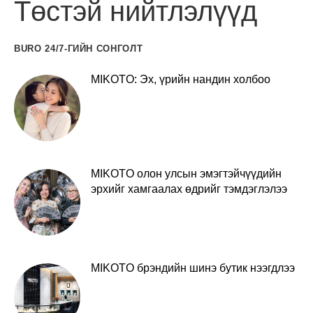
Төстэй нийтлэлүүд
BURO 24/7-ГИЙН СОНГОЛТ
MIKOTO: Эх, үрийн нандин холбоо
MIKOTO олон улсын эмэгтэйчүүдийн
эрхийг хамгаалах өдрийг тэмдэглэлээ
MIKOTO брэндийн шинэ бутик нээгдлээ