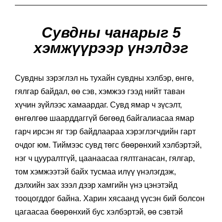
Сувдны чанарыг 5
хэмжүүрээр үнэлдэг
Сувдны зэрэглэл нь тухайн сувдны хэлбэр, өнгө,
гялгар байдал, өө сэв, хэмжээ гээд нийт таван
хүчин зүйлээс хамаардаг. Сувд ямар ч зүсэлт,
өнгөлгөө шаарддаггүй бөгөөд байгалиасаа ямар
гарч ирсэн яг тэр байдлаараа хэрэглэгчдийн гарт
очдог юм. Тиймээс сувд төгс бөөрөнхий хэлбэртэй,
нэг ч цууралтгүй, цаанаасаа гялтганасан, гялгар,
том хэмжээтэй байх тусмаа илүү үнэлэгдэж,
дэлхийн зах зээл дээр хамгийн үнэ цэнэтэйд
тооцогддог байна. Харин хясаанд үүсэн бий болсон
цагаасаа бөөрөнхий бус хэлбэртэй, өө сэвтэй