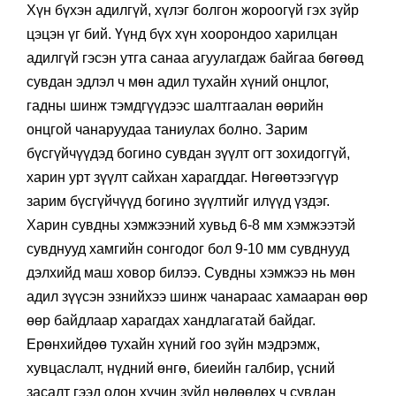
Хүн бүхэн адилгүй, хүлэг болгон жороогүй гэх зүйр
цэцэн үг бий. Үүнд бүх хүн хоорондоо харилцан
адилгүй гэсэн утга санаа агуулагдаж байгаа бөгөөд
сувдан эдлэл ч мөн адил тухайн хүний онцлог,
гадны шинж тэмдгүүдээс шалтгаалан өөрийн
онцгой чанаруудаа таниулах болно. Зарим
бүсгүйчүүдэд богино сувдан зүүлт огт зохидоггүй,
харин урт зүүлт сайхан харагддаг. Нөгөөтээгүүр
зарим бүсгүйчүүд богино зүүлтийг илүүд үздэг.
Харин сувдны хэмжээний хувьд 6-8 мм хэмжээтэй
сувднууд хамгийн сонгодог бол 9-10 мм сувднууд
дэлхийд маш ховор билээ. Сувдны хэмжээ нь мөн
адил зүүсэн эзнийхээ шинж чанараас хамааран өөр
өөр байдлаар харагдах хандлагатай байдаг.
Ерөнхийдөө тухайн хүний гоо зүйн мэдрэмж,
хувцаслалт, нүдний өнгө, биеийн галбир, үсний
засалт гээд олон хүчин зүйл нөлөөлөх ч сувдан