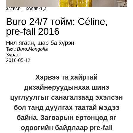
ЗАГВАР
|
КОЛЛЕКЦИ
Buro 24/7 тойм: Céline,
pre-fall 2016
Нил ягаан, шар ба хүрэн
Text:
Buro.Mongolia
Зураг:
2016-05-12
Хэрвээ та хайртай
дизайнеруудынхаа шинэ
цуглуулгыг санагалзаад эхэлсэн
бол танд дуулгах таатай мэдээ
байна. Загварын ертөнцөд яг
одоогийн байдлаар pre-fall