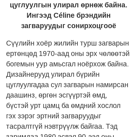
цуглуулгын улирал өрнөж байна.
Ингээд Céline брэндийн
загваруудыг сонирхоцгооё
Сүүлийн хоёр жилийн турш загварын
ертөнцөд 1970-аад оны эрх чөлөөтэй
богемын уур амьсгал ноёрхож байна.
Дизайнерууд улирал бүрийн
цуглуулгадаа сул загварын намирсан
даашинз, өргөн эсгүүртэй өмд,
бүстэй урт цамц ба өмдний хослол
гэх зэрэг эртний загваруудыг
тасралтгүй нэвтрүүлж байгаа. Тэд
заримдаа 1980 эсвэл 90-ээд оны