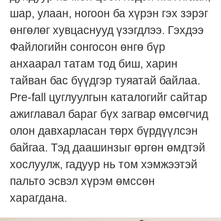
шар, улаан, ногоон ба хүрэн гэх зэрэг
өнгөлөг хувцаснууд үзэгдлээ. Гэхдээ
Файлогийн сонгосон өнгө бүр
анхаарал татам тод биш, харин
тайван бас бүүдгэр туяатай байлаа.
Pre-fall цуглуулгын каталогийг сайтар
ажиглавал бараг бүх загвар өмсөгчид
олон давхарласан төрх бүрдүүлсэн
байгаа. Тэд даашинзыг өргөн өмдтэй
хослуулж, гадуур нь том хэмжээтэй
пальто эсвэл хүрэм өмссөн
харагдана.