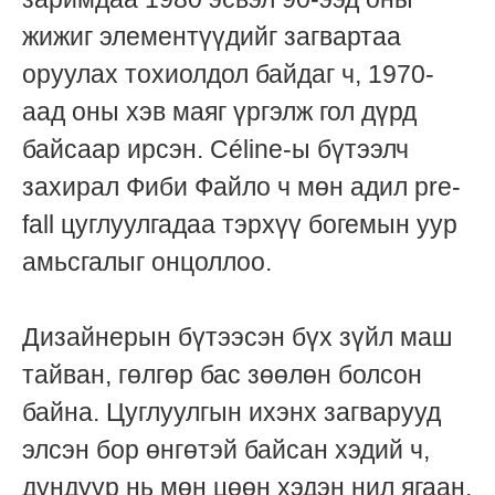
жижиг элементүүдийг загвартаа
оруулах тохиолдол байдаг ч, 1970-
аад оны хэв маяг үргэлж гол дүрд
байсаар ирсэн. Céline-ы бүтээлч
захирал Фиби Файло ч мөн адил pre-
fall цуглуулгадаа тэрхүү богемын уур
амьсгалыг онцоллоо.
Дизайнерын бүтээсэн бүх зүйл маш
тайван, гөлгөр бас зөөлөн болсон
байна. Цуглуулгын ихэнх загварууд
элсэн бор өнгөтэй байсан хэдий ч,
дундуур нь мөн цөөн хэдэн нил ягаан,