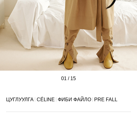
01
/
/
/
/
/
/
/
/
/
/
/
/
/
/
/
15
ЦУГЛУУЛГА
CÉLINE
ФИБИ ФАЙЛО
PRE FALL