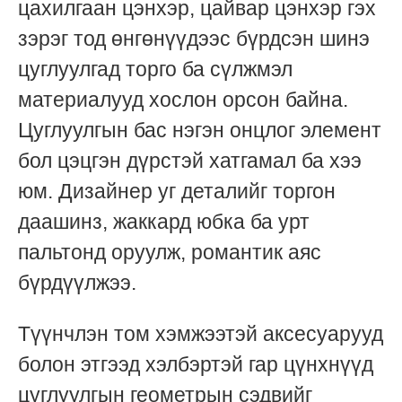
цахилгаан цэнхэр, цайвар цэнхэр гэх
зэрэг тод өнгөнүүдээс бүрдсэн шинэ
цуглуулгад торго ба сүлжмэл
материалууд хослон орсон байна.
Цуглуулгын бас нэгэн онцлог элемент
бол цэцгэн дүрстэй хатгамал ба хээ
юм. Дизайнер уг деталийг торгон
даашинз, жаккард юбка ба урт
пальтонд оруулж, романтик аяс
бүрдүүлжээ.
Түүнчлэн том хэмжээтэй аксесуарууд
болон этгээд хэлбэртэй гар цүнхнүүд
цуглуулгын геометрын сэдвийг