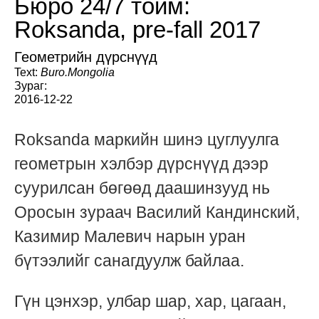
Бюро 24/7 тойм:
Roksanda, pre-fall 2017
Геометрийн дүрснүүд
Text:
Buro.Mongolia
Зураг:
2016-12-22
Roksanda маркийн шинэ цуглуулга
геометрын хэлбэр дүрснүүд дээр
суурилсан бөгөөд даашинзууд нь
Оросын зураач Василий Кандинский,
Казимир Малевич нарын уран
бүтээлийг санагдуулж байлаа.
Гүн цэнхэр, улбар шар, хар, цагаан,