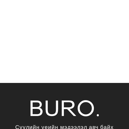
Сүүлийн үеийн мэдээлэл авч байх