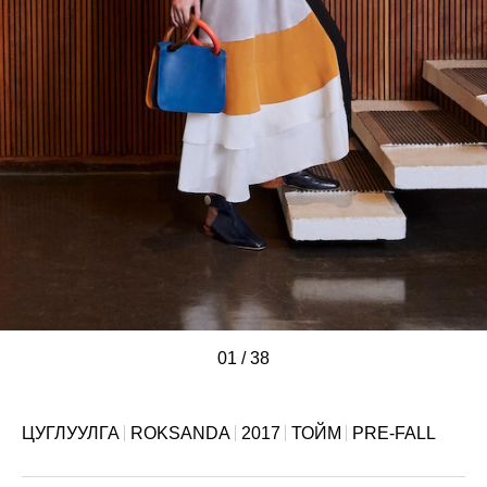
01
/
/
/
/
/
/
/
/
/
/
/
/
/
/
/
/
/
/
/
/
/
/
/
/
/
/
/
/
/
/
/
/
/
/
/
/
/
/
38
ЦУГЛУУЛГА
ROKSANDA
2017
ТОЙМ
PRE-FALL