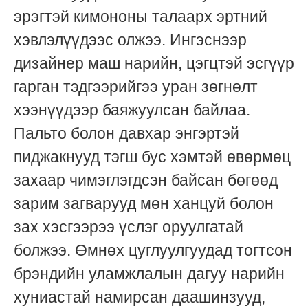
эрэгтэй кимононы талаарх эртний
хэвлэлүүдээс олжээ. Ингэснээр
дизайнер маш нарийн, цэгцтэй эсгүүр
гарган тэдгээрийгээ уран зөгнөлт
хээнүүдээр баяжуулсан байлаа.
Пальто болон давхар энгэртэй
пиджакнууд тэгш бус хэмтэй өвөрмөц
захаар чимэглэгдсэн байсан бөгөөд
зарим загварууд мөн ханцуй болон
зах хэсгээрээ үслэг оруулгатай
болжээ. Өмнөх цуглуулгуудад тогтсон
брэндийн уламжлалын дагуу нарийн
хуниастай намирсан даашинзууд,