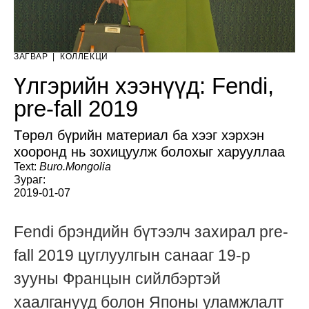
ЗАГВАР
|
КОЛЛЕКЦИ
Үлгэрийн хээнүүд: Fendi,
pre-fall 2019
Төрөл бүрийн материал ба хээг хэрхэн
хооронд нь зохицуулж болохыг харууллаа
Text:
Buro.Mongolia
Зураг:
2019-01-07
Fendi брэндийн бүтээлч захирал pre-
fall 2019 цуглуулгын санааг 19-р
зууны Францын сийлбэртэй
хаалганууд болон Японы уламжлалт