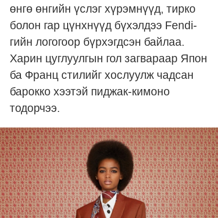
өнгө өнгийн үслэг хүрэмнүүд, тирко
болон гар цүнхнүүд бүхэлдээ Fendi-
гийн логогоор бүрхэгдсэн байлаа.
Харин цуглуулгын гол загвараар Япон
ба Франц стилийг хослуулж чадсан
барокко хээтэй пиджак-кимоно
тодорчээ.