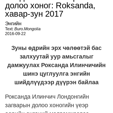
долоо хоног: Roksanda,
хавар-зун 2017
Энгийн
Text:
Buro.Mongolia
2016-09-22
Зуны өдрийн эрх чөлөөтэй бас
залхуутай уур амьсгалыг
дамжуулах Роксанда Илинчичийн
шинэ цуглуулга энгийн
шийдлүүдээр дүүрэн байлаа
Роксанда Илинчич Лондонгийн
загварын долоо хоногийн үеэр