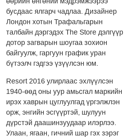
өөрийн өнгөний мэдрэмжээрээ
бусдаас ялгарч чадлаа. Дизайнер
Лондон хотын Трафальгарын
талбайн дэргэдэх The Store дэлгүүр
дотор загварын шоугаа зохион
байгуулж, гаргуун
график уран
бүтээлч
гэдгээ үзүүлсэн юм.
Resort 2016 улирлаас эхлүүлсэн
1940-өөд оны уур амьсгал маркийн
ирэх хаврын цуглуулгад үргэлжлэн
орж, энгийн эсгүүртэй, шулуун
дүрстэй даашинзуудаар илэрлээ.
Улаан, ягаан, гичний шар гэх зэрэг