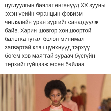
цуглуулгын баялаг өнгөнүүд XX зууны
эхэн үеийн Францын фовизм
чиглэлийн уран зургийг санагдуулж
байв. Харин шөвгөр хоншоортой
балетка гутал болон минимал
загвартай клач цүнхнүүд тэрхүү
богем хэв маягтай зураач бүсгүйн
төрхийг гүйцээж өгсөн байлаа.