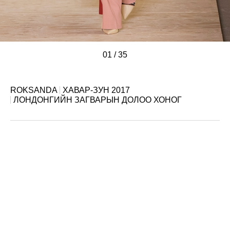
01
/
/
/
/
/
/
/
/
/
/
/
/
/
/
/
/
/
/
/
/
/
/
/
/
/
/
/
/
/
/
/
/
/
/
/
35
ROKSANDA
ХАВАР-ЗУН 2017
ЛОНДОНГИЙН ЗАГВАРЫН ДОЛОО ХОНОГ