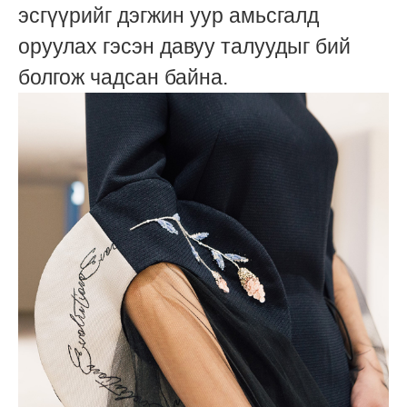
эсгүүрийг дэгжин уур амьсгалд
оруулах гэсэн давуу талуудыг бий
болгож чадсан байна.