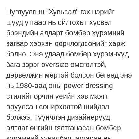
Цуглуулгын "Хувьсал" гэх нэрийг
шууд утгаар нь ойлгохыг хүсвэл
брэндийн алдарт бомбер хүрэмний
загвар хэрхэн өөрчлөгдсөнийг харж
болно. Энэ удаад бомбер хүрэмнүүд
бага зэрэг oversize өмсгөлтэй,
дөрвөлжин мөртэй болсон бөгөөд энэ
нь 1980-аад оны power dressing
стилийг орчин үеийн хэв маягт
оруулсан сонирхолтой шийдэл
болжээ. Түүнчлэн дизайнерууд
алтлаг өнгийн гялтганасан бомбер
хүрэмний хувилбар гаргасан нь