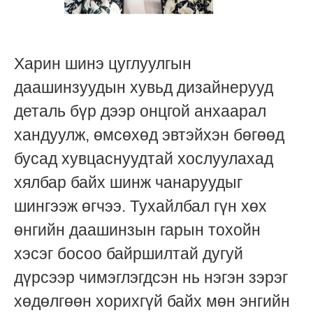
Харин шинэ цуглуулгын
даашинзуудын хувьд дизайнерууд
деталь бүр дээр онцгой анхаарал
хандуулж, өмсөхөд эвтэйхэн бөгөөд
бусад хувцаснуудтай хослуулахад
хялбар байх шинж чанаруудыг
шингээж өгчээ. Тухайлбал гүн хөх
өнгийн даашинзын гарын тохойн
хэсэг босоо байршилтай дугуй
дүрсээр чимэглэгдсэн нь нэгэн зэрэг
хөдөлгөөн хорихгүй байх мөн энгийн