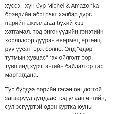
хүссэн хүн бүр Michel & Amazonka
брэндийн абстракт хэлбэр дүрс,
нарийн ажиллагаа бүхий хээ
хатгамал, тод өнгөнүүдийн гэнэтийн
хослолоор дүүрэн өвөрмөц ертөнц
рүү уусан орж болно. Энд "өдөр
тутмын хувцас" гэх ойлголт өөр
түвшинд хүрч, энгийн байдал ор тас
мартагдана.
Тус бүрдээ өөрийн гэсэн онцлогтой
загварууд дундаас тод улаан өнгийн,
сул эсгүүртэй өдөн куртка юуны