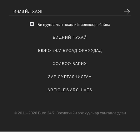
Би нууцлалын нөхцлийг зөвшөөрч байна
БИДНИЙ ТУХАЙ
БЮРО 24/7 БУСАД ОРНУУДАД
ХОЛБОО БАРИХ
ЗАР СУРТАЛЧИЛГАА
ARTICLES ARCHIVES
© 2011–2026 Buro 24/7. Зохиогчийн эрх хуулиар хамгаалагдсан