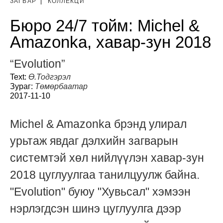
ЗАГВАР
|
КОЛЛЕКЦИ
Бюро 24/7 тойм: Michel &
Amazonka, хавар-зун 2018
“Evolution”
Text:
Ө.Тодгэрэл
Зураг:
Төмөрбаатар
2017-11-10
Michel & Amazonka брэнд улирал
урьтаж явдаг дэлхийн загварын
системтэй хөл нийлүүлэн хавар-зун
2018 цуглуулгаа танилцуулж байна.
"Evolution" буюу "Хувьсал" хэмээн
нэрлэгдсэн шинэ цуглуулга дээр