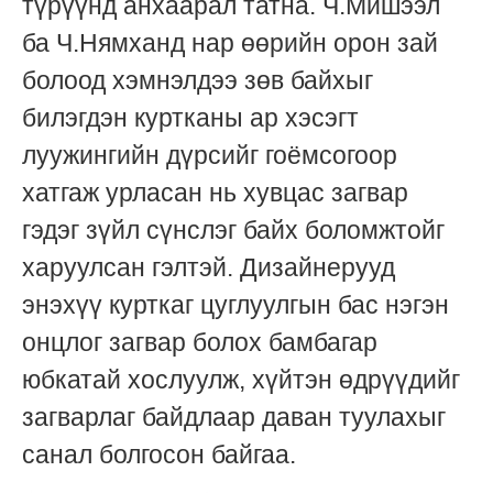
түрүүнд анхаарал татна. Ч.Мишээл
ба Ч.Нямханд нар өөрийн орон зай
болоод хэмнэлдээ зөв байхыг
билэгдэн куртканы ар хэсэгт
луужингийн дүрсийг гоёмсогоор
хатгаж урласан нь хувцас загвар
гэдэг зүйл сүнслэг байх боломжтойг
харуулсан гэлтэй. Дизайнерууд
энэхүү курткаг цуглуулгын бас нэгэн
онцлог загвар болох бамбагар
юбкатай хослуулж, хүйтэн өдрүүдийг
загварлаг байдлаар даван туулахыг
санал болгосон байгаа.