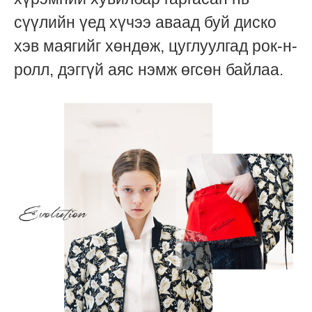
сүүлийн үед хүчээ аваад буй диско
хэв маягийг хөндөж, цуглуулгад рок-н-
ролл, дэггүй аяс нэмж өгсөн байлаа.