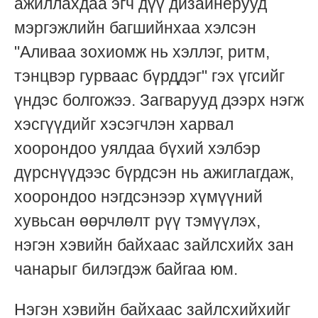
ажиллахдаа эгч дүү дизайнерууд
мэргэжлийн багшийнхаа хэлсэн
"Аливаа зохиомж нь хэллэг, ритм,
тэнцвэр гурваас бүрддэг" гэх үгсийг
үндэс болгожээ. Загварууд дээрх нэгж
хэсгүүдийг хэсэгчлэн харвал
хоорондоо уялдаа бүхий хэлбэр
дүрснүүдээс бүрдсэн нь ажиглагдаж,
хоорондоо нэгдсэнээр хүмүүний
хувьсан өөрчлөлт рүү тэмүүлэх,
нэгэн хэвийн байхаас зайлсхийх зан
чанарыг билэгдэж байгаа юм.
Нэгэн хэвийн байхаас зайлсхийхийг