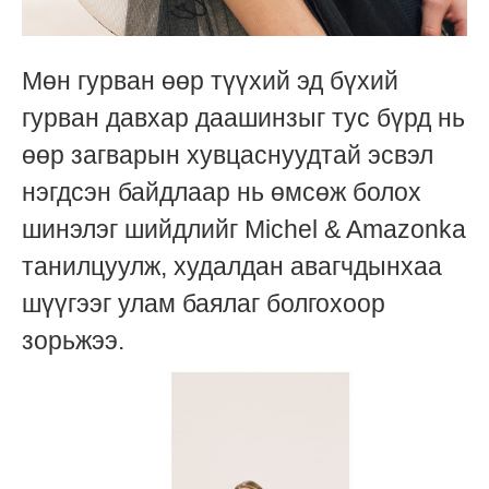
Мөн гурван өөр түүхий эд бүхий
гурван давхар даашинзыг тус бүрд нь
өөр загварын хувцаснуудтай эсвэл
нэгдсэн байдлаар нь өмсөж болох
шинэлэг шийдлийг Michel & Amazonka
танилцуулж, худалдан авагчдынхаа
шүүгээг улам баялаг болгохоор
зорьжээ.