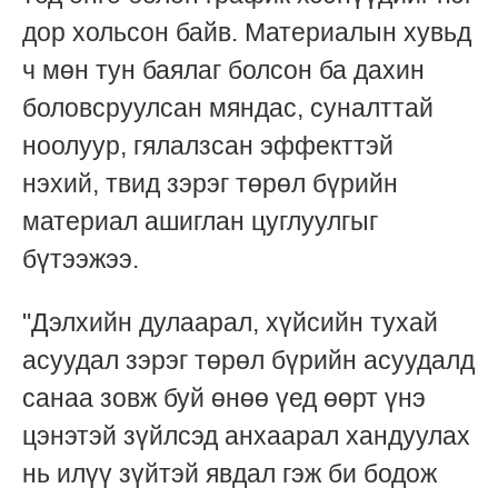
дор хольсон байв. Материалын хувьд
ч мөн тун баялаг болсон ба дахин
боловсруулсан мяндас, суналттай
ноолуур, гялалзсан эффекттэй
нэхий, твид зэрэг төрөл бүрийн
материал ашиглан цуглуулгыг
бүтээжээ.
"Дэлхийн дулаарал, хүйсийн тухай
асуудал зэрэг төрөл бүрийн асуудалд
санаа зовж буй өнөө үед өөрт үнэ
цэнэтэй зүйлсэд анхаарал хандуулах
нь илүү зүйтэй явдал гэж би бодож