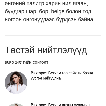
өнгөний палитр харин нил ягаан,
бүүдгэр шар, бор, beige болон тод
ногоон өнгөнүүдээс бүрдсэн байна.
Төстэй нийтлэлүүд
BURO 24/7-ГИЙН СОНГОЛТ
Виктория Бекхэм гоо сайхны брэнд
үүсгэн байгуулна
Виктория Бекхэм анхны хуримын