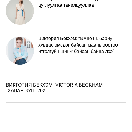
цуглуулгаа танилцууллаа
Виктория Бекхэм: “Өмнө нь бариу
хувцас өмсдөг байсан маань өөртөө
итгэлгүйн шинж байсан байна лээ"
ВИКТОРИЯ БЕКХЭМ
VICTORIA BECKHAM
ХАВАР-ЗУН
2021