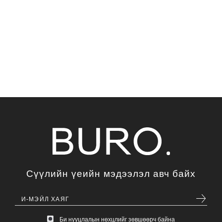
Сүүлийн үеийн мэдээлэл авч байх
Би нууцлалын нөхцлийг зөвшөөрч байна