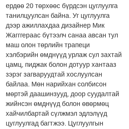
ердөө 20 төрхөөс бүрдсэн цуглуулга
танилцуулсан байна. Уг цуглуулга
дээр ажиллахдаа дизайнер Мик
Жагггераас бүтээлч санаа авсан тул
маш олон төрлийн трапеци
хэлбэрийн өмднүүд урлаж сул захтай
цамц, пиджак болон дотуур хантааз
зэрэг загваруудтай хослуулсан
байлаа. Мөн нарийхан солбисон
мөртэй даашинзууд, доор суудалтай
жийнсэн өмднүүд болон өвөрмөц
хайчилбартай сүлжмэл эдлэлүүд
цуглуулгад багтжээ. Цуглуулгын