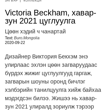
ЗАГВАР
|
КОЛЛЕКЦИ
Victoria Beckham, хавар-
зун 2021 цуглуулга
Цөөн хэдий ч чанартай
Text:
Buro.Mongolia
2020-09-22
Дизайнер Виктория Бекхэм энэ
улирлаас эхлэн цөөн загваруудаас
бүрдэх жижиг цуглуулгууд гаргаж,
загварын шоуны оронд бичлэг
хэлбэрийн танилцуулга хийж байхаа
мэдэгдсэн билээ. Жишээ нь хавар-
зун 2021 улиралд зориулж тэрээр