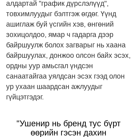
алдартай "график дүрслэлүүд",
товхимлуудыг бэлтгэж өгдөг. Үүнд
ашиглаж буй үсгийн хэв, өнгөний
зохицолдоо, ямар ч гадарга дээр
байршуулж болох загварыг нь хаана
байршуулах, донжоо олсон байх эсэх,
ордны уур амьсгал үндсэн
санаатайгаа уялдсан эсэх гээд олон
ур ухаан шаардсан ажлуудыг
гүйцэтгэдэг.
"Ушенир нь бренд тус бүрт
өөрийн гэсэн дахин