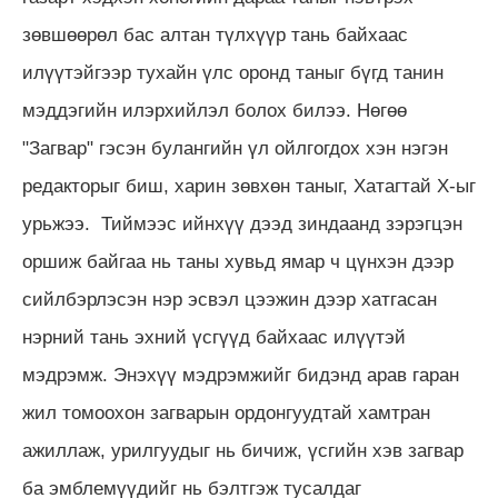
зөвшөөрөл бас алтан түлхүүр тань байхаас
илүүтэйгээр тухайн үлс оронд таныг бүгд танин
мэддэгийн илэрхийлэл болох билээ. Нөгөө
"Загвар" гэсэн булангийн үл ойлгогдох хэн нэгэн
редакторыг биш, харин зөвхөн таныг, Хатагтай Х-ыг
урьжээ. Тиймээс ийнхүү дээд зиндаанд зэрэгцэн
оршиж байгаа нь таны хувьд ямар ч цүнхэн дээр
сийлбэрлэсэн нэр эсвэл цээжин дээр хатгасан
нэрний тань эхний үсгүүд байхаас илүүтэй
мэдрэмж. Энэхүү мэдрэмжийг бидэнд арав гаран
жил томоохон загварын ордонгуудтай хамтран
ажиллаж, урилгуудыг нь бичиж, үсгийн хэв загвар
ба эмблемүүдийг нь бэлтгэж тусалдаг