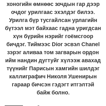
хоногийн өмнөөс зочдын гар дээр
очдог урилгаас эхэлдэг билээ.
Урилга бүр тусгайлсан урлагийн
бүтээл мэт байхаас гадна уригдсан
хүн бүрийн нэрийг гоёмсгоор
бичдэг. Тиймээс Dior эсвэл Chanel
зэрэг аливаа том загварын ордон
ийм нандин дугтуйг хүлээж авахад
түүнийг Парисын хамгийн шилдэг
каллиграфич Николя Ушенирын
гараар бичсэн гэдэгт итгэлтэй
байж болно.