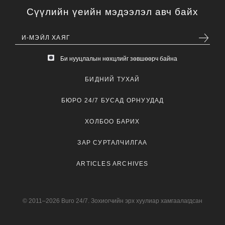
Сүүлийн үеийн мэдээлэл авч байх
Би нууцлалын нөхцлийг зөвшөөрч байна
БИДНИЙ ТУХАЙ
БЮРО 24/7 БУСАД ОРНУУДАД
ХОЛБОО БАРИХ
ЗАР СУРТАЛЧИЛГАА
ARTICLES ARCHIVES
© 2011–2026 Buro 24/7. Зохиогчийн эрх хуулиар хамгаалагдсан