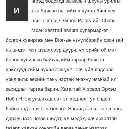
нгээд бодоход загварын шоуны урилгыг
И
хэн бичсэн нь тийм ч чухал биш юм
шиг. Тэгээд ч Grand Palais-ийг Chanel
гэсэн хаягтай аварга супермаркет
болгон хувиргаж мөн Dior-ын үзүүлбэрийн орон зай
нь шидэт мэт цэцэгсээр дүүрч, үлгэрийн ой мэт
болон хувирсан байхад ийм гараар бичсэн
урилгууд тийм чухал гэж үү? Гэвч үйл явдлаас
урьдчилж өөрийн тань нэртэй энэхүү нямбай ил
захидлыг гартаа барин, Хатагтай Х эсвэл Эрхэм
Ноён Н гэж уншихад сэтгэл хөдлөл тун өндөр
байна гэдэгт итгэж болно. Яагаад гэвэл энэ л алга
дарам цаас нөгөө шидэт, үл мэдэх, хачирхалтай
газарт хэдхэн хоногийн дараа таныг нэвтрэх