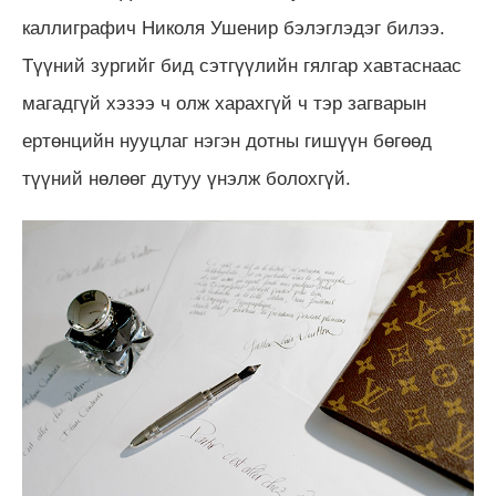
каллиграфич Николя Ушенир бэлэглэдэг билээ.
Түүний зургийг бид сэтгүүлийн гялгар хавтаснаас
магадгүй хэзээ ч олж харахгүй ч тэр загварын
ертөнцийн нууцлаг нэгэн дотны гишүүн бөгөөд
түүний нөлөөг дутуу үнэлж болохгүй.