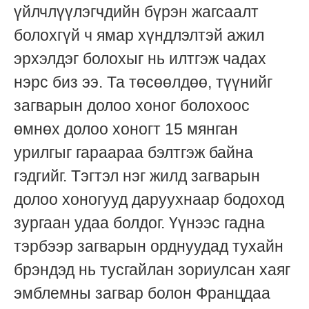
үйлчлүүлэгчдийн бүрэн жагсаалт
болохгүй ч ямар хүндлэлтэй ажил
эрхэлдэг болохыг нь илтгэж чадах
нэрс биз ээ. Та төсөөлдөө, түүнийг
загварын долоо хоног болохоос
өмнөх долоо хоногт 15 мянган
урилгыг гараараа бэлтгэж байна
гэдгийг. Тэгтэл нэг жилд загварын
долоо хоногууд даруухнаар бодоход
зургаан удаа болдог. Үүнээс гадна
тэрбээр загварын орднуудад тухайн
брэндэд нь тусгайлан зориулсан хаяг
эмблемны загвар болон Францдаа