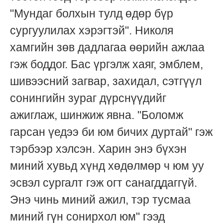
"Мундаг болхын тулд өдөр бүр
сургуулилах хэрэгтэй". Николя
хамгийн зөв дадлагаа өөрийн ажлаа
гэж боддог. Бас үргэлж хаяг, эмблем,
шивээсний загвар, захидал, сэтгүүл
сонингийн зураг дүрснүүдийг
ажиглаж, шинжиж явна. "Боломж
гарсан үедээ би юм бичих дуртай" гэж
тэрбээр хэлсэн. Харин энэ бүхэн
миний хувьд хүнд хөдөлмөр ч юм уу
эсвэл сургалт гэж огт санагддаггүй.
Энэ чинь миний ажил, тэр тусмаа
миний гүн сонирхол юм" гээд