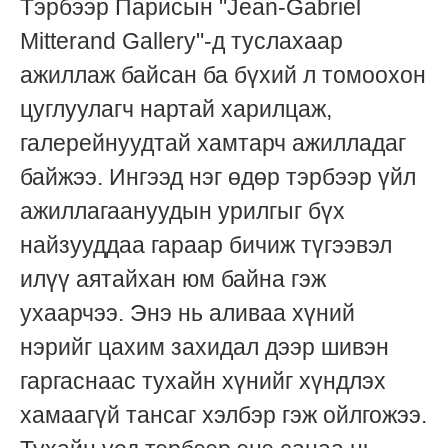
Тэрбээр Парисын "Jean-Gabriel
Mitterand Gallery"-д туслахаар
ажиллаж байсан ба бүхий л томоохон
цуглуулагч нартай харилцаж,
галерейнуудтай хамтарч ажилладаг
байжээ. Ингээд нэг өдөр тэрбээр үйл
ажиллагаануудын урилгыг бүх
найзууддаа гараар бичиж түгээвэл
илүү аятайхан юм байна гэж
ухаарчээ. Энэ нь аливаа хүний
нэрийг цахим захидал дээр шивэн
гаргаснаас тухайн хүнийг хүндлэх
хамаагүй тансаг хэлбэр гэж ойлгожээ.