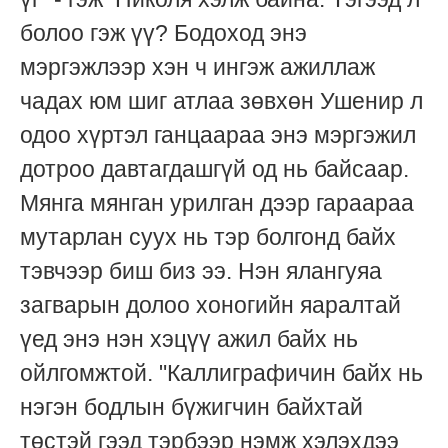
болоо гэж үү? Бодоход энэ
мэргэжлээр хэн ч ингэж ажиллаж
чадах юм шиг атлаа зөвхөн Ушенир л
одоо хүртэл ганцаараа энэ мэргэжил
дотроо давтагдашгүй од нь байсаар.
Мянга мянган урилган дээр гараараа
мутарлан суух нь тэр болгонд байх
тэвчээр биш биз ээ. Нэн ялангуяа
загварын долоо хоногийн яаралтай
үед энэ нэн хэцүү ажил байх нь
ойлгомжтой. "Каллиграфичин байх нь
нэгэн бодлын бүжигчин байхтай
төстэй гээд тэрбээр нэмж хэлэхдээ