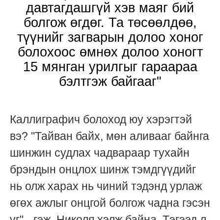
давтагдашгүй хэв маяг бий
болгож өгдөг. Та төсөөлдөө,
түүнийг загварын долоо хоног
болохоос өмнөх долоо хоногт
15 мянган урилгыг гараараа
бэлтгэж байгааг"
Каллиграфич болоход юу хэрэгтэй
вэ? "Тайван байх, мөн аливааг байнга
шинжин судлах чадвараар тухайн
брэндын онцлох шинж тэмдгүүдийг
нь олж харах нь чиний тэдэнд урлаж
өгөх ажлыг онцгой болгож чадна гэсэн
үг" - гэж Николя хэлж байна. Тэгээд л