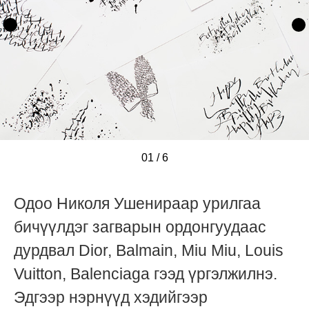
01
/
/
/
/
/
/
6
Одоо Николя Ушенираар урилгаа
бичүүлдэг загварын ордонгуудаас
дурдвал Dior, Balmain, Miu Miu, Louis
Vuitton, Balenciaga гээд үргэлжилнэ.
Эдгээр нэрнүүд хэдийгээр