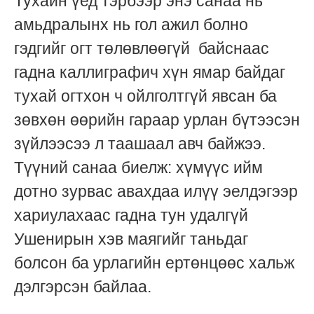
Тухайн үед тэрбээр энэ санаа нь
амьдралынх нь гол ажил болно
гэдгийг огт төлөвлөөгүй байснаас
гадна каллиграфич хүн ямар байдаг
тухай огтхон ч ойлголтгүй явсан ба
зөвхөн өөрийн гараар урлан бүтээсэн
зүйлээсээ л таашаал авч байжээ.
Түүний санаа биелж: хүмүүс ийм
дотно зурвас авахдаа илүү эелдэгээр
хариулахаас гадна тун удалгүй
Ушенирын хэв маягийг таньдаг
болсон ба урлагийн ертөнцөөс хальж
дэлгэрсэн байлаа.