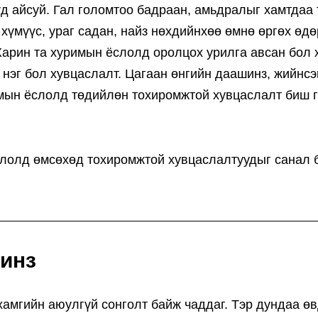
д айсуй. Гал голомтоо бадраан, амьдралыг хамтдаа 
хүмүүс, ураг садан, найз нөхдийнхөө өмнө өргөх өдө
Харин та хуримын ёслолд оролцох урилга авсан бол 
 нэг бол хувцаслалт. Цагаан өнгийн даашинз, жийнс
римын ёслолд төдийлөн тохиромжтой хувцаслалт биш г
лолд өмсөхөд тохиромжтой хувцаслалтуудыг санал 
инз
хамгийн аюулгүй сонголт байж чаддаг. Тэр дундаа өв