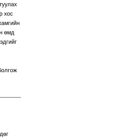
туулах
р хос
хамгийн
эн өмд
эдгийг
болгож
дөг