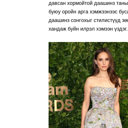
давсан хормойтой даашинз таныг 
буюу оройн арга хэмжээнээс бу
даашинз сонгохыг стилистүүд зө
хандаж буйн илрэл хэмээн үздэг.