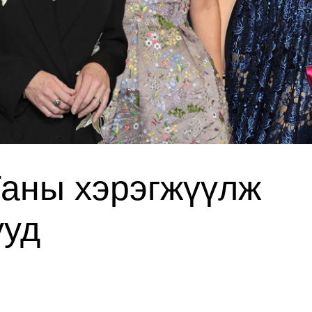
Таны хэрэгжүүлж
ууд