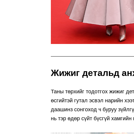
Жижиг детальд ан
Таны төрхийг тодотгох жижиг дет
өсгийтэй гутал эсвэл нарийн хээ
даашинз сонгоход ч буруу зүйлгү
нь тэр өдөр сүйт бүсгүй хамгийн 