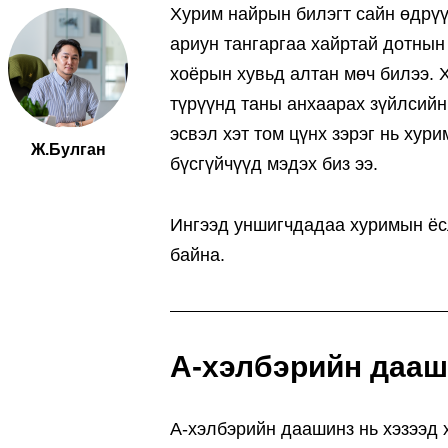
Хурим найрын билэгт сайн өдрүү
ариун тангаргаа хайртай дотнын 
хоёрын хувьд алтан мөч билээ. 
түрүүнд таны анхаарах зүйлсийн
эсвэл хэт том цүнх зэрэг нь ху
Ж.Булган
бүсгүйчүүд мэдэх биз ээ.
Ингээд уншигчдадаа хуримын ёс
байна.
А-хэлбэрийн дааш
A-хэлбэрийн даашинз нь хэзээд 