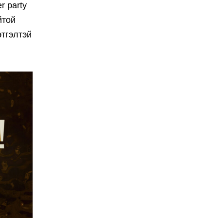
r party
йтой
этгэлтэй