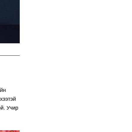
ийн
 хээтэй
ой. Учир