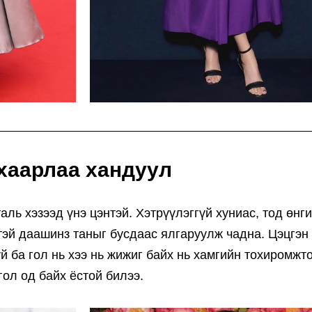
хаарлаа хандуул
аль хэзээд үнэ цэнтэй. Хэтрүүлэггүй хуниас, тод өнг
тэй даашинз таныг бусдаас ялгаруулж чадна. Цэцгэн
й ба гол нь хээ нь жижиг байх нь хамгийн тохиромжт
гол од байх ёстой билээ.