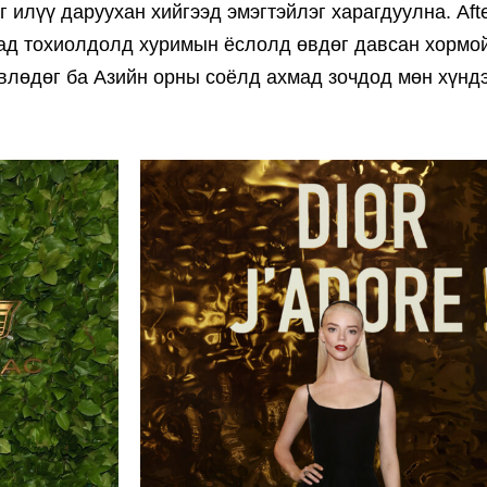
илүү даруухан хийгээд эмэгтэйлэг харагдуулна. Afte
сад тохиолдолд хуримын ёслолд өвдөг давсан хормо
влөдөг ба Азийн орны соёлд ахмад зочдод мөн хүнд