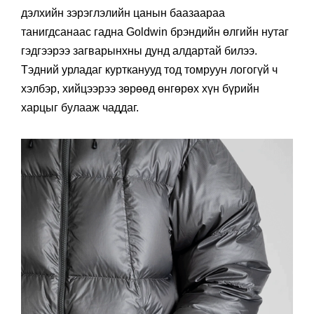
дэлхийн зэрэглэлийн цанын баазаараа
танигдсанаас гадна Goldwin брэндийн өлгийн нутаг
гэдгээрээ загварынхны дунд алдартай билээ.
Тэдний урладаг куртканууд тод томруун логогүй ч
хэлбэр, хийцээрээ зөрөөд өнгөрөх хүн бүрийн
харцыг булааж чаддаг.