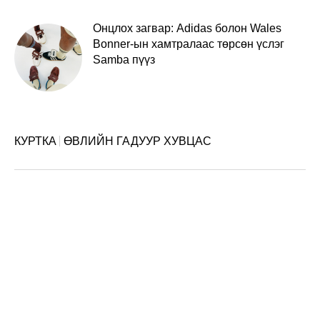
Онцлох загвар: Adidas болон Wales
Bonner-ын хамтралаас төрсөн үслэг
Samba пүүз
КУРТКА
ӨВЛИЙН ГАДУУР ХУВЦАС