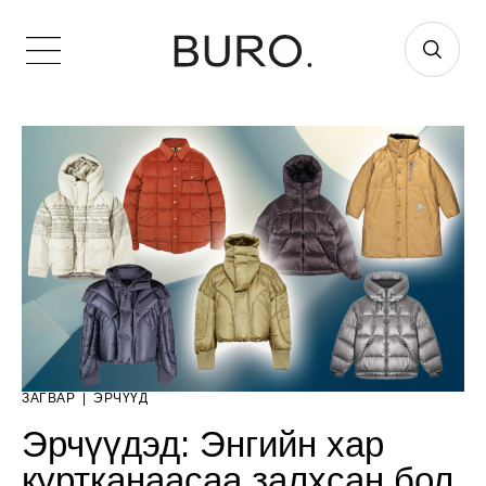
ЗАГВАР
|
ЭРЧҮҮД
Эрчүүдэд: Энгийн хар
куртканаасаа залхсан бол