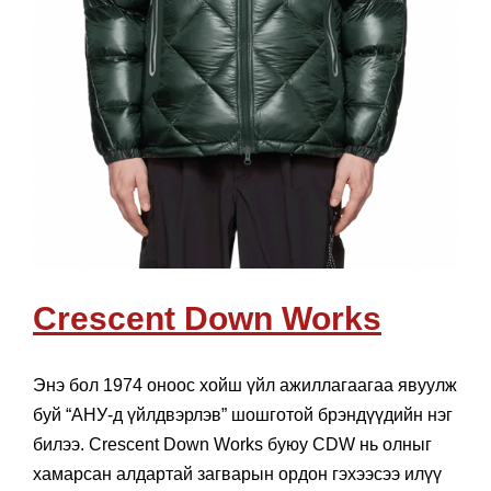
Crescent Down Works
Энэ бол 1974 оноос хойш үйл ажиллагаагаа явуулж
буй “АНУ-д үйлдвэрлэв” шошготой брэндүүдийн нэг
билээ. Crescent Down Works буюу CDW нь олныг
хамарсан алдартай загварын ордон гэхээсээ илүү