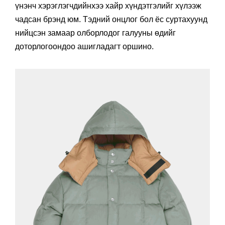
үнэнч хэрэглэгчдийнхээ хайр хүндэтгэлийг хүлээж
чадсан брэнд юм. Тэдний онцлог бол ёс суртахуунд
нийцсэн замаар олборлодог галууны өдийг
доторлогоондоо ашигладагт оршино.