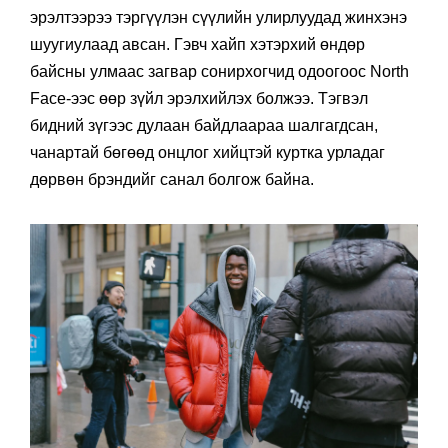
эрэлтээрээ тэргүүлэн сүүлийн улирлуудад жинхэнэ
шуугиулаад авсан. Гэвч хайп хэтэрхий өндөр
байсны улмаас загвар сонирхогчид одоогоос North
Face-ээс өөр зүйл эрэлхийлэх болжээ. Тэгвэл
бидний зүгээс дулаан байдлаараа шалгагдсан,
чанартай бөгөөд онцлог хийцтэй куртка урладаг
дөрвөн брэндийг санал болгож байна.