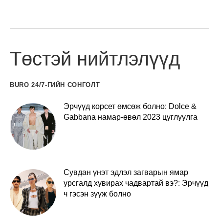
Төстэй нийтлэлүүд
BURO 24/7-ГИЙН СОНГОЛТ
Эрчүүд корсет өмсөж болно: Dolce &
Gabbana намар-өвөл 2023 цуглуулга
Сувдан үнэт эдлэл загварын ямар
урсгалд хувирах чадвартай вэ?: Эрчүүд
ч гэсэн зүүж болно