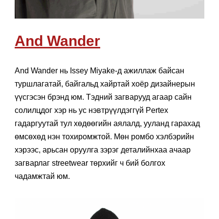
And Wander
And Wander нь Issey Miyake-д ажиллаж байсан
туршлагатай, байгальд хайртай хоёр дизайнерын
үүсгэсэн брэнд юм. Тэдний загварууд агаар сайн
солилцдог хэр нь ус нэвтрүүлдэггүй Pertex
гадаргуутай тул хөдөөгийн аялалд, ууланд гарахад
өмсөхөд нэн тохиромжтой. Мөн ромбо хэлбэрийн
хэрээс, арьсан оруулга зэрэг деталийнхаа ачаар
загварлаг streetwear төрхийг ч бий болгох
чадамжтай юм.