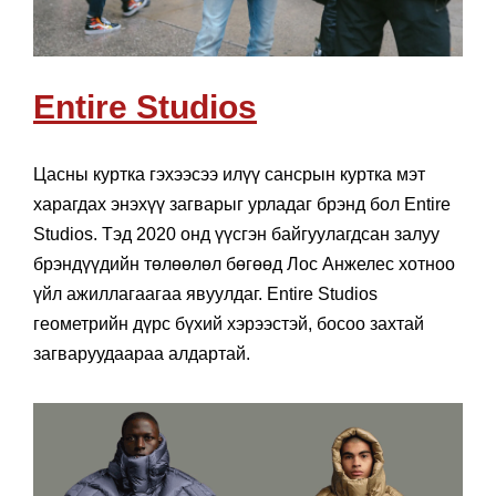
Entire Studios
Цасны куртка гэхээсээ илүү сансрын куртка мэт
харагдах энэхүү загварыг урладаг брэнд бол Entire
Studios. Тэд 2020 онд үүсгэн байгуулагдсан залуу
брэндүүдийн төлөөлөл бөгөөд Лос Анжелес хотноо
үйл ажиллагаагаа явуулдаг. Entire Studios
геометрийн дүрс бүхий хэрээстэй, босоо захтай
загваруудаараа алдартай.