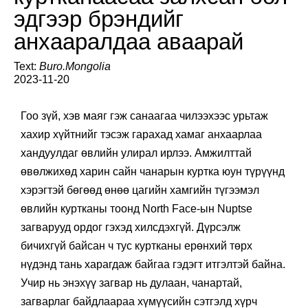
эдгээр брэндийг
анхааралдаа аваарай
Text:
Buro.Mongolia
2023-11-20
Гоо зүй, хэв маяг гэж санаагаа чилээхээс урьтаж
хахир хүйтнийг тэсэж гарахад хамаг анхаарлаа
хандуулдаг өвлийн улирал ирлээ. Амжилттай
өвөлжихөд харин сайн чанарын куртка юун түрүүнд
хэрэгтэй бөгөөд өнөө цагийн хамгийн түгээмэл
өвлийн куртканы тоонд North Face-ын Nuptse
загварууд ордог гэхэд хилсдэхгүй. Дүрсэлж
бичихгүй байсан ч тус куртканы ерөнхий төрх
нүдэнд тань харагдаж байгаа гэдэгт итгэлтэй байна.
Учир нь энэхүү загвар нь дулаан, чанартай,
загварлаг байдлаараа хүмүүсийн сэтгэлд хүрч