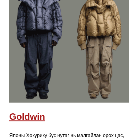
Goldwin
Японы Хокурику бүс нутаг нь малгайлан орох цас,