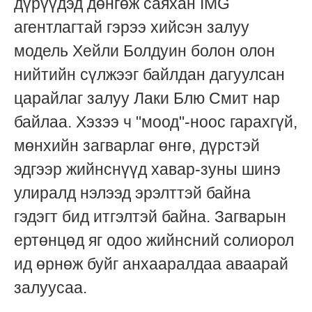
дүрүүдэд дөнгөж саяхан IMG
агентлагтай гэрээ хийсэн залуу
модель Хейли Болдуин болон олон
нийтийн сүлжээг байлдан дагуулсан
царайлаг залуу Лаки Блю Смит нар
байлаа. Хэзээ ч "моод"-ноос гарахгүй,
мөнхийн загварлаг өнгө, дүрстэй
эдгээр жийнснүүд хавар-зуны шинэ
улиралд нэлээд эрэлттэй байна
гэдэгт бид итгэлтэй байна. Загварын
ертөнцөд яг одоо жийнсний солиорол
ид өрнөж буйг анхааралдаа аваарай
залуусаа.