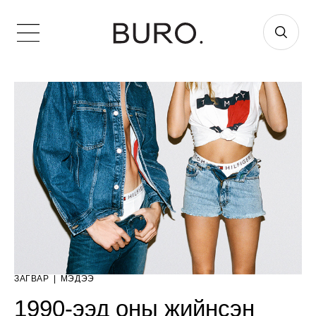
ЗАГВАР
|
МЭДЭЭ
1990-ээд оны жийнсэн