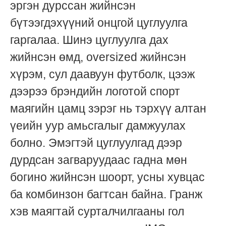
эргэн дурссан жийнсэн
бүтээгдэхүүний онцгой цуглуулга
гаргалаа. Шинэ цуглуулга дах
жийнсэн өмд, oversized жийнсэн
хүрэм, сул даавуун футболк, цээж
дээрээ брэндийн логотой спорт
маягийн цамц зэрэг нь тэрхүү алтан
үеийн уур амьсгалыг дамжуулах
болно. Эмэгтэй цуглуулгад дээр
дурдсан загваруудаас гадна мөн
богино жийнсэн шоорт, усны хувцас
ба комбинзон багтсан байна. Гранж
хэв маягтай сурталчилгааны гол