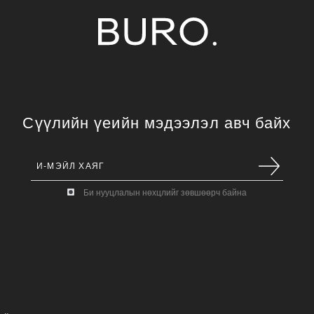
Сүүлийн үеийн мэдээлэл авч байх
Би нууцлалын нөхцлийг зөвшөөрч байна