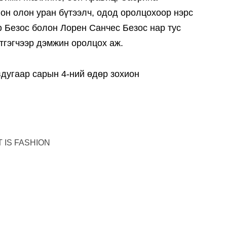
он олон уран бүтээлч, одод оролцохоор нэрс
 Безос болон Лорен Санчес Безос нар тус
этгэгчээр дэмжин оролцох аж.
вдугаар сарын 4-ний өдөр зохион
 IS FASHION