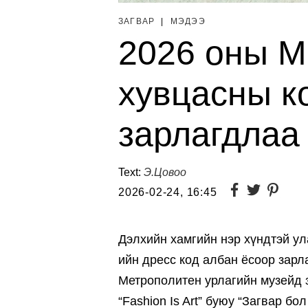
ЗАГВАР
|
МЭДЭЭ
2026 оны M
хувцасны к
зарлагдлаа
Text:
Э.Цовоо
2026-02-24, 16:45
Дэлхийн хамгийн нэр хүндтэй ул
ийн дресс код албан ёсоор зар
Метрополитен урлагийн музейд з
“Fashion Is Art” буюу “Загвар бо