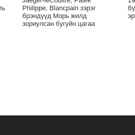
Jaeger-leCoultre, Patek
19
ль
Philippe, Blancpain зэрэг
бү
брэндүүд Морь жилд
эр
зориулсан бугуйн цагаа
танилцууллаа