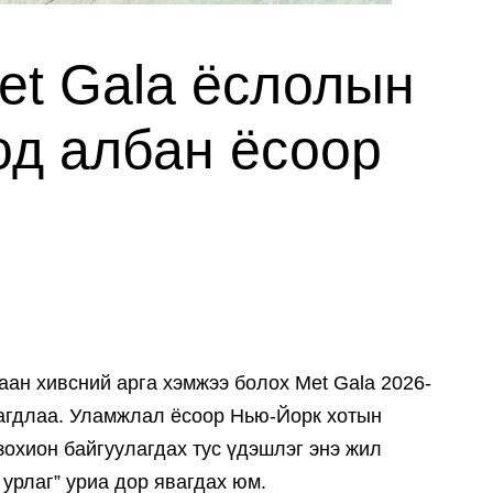
et Gala ёслолын
од албан ёсоор
аан хивсний арга хэмжээ болох Met Gala 2026-
лагдлаа. Уламжлал ёсоор Нью-Йорк хотын
охион байгуулагдах тус үдэшлэг энэ жил
л урлаг” уриа дор явагдах юм.