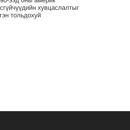
90-ээд оны америк
сгүйчүүдийн хувцаслалтыг
гэн тольдохуй