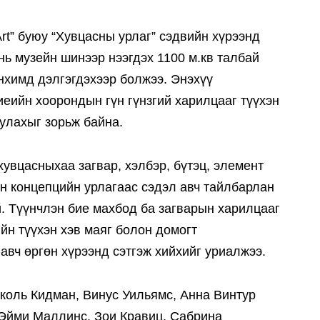
rt” буюу “Хувцасны урлаг” сэдвийн хүрээнд
нь музейн шинээр нээгдэх 1100 м.кв талбай
анхимд дэлгэгдэхээр болжээ. Энэхүү
иеийн хоорондын гүн гүнзгий харилцааг түүхэн
улахыг зорьж байна.
хувцасныхаа загвар, хэлбэр, бүтэц, элемент
он концепцийн урлагаас сэдэл авч тайлбарлан
. Түүнчлэн бие махбод ба загварын харилцааг
йн түүхэн хэв маяг болон домогт
авч өргөн хүрээнд сэтгэж хийхийг уриалжээ.
коль Кидман, Винус Уильямс, Анна Винтур
 Эйми Маллинс, Зои Кравиц, Сабрина