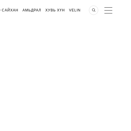
О САЙХАН
АМЬДРАЛ
ХУВЬ ХҮН
VELIN