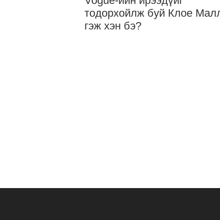
Vogue-ийн ирээдүйг
тодорхойлж буй Клое Мал
гэж хэн бэ?