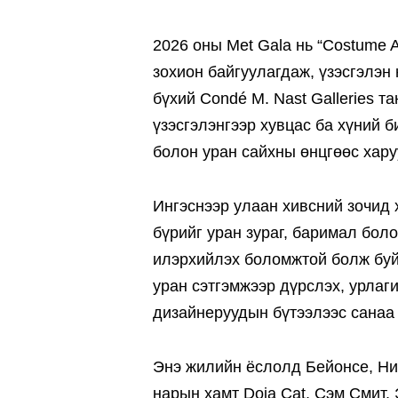
2026 оны Met Gala нь “Costume A
зохион байгуулагдаж, үзэсгэлэн 
бүхий Condé M. Nast Galleries т
үзэсгэлэнгээр хувцас ба хүний б
болон уран сайхны өнцгөөс хару
Ингэснээр улаан хивсний зочид 
бүрийг уран зураг, баримал бол
илэрхийлэх боломжтой болж буй
уран сэтгэмжээр дүрслэх, урлаги
дизайнеруудын бүтээлээс санаа 
Энэ жилийн ёслолд Бейонсе, Ни
нарын хамт Doja Cat, Сэм Смит,