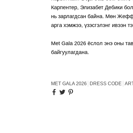
Карпентер, Элизабет Дебики бол
нь зарлагдсан байна. Мөн Жефф
арга хэмжээ, үзэсгэлэнг ивээн т
Met Gala 2026 ёслол энэ оны та
байгуулагдана.
MET GALA 2026
DRESS CODE
ART