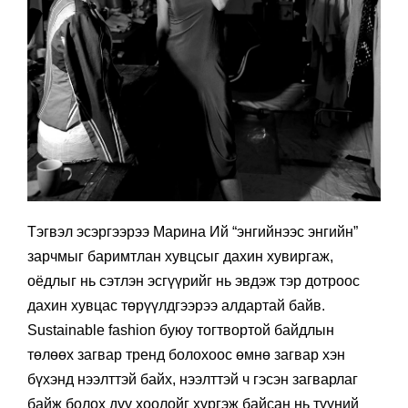
Тэгвэл эсэргээрээ Марина Ий “энгийнээс энгийн”
зарчмыг баримтлан хувцсыг дахин хувиргаж,
оёдлыг нь сэтлэн эсгүүрийг нь эвдэж тэр дотроос
дахин хувцас төрүүлдгээрээ алдартай байв.
Sustainable fashion буюу тогтвортой байдлын
төлөөх загвар тренд болохоос өмнө загвар хэн
бүхэнд нээлттэй байх, нээлттэй ч гэсэн загварлаг
байж болох дуу хоолойг хүргэж байсан нь түүний