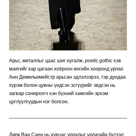
Арьс, металлыг цаас шиг нугалж,
poetic gothic
хэв
маягийг хар цагаан хоёрхон өнгийн хооронд урлах
Анн Демельемейстр арьсан эдлэлээрээ, тэр дундаа
хүрэм болон цувны үндсэн эсгүүрийг эвдсэн нь
загвар сонирхогч хэн бүхний хамгийн эрхэм
цуглуулгуудын нэг болсон.
Дирк Ван Саен нь хувцас урлалыг урлагийн бүтээл