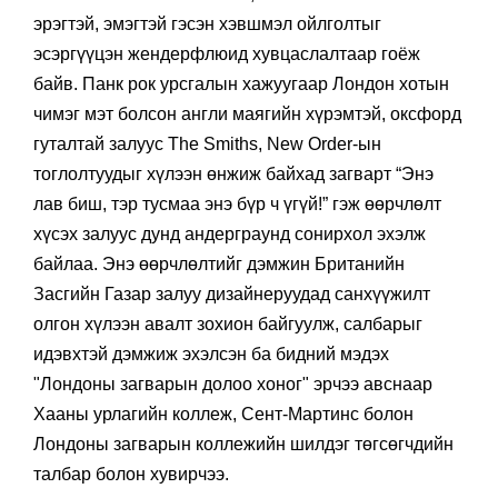
эрэгтэй, эмэгтэй гэсэн хэвшмэл ойлголтыг
эсэргүүцэн жендерфлюид хувцаслалтаар гоёж
байв. Панк рок урсгалын хажуугаар Лондон хотын
чимэг мэт болсон англи маягийн хүрэмтэй, оксфорд
гуталтай залуус The Smiths, New Order-ын
тоглолтуудыг хүлээн өнжиж байхад загварт “Энэ
лав биш, тэр тусмаа энэ бүр ч үгүй!” гэж өөрчлөлт
хүсэх залуус дунд андерграунд сонирхол эхэлж
байлаа. Энэ өөрчлөлтийг дэмжин Британийн
Засгийн Газар залуу дизайнеруудад санхүүжилт
олгон хүлээн авалт зохион байгуулж, салбарыг
идэвхтэй дэмжиж эхэлсэн ба бидний мэдэх
"Лондоны загварын долоо хоног" эрчээ авснаар
Хааны урлагийн коллеж, Сент-Мартинс болон
Лондоны загварын коллежийн шилдэг төгсөгчдийн
талбар болон хувирчээ.