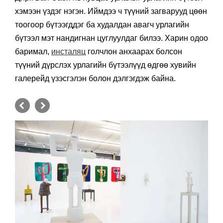
хэмээн үздэг нэгэн. Иймдээ ч түүний загварууд цөөн
тоогоор бүтээгддэг ба худалдан авагч урлагийн
бүтээл мэт нандигнан цуглуулдаг билээ. Харин одоо
баримал,
инсталяц
голчлон анхаарах болсон
түүний дүрслэх урлагийн бүтээлүүд өдгөө хувийн
галерейд үзэсгэлэн болон дэлгэгдэж байна.