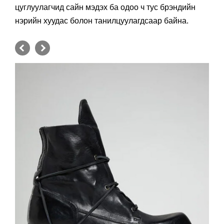
цуглуулагчид сайн мэдэх ба одоо ч тус брэндийн
нэрийн хуудас болон танилцуулагдсаар байна.