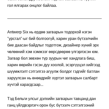
гол ялгарах онцлог байлаа.
Antwerp Six нь ердөө загварын тодорхой нэгэн
"урсгал"-ыг бий болгоогүй, харин уран бүтээлчийн
бие даасан байдлыг тодотгож, дизайнер хүний эрх
чөлөөний хэм хэмжээг өөрсдөөрөө үлгэрлэсэн юм.
Загвар бол зөвхөн түр зуурын чиг хандлага биш,
харин өөрийн гэсэн дуу хоолой, эсэргүүцэл хийгээд
шүүмжлэлт сэтгэлгээ агуулж болдог гэдгийг батлан
харуулсан нь өнөөдрийг хүртэл загварын салбарт
хүчтэй харагдсаар...
Тэд Бельги улсыг дэлхийн загварын тавцанд дан
ганц үйлдвэрлэгч орон бус бүтээлч сэтгэлгээний