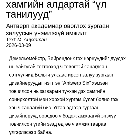
хамгийн алдартай “үл
танилууд”
Антверп академиар овоглох зургаан
залуусын үнэмлэхүй амжилт
Text:
М. Анухатан
2026-03-09
Демельемейстр, Бейрендонк гэх нэрнүүдийг дуудах
нь байтугай тогтооход ч төвөгтэй санагдсан
сэтгүүлчид Бельги улсаас ирсэн залуу зургаан
дизайнеруудыг нэгтгэн “Аntwerp Six” хэмээн
товчилсон нь загварын түүхэн дэх хамгийн
сонирхолтой мөн хорхой хүргэм бүлэг болно гэж
хэн ч санаагүй биз. Угтаа эдгээр зургаан
дизайнерууд өөрсдөө ч бодож амжаагүй энэхүү
товчилсон үгийн эзэд өдгөө ч амжилтаараа
үлгэрлэсээр байна.