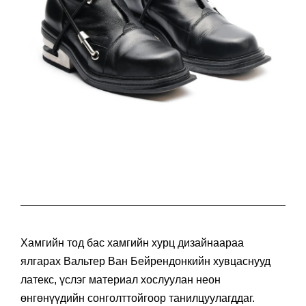
Хамгийн тод бас хамгийн хурц дизайнаараа
ялгарах Вальтер Ван Бейрендонкийн хувцаснууд
латекс, үслэг материал хослуулан неон
өнгөнүүдийн сонголттойгоор танилцуулагддаг.