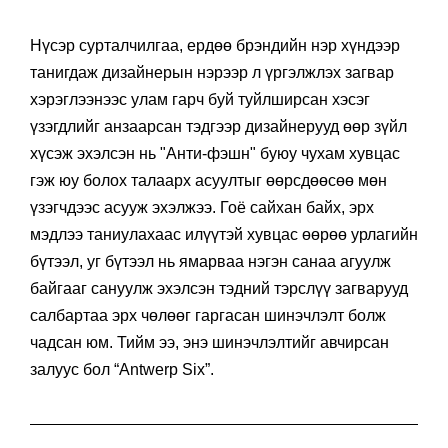
Нүсэр сурталчилгаа, ердөө брэндийн нэр хүндээр
танигдаж дизайнерын нэрээр л үргэлжлэх загвар
хэрэглээнээс улам гарч буй туйлширсан хэсэг
үзэгдлийг анзаарсан тэдгээр дизайнерууд өөр зүйл
хүсэж эхэлсэн нь "Анти-фэшн" буюу чухам хувцас
гэж юу болох талаарх асуултыг өөрсдөөсөө мөн
үзэгчдээс асууж эхэлжээ. Гоё сайхан байх, эрх
мэдлээ таниулахаас илүүтэй хувцас өөрөө урлагийн
бүтээл, уг бүтээл нь ямарваа нэгэн санаа агуулж
байгааг сануулж эхэлсэн тэдний тэрслүү загварууд
салбартаа эрх чөлөөг гаргасан шинэчлэлт болж
чадсан юм. Тийм ээ, энэ шинэчлэлтийг авчирсан
залуус бол “Antwerp Six”.