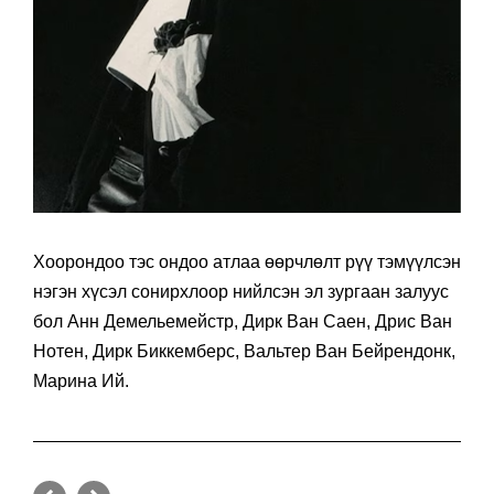
Хоорондоо тэс ондоо атлаа өөрчлөлт рүү тэмүүлсэн
нэгэн хүсэл сонирхлоор нийлсэн эл зургаан залуус
бол Анн Демельемейстр, Дирк Ван Саен, Дрис Ван
Нотен, Дирк Биккемберс, Вальтер Ван Бейрендонк,
Марина Ий.