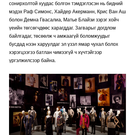
сонирхолтой хуудас болгон тэмдэглэсэн нь бидний
мэдэх Раф Симонс, Хайдер Акерманн, Крис Ван Аш
болон Демна Гвасалиа, Матье Блайзи зэрэг хойч
үеийн төгсөгчдөөс харагддаг. Загварыг догдлом
байлгадаг, төсөөлж ч амжаагүй боломжуудыг
бусдад нээн харуулдаг эл үзэл ямар чухал болох
хэрэгцээгээ батлан чимээгүй ч хүчтэйгээр
үргэлжилсээр байна.