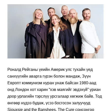
Роналд Рейганы үеийн Америк улс тухайн үед
санхүүгийн аварга гүрэн болон мандаж, Зүүн
Европт коммунизм нуран унаж байсан 1980-аад
онд Лондон хот харин “хэв маягийг эвдэхүй” уриан
доор урлагийн тэрслүү урсгалаар хөгжиж байв. Тод
өнгөөр нүдээ будаж, үсээ босгосон залуучууд
Siouxsie and the Banshees, The Cure сонсонгоо