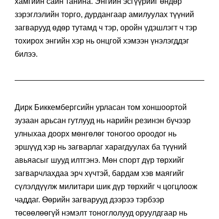
хамгийн сайн танина. Энгийн эсгүүрийг өндөр
зэрэглэлийн торго, дурдангаар амилуулах түүний
загварууд өдөр тутамд ч тэр, оройн үдэшлэгт ч тэр
тохирох энгийн хэр нь онцгой хэмээн үнэлэгддэг
билээ.
Дирк Биккембергсийн урласан том хоншоортой
зузаан арьсан гутлууд нь нарийн резинэн бүчээр
улныхаа доорх мөнгөлөг тоногоо ороодог нь
эршүүд хэр нь загварлаг харагдуулах ба түүний
авьяасыг шууд илтгэнэ. Мөн спорт дүр төрхийг
загварчлахдаа эрч хүчтэй, бардам хэв маягийг
сүлэлдүүлж милитари шик дүр төрхийг ч цогцлоож
чаддаг. Өөрийн загварууд дээрээ тэрбээр
төсөөлөөгүй нэмэлт тоноглолууд оруулдгаар нь