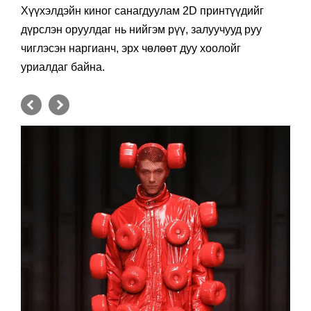
Хүүхэлдэйн киног санагдуулам 2D принтүүдийг
дүрслэн оруулдаг нь нийгэм рүү, залуучууд руу
чиглэсэн наргианч, эрх чөлөөт дуу хоолойг
уриалдаг байна.