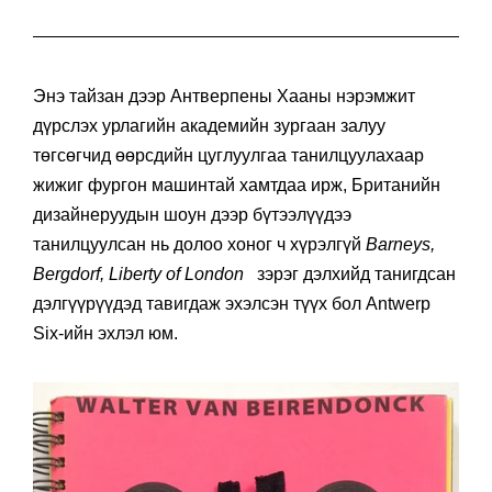
Энэ тайзан дээр Антверпены Хааны нэрэмжит
дүрслэх урлагийн академийн зургаан залуу
төгсөгчид өөрсдийн цуглуулгаа танилцуулахаар
жижиг фургон машинтай хамтдаа ирж, Британийн
дизайнеруудын шоун дээр бүтээлүүдээ
танилцуулсан нь долоо хоног ч хүрэлгүй
Barneys,
Bergdorf, Liberty of London
зэрэг дэлхийд танигдсан
дэлгүүрүүдэд тавигдаж эхэлсэн түүх бол Antwerp
Six-ийн эхлэл юм.