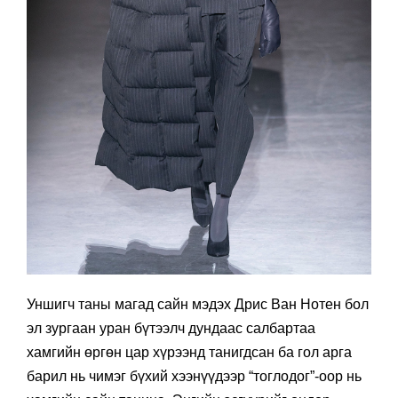
Уншигч таны магад сайн мэдэх Дрис Ван Нотен бол
эл зургаан уран бүтээлч дундаас салбартаа
хамгийн өргөн цар хүрээнд танигдсан ба гол арга
барил нь чимэг бүхий хээнүүдээр “тоглодог”-оор нь