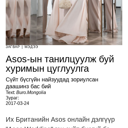
ЗАГВАР
|
МЭДЭЭ
Asos-ын танилцуулж буй
хуримын цуглуулга
Сүйт бүсгүйн найзуудад зориулсан
даашинз бас бий
Text:
Buro.Mongolia
Зураг:
2017-03-24
Их Британийн Asos онлайн дэлгүүр