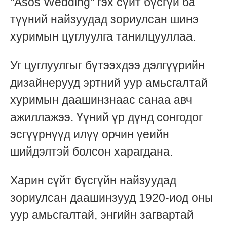
"Asos Wedding" гэх сүйт бүсгүй ба
түүний найзуудад зориулсан шинэ
хуримын цуглуулга танилцууллаа.
Уг цуглуулгыг бүтээхдээ дэлгүүрийн
дизайнерууд эртний уур амьсгалтай
хуримын даашинзнаас санаа авч
ажиллажээ. Үүний үр дүнд сонгодог
эсгүүрнүүд илүү орчин үеийн
шийдэлтэй болсон харагдана.
Харин сүйт бүсгүйн найзуудад
зориулсан даашинзууд 1920-иод оны
уур амьсгалтай, энгийн загвартай