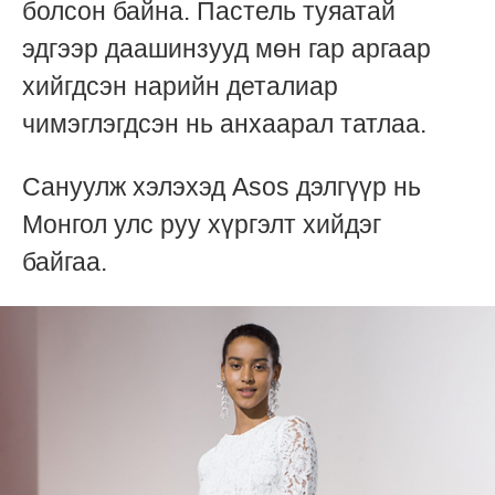
болсон байна. Пастель туяатай
эдгээр даашинзууд мөн гар аргаар
хийгдсэн нарийн деталиар
чимэглэгдсэн нь анхаарал татлаа.
Сануулж хэлэхэд Asos дэлгүүр нь
Монгол улс руу хүргэлт хийдэг
байгаа.