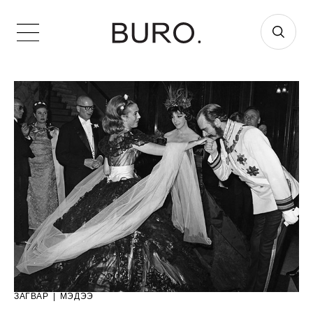
ЗАГВАР
|
МЭДЭЭ