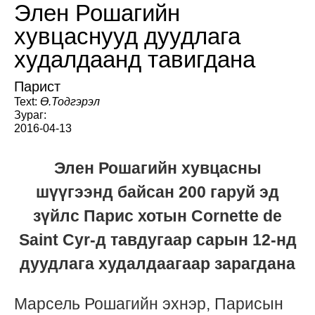
Элен Рошагийн
хувцаснууд дуудлага
худалдаанд тавигдана
Парист
Text:
Ө.Тодгэрэл
Зураг:
2016-04-13
Элен Рошагийн хувцасны
шүүгээнд байсан 200 гаруй эд
зүйлс Парис хотын Cornette de
Saint Cyr-д тавдугаар сарын 12-нд
дуудлага худалдаагаар зарагдана
Марсель Рошагийн эхнэр, Парисын