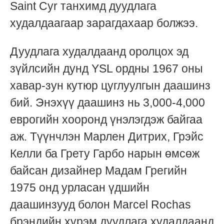
Saint Cyr танхимд дуудлага
худалдаагаар зарагдахаар болжээ.
Дуудлага худалдаанд оролцох эд
зүйлсийн дунд YSL ордны 1967 оны
хавар-зун кутюр цуглуулгын даашинз
бий. Энэхүү даашинз нь 3,000-4,000
еврогийн хооронд үнэлэгдэж байгаа
аж. Түүнчлэн Марлен Дитрих, Грэйс
Келли ба Грету Гарбо нарын өмсөж
байсан дизайнер Мадам Грегийн
1975 онд урласан үдшийн
даашинзууд болон Marcel Rochas
брэндийн хүрэм дуудлага худалдаанд