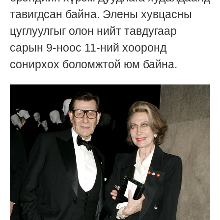
тавигдсан байна. Элены хувцасны
цуглуулгыг олон нийт тавдугаар
сарын 9-ноос 11-ний хооронд
сонирхох боломжтой юм байна.