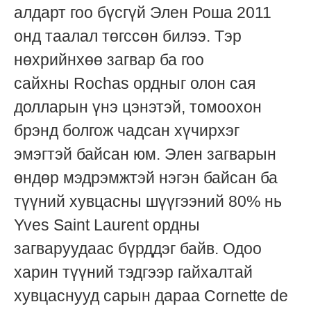
алдарт гоо бүсгүй Элен Роша 2011
онд таалал төгссөн билээ. Тэр
нөхрийнхөө загвар ба гоо
сайхны
Rochas
ордныг олон сая
долларын үнэ цэнэтэй, томоохон
брэнд болгож чадсан хүчирхэг
эмэгтэй байсан юм. Элен загварын
өндөр мэдрэмжтэй нэгэн байсан ба
түүний хувцасны шүүгээний 80% нь
Yves Saint Laurent ордны
загваруудаас бүрддэг байв. Одоо
харин түүний тэдгээр гайхалтай
хувцаснууд сарын дараа Cornette de