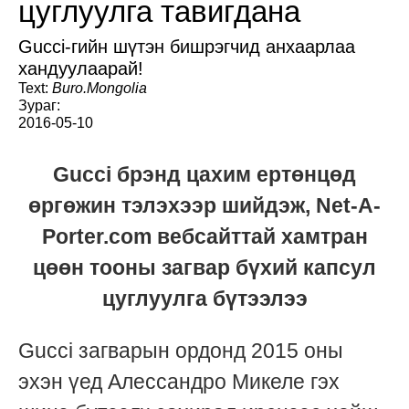
цуглуулга тавигдана
Gucci-гийн шүтэн бишрэгчид анхаарлаа
хандуулаарай!
Text:
Buro.Mongolia
Зураг:
2016-05-10
Gucci брэнд цахим ертөнцөд
өргөжин тэлэхээр шийдэж, Net-A-
Porter.com вебсайттай хамтран
цөөн тооны загвар бүхий капсул
цуглуулга бүтээлээ
Gucci загварын ордонд 2015 оны
эхэн үед Алессандро Микеле гэх