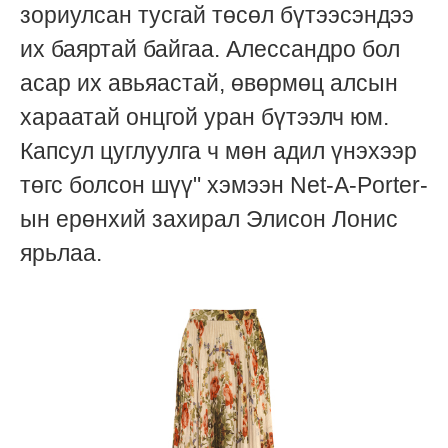
зориулсан тусгай төсөл бүтээсэндээ
их баяртай байгаа. Алессандро бол
асар их авьяастай, өвөрмөц алсын
хараатай онцгой уран бүтээлч юм.
Капсул цуглуулга ч мөн адил үнэхээр
төгс болсон шүү" хэмээн Net-A-Porter-
ын ерөнхий захирал Элисон Лонис
ярьлаа.