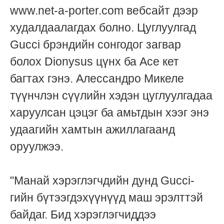
www.net-a-porter.com вебсайт дээр
худалдаалагдах болно. Цуглуулгад
Gucci брэндийн сонгодог загвар
болох Dionysus цүнх ба Ace кет
багтах гэнэ. Алессандро Микеле
түүнчлэн сүүлийн хэдэн цуглуулгадаа
харуулсан цэцэг ба амьтдын хээг энэ
удаагийн хамтын ажиллагаанд
оруулжээ.
"Манай хэрэглэгчдийн дунд Gucci-
гийн бүтээгдэхүүнүүд маш эрэлттэй
байдаг. Бид хэрэглэгчиддээ