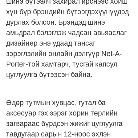
шинэ бүтээлч захирал ирснээс хойш
хүн бүр брэндийн бүтээгдэхүүнүүдэд
дурлах болсон. Брэндэд шинэ
амьдрал бэлэглэж чадсан авьяаслаг
дизайнер энэ удаад
тансаг
зэрэглэлийн
онлайн дэлгүүр
Net-A-
Porter-той хамтарч, тусгай капсул
цуглуулга бүтээсэн байна.
Өдөр тутмын хувцас, гутал ба
аксесуар гэх зэрэг хорин төрлийн
загвараас бүрдсэн жижиг цуглуулга
тавдугаар сарын 12-ноос эхлэн