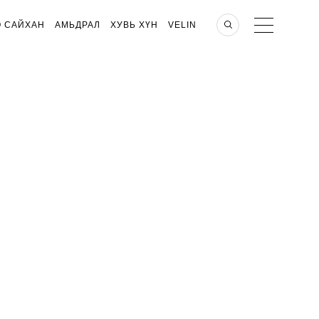
О САЙХАН
АМЬДРАЛ
ХУВЬ ХҮН
VELIN