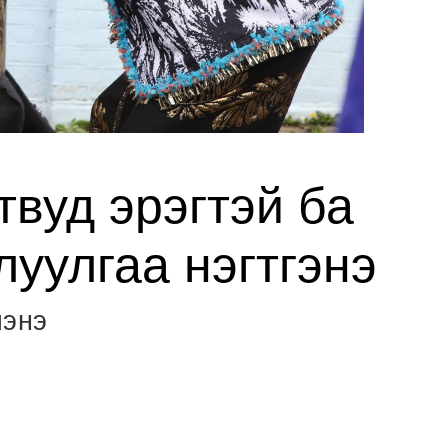
твуд эрэгтэй ба
луулгаа нэгтгэнэ
лэнэ