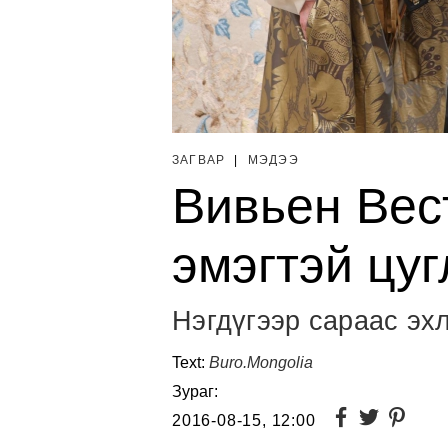
ЗАГВАР
|
МЭДЭЭ
Вивьен Вес
эмэгтэй цуг
Нэгдүгээр сараас эх
Text:
Buro.Mongolia
Зураг:
2016-08-15, 12:00