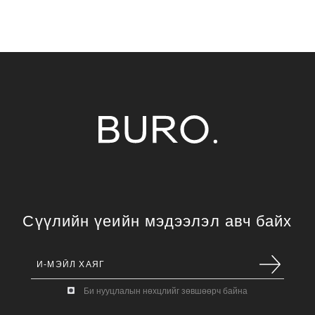
Сүүлийн үеийн мэдээлэл авч байх
Би нууцлалын нөхцлийг зөвшөөрч байна