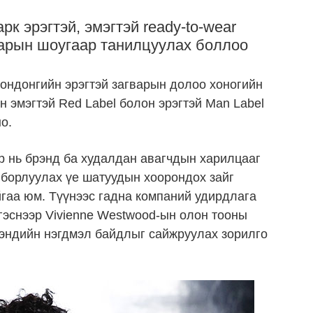
рк эрэгтэй, эмэгтэй ready-to-wear
варын шоугаар танилцуулах боллоо
Лондонгийн эрэгтэй загварын долоо хоногийн
н эмэгтэй Red Label болон эрэгтэй Man Label
о.
р нь брэнд ба худалдан авагчдын харилцааг
 борлуулах үе шатуудын хоорондох зайг
йгаа юм. Түүнээс гадна компаний удирдлага
тгэснээр Vivienne Westwood-ын олон тооны
рэндийн нэгдмэл байдлыг сайжруулах зорилго