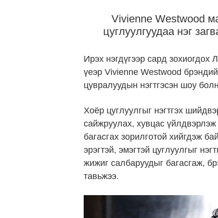
Vivienne Westwood ма
цуглуулгуудаа нэг заг
Ирэх нэгдүгээр сард зохиогдох 
үеэр Vivienne Westwood брэндий
цувралуудын нэгтгэсэн шоу болн
Хоёр цуглуулгыг нэгтгэх шийдвэ
сайжруулах, хувцас үйлдвэрлэж
багасгах зорилготой хийгдэж ба
эрэгтэй, эмэгтэй цуглуулгыг нэг
жижиг салбаруудыг багасгаж, б
тавьжээ.