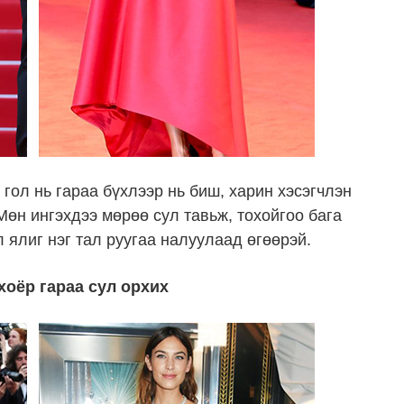
гол нь гараа бүхлээр нь биш, харин хэсэгчлэн
Мөн ингэхдээ мөрөө сул тавьж, тохойгоо бага
л ялиг нэг тал руугаа налуулаад өгөөрэй.
хоёр гараа сул орхих