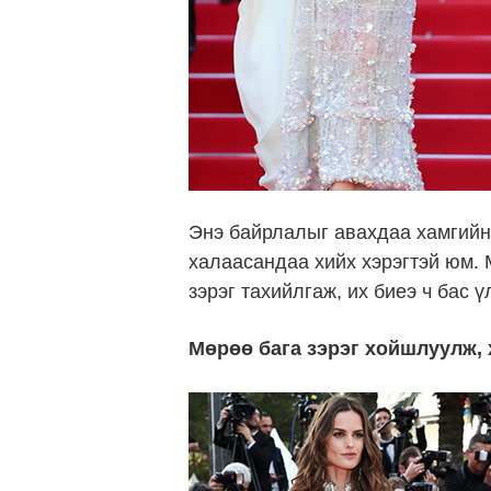
Энэ байрлалыг авахдаа хамгийн 
халаасандаа хийх хэрэгтэй юм. 
зэрэг тахийлгаж, их биеэ ч бас ү
Мөрөө бага зэрэг хойшлуулж, 