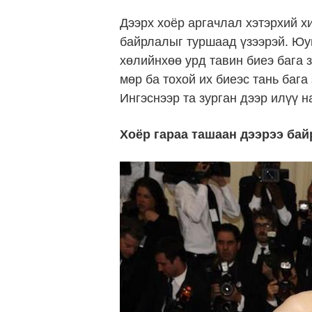
Дээрх хоёр аргачлал хэтэрхий х
байрлалыг туршаад үзээрэй. Юун
хөлийнхөө урд тавин биеэ бага 
мөр ба тохой их биеэс тань бага
Ингэснээр та зурган дээр илүү 
Хоёр гараа ташаан дээрээ бай