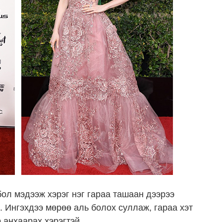
бол мэдээж хэрэг нэг гараа ташаан дээрээ
. Ингэхдээ мөрөө аль болох суллаж, гараа хэт
 анхаарах хэрэгтэй.