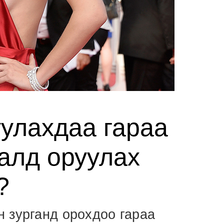
уулахдаа гараа
алд оруулах
?
 зурганд орохдоо гараа