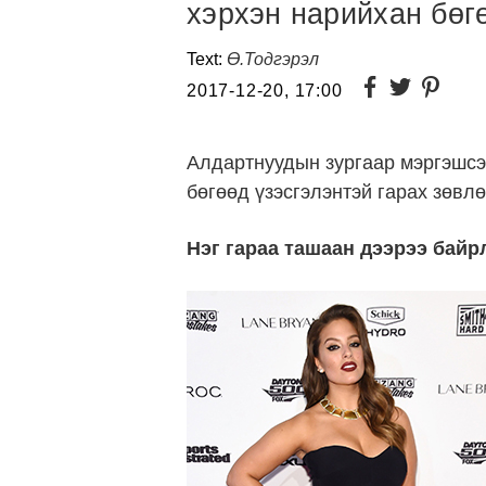
хэрхэн нарийхан бөгө
Text:
Ө.Тодгэрэл
2017-12-20, 17:00
Алдартнуудын зургаар мэргэшсэн
бөгөөд үзэсгэлэнтэй гарах зөвл
Нэг гараа ташаан дээрээ байр