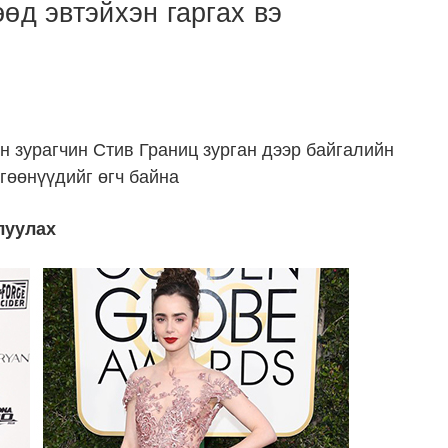
өд эвтэйхэн гаргах вэ
 зурагчин Стив Границ зурган дээр байгалийн
өгөөнүүдийг өгч байна
луулах