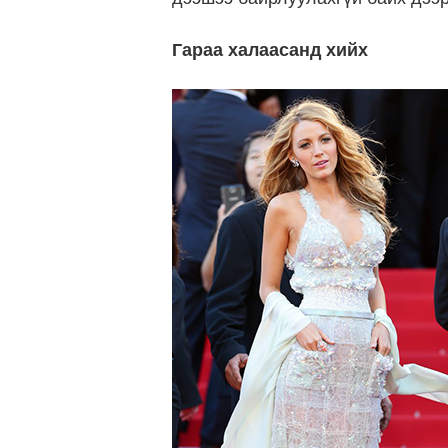
Гараа халаасанд хийх