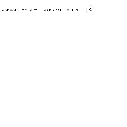
О САЙХАН
АМЬДРАЛ
ХУВЬ ХҮН
VELIN