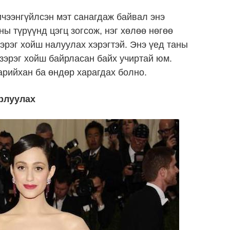
ичээнгүйлсэн мэт санагдаж байвал энэ
ы түрүүнд цэгц зогсож, нэг хөлөө нөгөө
зэрэг хойш налуулах хэрэгтэй. Энэ үед таны
 зэрэг хойш байрласан байх учиртай юм.
нарийхан ба өндөр харагдах болно.
рлуулах