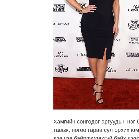
Хамгийн сонгодог аргуудын нэг 
тавьж, нөгөө гараа сул орхих юм
дээшээ байрлуулахгүй байх дээр