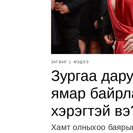
ЗАГВАР
|
МЭДЭЭ
Зургаа дар
ямар байрл
хэрэгтэй вэ
Хамт олныхоо баярын