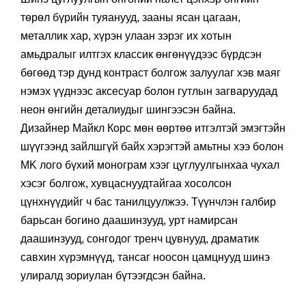
төрөл бүрийн туяанууд, зааны ясан цагаан,
металлик хар, хүрэн улаан зэрэг их хотын
амьдралыг илтгэх классик өнгөнүүдээс бүрдсэн
бөгөөд тэр дунд контраст болгож залуулаг хэв маяг
нэмэх үүднээс аксесуар болон гутлын загваруудад
неон өнгийн деталиудыг шингээсэн байна.
Дизайнер Майкл Корс мөн өөртөө итгэлтэй эмэгтэйн
шүүгээнд зайлшгүй байх хэрэгтэй амьтны хээ болон
MK лого бүхий монограм хээг цуглуулгынхаа чухал
хэсэг болгож, хувцаснуудтайгаа хосолсон
цүнхнүүдийг ч бас танилцуулжээ. Түүнчлэн галбир
барьсан богино даашинзууд, урт намирсан
даашинзууд, сонгодог тренч цувнууд, драматик
савхин хүрэмнүүд, тансаг ноосон цамцнууд шинэ
улиралд зориулан бүтээгдсэн байна.