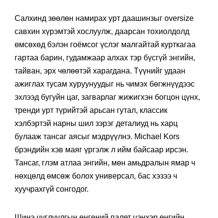
Салхинд зөөлөн намирах урт даашинзыг oversize
савхин хүрэмтэй хослуулж, даарсан тохиолдолд
өмсөхөд бэлэн гоёмсог үслэг малгайтай курткагаа
гартаа барин, гудамжаар алхах тэр бүсгүй энгийн,
тайван, эрх чөлөөтэй харагдана. Түүнийг удаан
ажиглах тусам хуруунуудыг нь чимэх бөгжнүүдээс
эхлээд бугуйн цаг, загварлаг жижигхэн богцон цүнх,
тренди урт түрийтэй арьсан гутал, классик
хэлбэртэй нарны шил зэрэг деталиуд нь харц
булааж тансаг аясыг мэдрүүлнэ. Michael Kors
брэндийн хэв маяг үргэлж л ийм байсаар ирсэн.
Тансаг, глэм атлаа энгийн, мөн амьдралын ямар ч
нөхцөлд өмсөж болох универсал, бас хэзээ ч
хуучрахгүй сонгодог.
Шинэ цуглуулгын өнгөний палет цэнхэр өнгийн