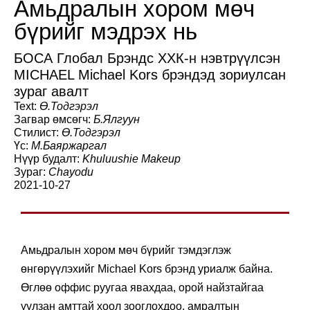
Амьдралын хором мөч
бүрийг мэдрэх нь
БОСА Глобал Брэндс ХХК-н нэвтрүүлсэн
MICHAEL Michael Kors брэндэд зориулсан
зураг авалт
Text:
Ө.Тодгэрэл
Загвар өмсөгч:
Б.Ялгуун
Стилист:
Ө.Тодгэрэл
Үс:
М.Баяржаргал
Нүүр будалт:
Khuluushie Makeup
Зураг:
Chayodu
2021-10-27
Амьдралын хором мөч бүрийг тэмдэглэж
өнгөрүүлэхийг Michael Kors брэнд уриалж байна.
Өглөө оффис руугаа явахдаа, орой найзтайгаа
уулзан амттай хоол зооглохдоо, амралтын