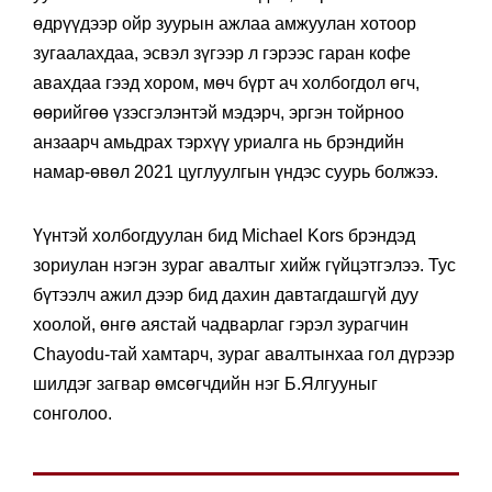
өдрүүдээр ойр зуурын ажлаа амжуулан хотоор
зугаалахдаа, эсвэл зүгээр л гэрээс гаран кофе
авахдаа гээд хором, мөч бүрт ач холбогдол өгч,
өөрийгөө үзэсгэлэнтэй мэдэрч, эргэн тойрноо
анзаарч амьдрах тэрхүү уриалга нь брэндийн
намар-өвөл 2021 цуглуулгын үндэс суурь болжээ.
Үүнтэй холбогдуулан бид Michael Kors брэндэд
зориулан нэгэн зураг авалтыг хийж гүйцэтгэлээ. Тус
бүтээлч ажил дээр бид дахин давтагдашгүй дуу
хоолой, өнгө аястай чадварлаг гэрэл зурагчин
Chayodu-тай хамтарч, зураг авалтынхаа гол дүрээр
шилдэг загвар өмсөгчдийн нэг Б.Ялгууныг
сонголоо.