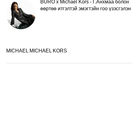
BURO x Michael Kors - Г.Анхмаа болон
өөртөө итгэлтэй эмэгтэйн гоо үзэсгэлэн
MICHAEL MICHAEL KORS