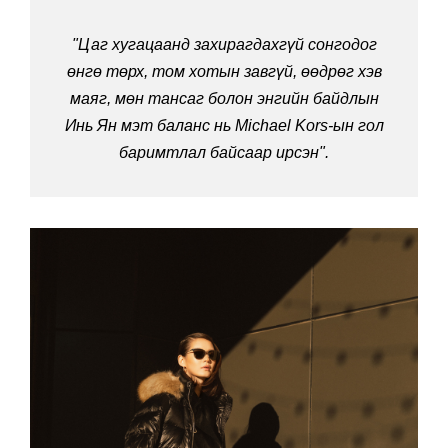
"Цаг хугацаанд захирагдахгүй сонгодог
өнгө төрх, том хотын завгүй, өөдрөг хэв
маяг, мөн тансаг болон энгийн байдлын
Инь Ян мэт баланс нь Michael Kors-ын гол
баримтлал байсаар ирсэн".