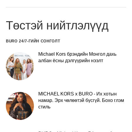
Төстэй нийтлэлүүд
BURO 24/7-ГИЙН СОНГОЛТ
Michael Kors брэндийн Монгол дахь
албан ёсны дэлгүүрийн нээлт
MICHAEL KORS x BURO - Их хотын
намар. Эрх чөлөөтэй бүсгүй. Бохо глэм
стиль