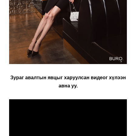
Зураг авалтын явцыг харуулсан видеог хүлээн
авна уу.