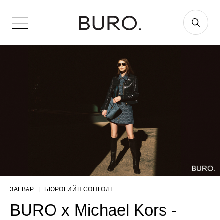
ЗАГВАР
|
БЮРОГИЙН СОНГОЛТ
BURO x Michael Kors -