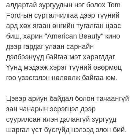
алдартай зургуудын нэг болох Tom
Ford-ын сурталчилгаа дээр түүний
ард хөх ягаан өнгийн тугалган цаас
биш, харин "American Beauty" кино
дээр гардаг улаан сарнайн
дэлбээнүүд байгаа мэт харагддаг.
Үүнд мэдээж хэрэг түүний өвөрмөц
гоо үзэсгэлэн нөлөөлж байгаа юм.
Цэвэр ариун байдал болон тачаангүй
зан чанарын эсрэгцэл дээр
суурилсан илэн далангүй зургууд
шаргал үст бүсгүйд нэлээд олон бий.