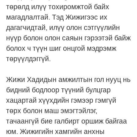
төрөлд илүү тохиромжтой байх
магадлалтай. Тэд Жижигээс их
дагагчидтай, илүү олон сэтгүүлийн
нүүр болон олон саяын гэрээтэй байж
болох ч түүн шиг онцгой мэдрэмж
төрүүлдэггүй.
Жижи Хадидын амжилтын гол нууц нь
бидний бодлоор түүний булцгар
хацартай хүүхдийн гэмээр гэмгүй
төрх болон маш эмэгтэйлэг,
тачаангүй бие галбирт оршиж байгаа
юм. Жижигийн хамгийн анхны