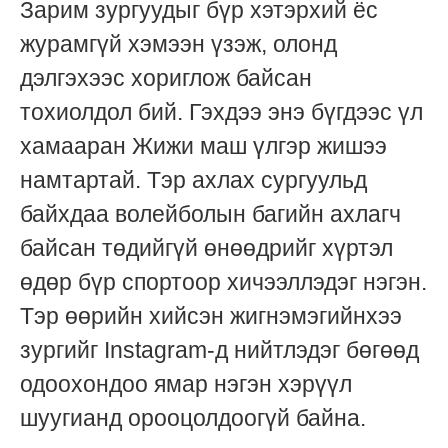
Зарим зургуудыг бүр хэтэрхий ёс
журамгүй хэмээн үзэж, олонд
дэлгэхээс хориглож байсан
тохиолдол бий. Гэхдээ энэ бүгдээс үл
хамааран Жижи маш үлгэр жишээ
намтартай. Тэр ахлах сургуульд
байхдаа волейболын багийн ахлагч
байсан төдийгүй өнөөдрийг хүртэл
өдөр бүр спортоор хичээллэдэг нэгэн.
Тэр өөрийн хийсэн жигнэмэгийнхээ
зургийг Instagram-д нийтлэдэг бөгөөд
одоохондоо ямар нэгэн хэрүүл
шуугианд орооцолдоогүй байна.