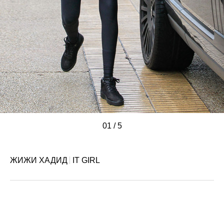
01
/
/
/
/
/
5
ЖИЖИ ХАДИД
IT GIRL