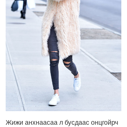
Жижи анхнаасаа л бусдаас онцгойрч