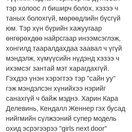
тэр холоос л биширч болох, хэзээ ч
таных болохгүй, мөрөөдлийн бүсгүй
юм. Тэр хүн бүрийн хажуугаар
өнгөрөхдөө найрсгаар инээмсэглэж,
хонгилд тааралдахдаа заавал ч үгүй
мэндэлж, хүмүүсийн нүдэнд хэзээ ч
ихэмсэг зантай мэт харагдахгүй.
Гэхдээ үнэн хэрэгтээ тэр "сайн уу"
гэж мэндэлсэн хүнийхээ нэрийг
санахгүй ч байж мэднэ. Харин Кара
Делевинь, Кендалл Женнер гэх бусад
нийгмийн сүлжээний супер модель
охид эсрэгээрээ "girls next door"