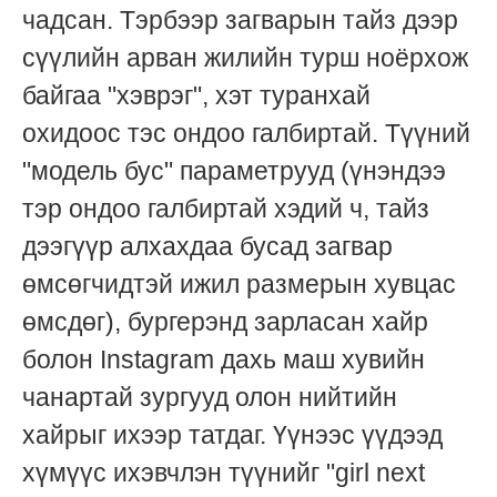
чадсан. Тэрбээр загварын тайз дээр
сүүлийн арван жилийн турш ноёрхож
байгаа "хэврэг", хэт туранхай
охидоос тэс ондоо галбиртай. Түүний
"модель бус" параметрууд (үнэндээ
тэр ондоо галбиртай хэдий ч, тайз
дээгүүр алхахдаа бусад загвар
өмсөгчидтэй ижил размерын хувцас
өмсдөг), бургерэнд зарласан хайр
болон Instagram дахь маш хувийн
чанартай зургууд олон нийтийн
хайрыг ихээр татдаг. Үүнээс үүдээд
хүмүүс ихэвчлэн түүнийг "girl next