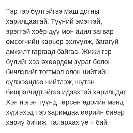
Тэр гэр бүлтэйгээ маш дотны
харилцаатай. Түүний эмэгтэй,
эрэгтэй хоёр дүү мөн адил загвар
өмсөгчийн карьер эхлүүлж, багагүй
амжилт гаргаад байгаа. Жижи гэр
бүлийнхээ өхөөрдөм зураг болон
бичлэгийг тогтмол олон нийтийн
сүлжээндээ нийтлэж, шүтэн
бишрэгчидтэйгээ идэвхтэй харилцдаг.
Хэн нэгэн түүнд төрсөн өдрийн мэнд
хүргэхэд тэр заримдаа өөрийн биеэр
хариу бичиж, талархах үе ч бий.