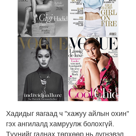
Хадидыг яагаад ч "хажуу айлын охин"
гэх ангилалд хамруулж болохгүй.
Түүнийг гаднах төрхөөр нь дүгнэвэл