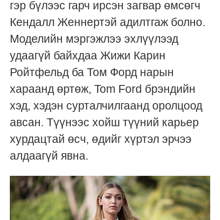
гэр бүлээс гарч ирсэн загвар өмсөгч
Кендалл Женнертэй адилтгаж болно.
Моделийн мэргэжлээ эхлүүлээд
удаагүй байхдаа Жижи Карин
Ройтфельд ба Том Форд нарын
хараанд өртөж, Tom Ford брэндийн
хэд, хэдэн сурталчилгаанд оролцоод
авсан. Түүнээс хойш түүний карьер
хурдацтай өсч, өдийг хүртэл эрчээ
алдаагүй явна.