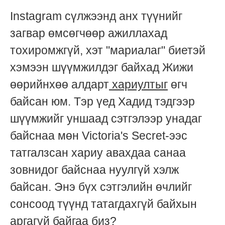
Instagram сүлжээнд анх түүнийг
загвар өмсөгчөөр ажиллахад
тохиромжгүй, хэт "мариалаг" биетэй
хэмээн шүүмжилдэг байхад Жижи
өөрийнхөө алдарт
хариултыг
өгч
байсан юм. Тэр үед Хадид тэдгээр
шүүмжийг уншаад сэтгэлээр унадаг
байснаа мөн Victoria's Secret-ээс
татгалзсан хариу авахдаа санаа
зовнидог байснаа нуулгүй хэлж
байсан. Энэ бүх сэтгэлийн өчлийг
сонсоод түүнд татагдахгүй байхын
аргагүй байгаа биз?