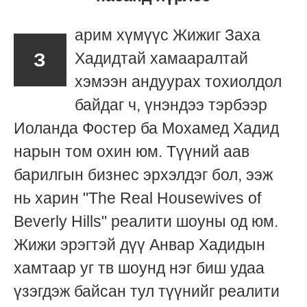
арим хүмүүс Жижиг Заха
З
Хадидтай хамааралтай
хэмээн андуурах тохиолдол
байдаг ч, үнэндээ тэрбээр
Иоланда Фостер ба Мохамед Хадид
нарын том охин юм. Түүний аав
барилгын бизнес эрхэлдэг бол, ээж
нь харин "The Real Housewives of
Beverly Hills" реалити шоуны од юм.
Жижи эрэгтэй дүү Анвар Хадидын
хамтаар уг тв шоунд нэг биш удаа
үзэгдэж байсан тул түүнийг реалити