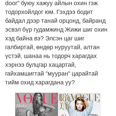
door" буюу хажуу айлын охин гэж
тодорхойлдог юм. Гэхдээ бодит
байдал дээр танай орцонд, байранд
эсвэл бүр гудамжинд Жижи шиг охин
хэд байна вэ? Элсэн цаг шиг
галбиртай, өндөр нуруутай, алтан
үстэй, шанаа нь тодорч харагдах
хэрнээ булцгар хацартай,
гайхамшигтай "мууран" царайтай
тийм охид харагдана уу?