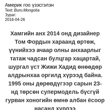
Америк гоо үзэсгэлэн
Text:
Buro.Mongolia
Зураг:
2016-04-26
Хамгийн анх 2014 онд дизайнер
Том Фордын хараанд өртөж,
үүнийхээ ачаар олны анхаарлыг
татаж чадсан булцгар хацартай,
шургал үст Жижи Хадид өнөөдөр
алдрынхаа оргилд хүрээд байна.
1995 оны дөрөвдүгээр сарын 23-
нд төрсөн супермодель бүсгүй
гурван хоногийн өмнө албан ёсоор
насанд хүрлээ