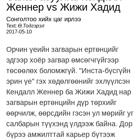
Женнер vs Жижи Хадид
Сонголтоо хийх цаг ирлээ
Text:
Ө.Тодгэрэл
2017-05-10
Орчин үеийн загварын ертөнцийг
эдгээр хоёр загвар өмсөгчгүйгээр
төсөөлөх боломжгүй. "Инста-бүсгүйн
эрин үе" гэх хөдөлгөөнийг эхлүүлсэн
Кендалл Женнер ба Жижи Хадид нар
загварын ертөнцийн дүр төрхийг
өөрчилж, өөрсдийн гэсэн ул мөрийг уг
салбарын түүхэнд үлдээж байна. Дор
бүрээ амжилттай карьер бүтээж