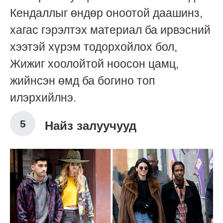
Кендаллыг өндөр оноотой даашинз,
хагас гэрэлтэх материал ба ирвэсний
хээтэй хүрэм тодорхойлох бол,
Жижиг хоолойтой ноосон цамц,
жийнсэн өмд ба богино топ
илэрхийлнэ.
Найз залуучууд