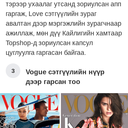
тэрээр ухаалаг утсанд зориулсан апп
гаргаж, Love сэтгүүлийн зураг
авалтан дээр мэргэжлийн зурагчнаар
ажиллаж, мөн дүү Кайлигийн хамтаар
Topshop-д зориулсан капсул
цуглуулга гаргасан байгаа.
Vogue сэтгүүлийн нүүр
дээр гарсан тоо