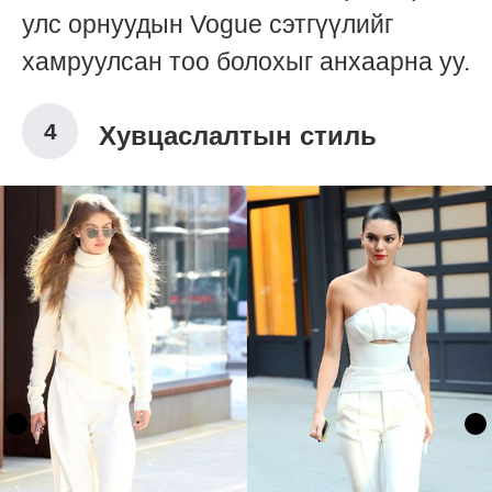
улс орнуудын Vogue сэтгүүлийг
хамруулсан тоо болохыг анхаарна уу.
Хувцаслалтын стиль