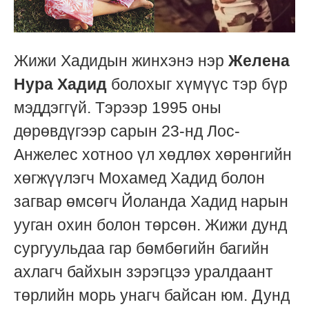
Жижи Хадидын жинхэнэ нэр
Желена
Нура Хадид
болохыг хүмүүс тэр бүр
мэддэггүй. Тэрээр 1995 оны
дөрөвдүгээр сарын 23-нд Лос-
Анжелес хотноо үл хөдлөх хөрөнгийн
хөгжүүлэгч Мохамед Хадид болон
загвар өмсөгч Йоланда Хадид нарын
ууган охин болон төрсөн. Жижи дунд
сургуульдаа гар бөмбөгийн багийн
ахлагч байхын зэрэгцээ уралдаант
төрлийн морь унагч байсан юм. Дунд