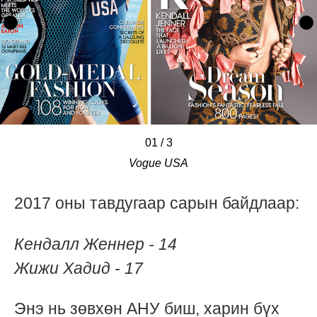
01
/
/
/
3
Vogue USA
2017 оны тавдугаар сарын байдлаар:
Кендалл Женнер - 14
Жижи Хадид - 17
Энэ нь зөвхөн АНУ биш, харин бүх