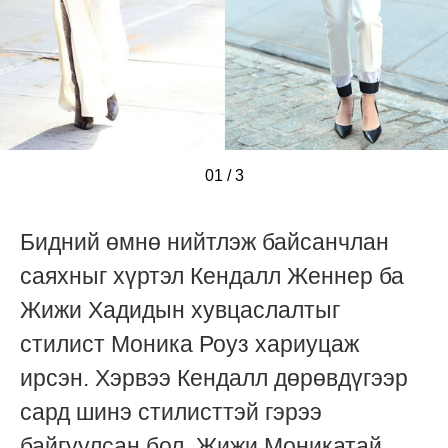
01
/
/
/
3
Бидний өмнө нийтлэж байсанчлан
саяхныг хүртэл Кендалл Женнер ба
Жижи Хадидын хувцаслалтыг
стилист Моника Роуз хариуцаж
ирсэн. Хэрвээ Кендалл дөрөвдүгээр
сард шинэ стилисттэй гэрээ
байгуулсан бол, Жижи Моникатай