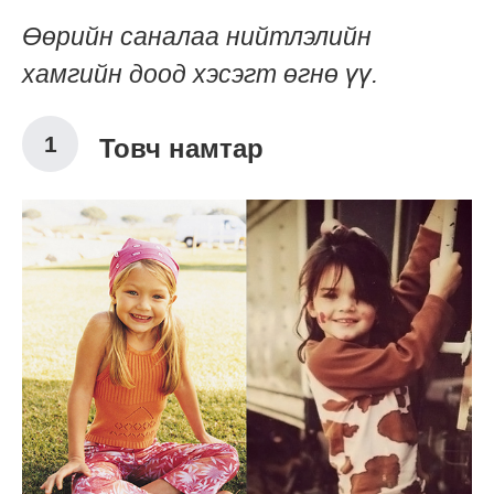
Өөрийн саналаа нийтлэлийн
хамгийн доод хэсэгт өгнө үү.
Товч намтар