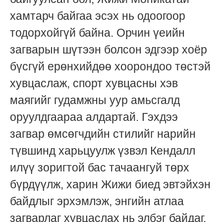
хамтарч байгаа эсэх нь одоогоор
тодорхойгүй байна. Орчин үеийн
загварын шүтээн болсон эдгээр хоёр
бүсгүй ерөнхийдөө хоорондоо төстэй
хувцаслаж, спорт хувцасны хэв
маягийг гудамжны уур амьсгалд
оруулдгаараа алдартай. Гэхдээ
загвар өмсөгчдийн стилийг нарийн
түвшинд харьцуулж үзвэл Кендалл
илүү зоригтой бас тачаангуй төрх
бүрдүүлж, харин Жижи биед эвтэйхэн
байдлыг эрхэмлэж, энгийн атлаа
загварлаг хувцаслах нь элбэг байдаг.