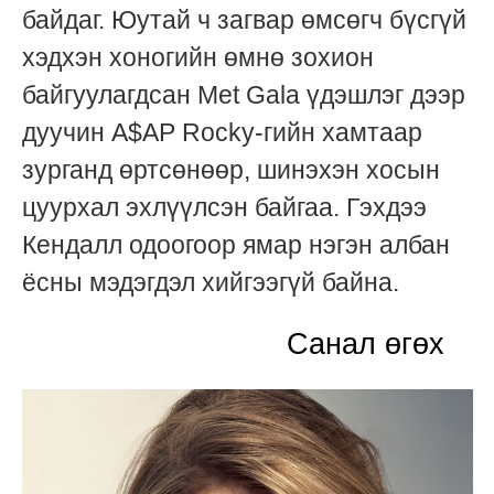
байдаг. Юутай ч загвар өмсөгч бүсгүй
хэдхэн хоногийн өмнө зохион
байгуулагдсан Met Gala үдэшлэг дээр
дуучин A$AP Rocky-гийн хамтаар
зурганд өртсөнөөр, шинэхэн хосын
цуурхал эхлүүлсэн байгаа. Гэхдээ
Кендалл одоогоор ямар нэгэн албан
ёсны мэдэгдэл хийгээгүй байна.
Санал өгөх