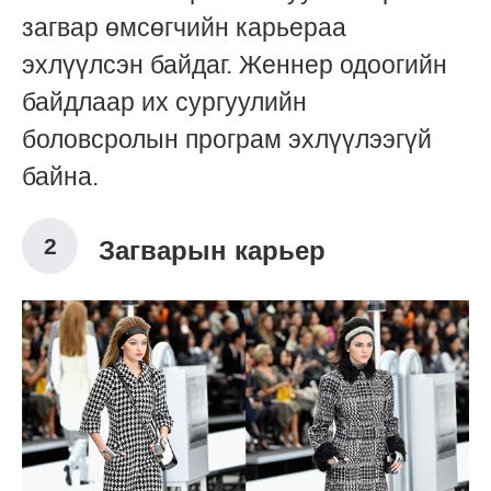
загвар өмсөгчийн карьераа
эхлүүлсэн байдаг. Женнер одоогийн
байдлаар их сургуулийн
боловсролын програм эхлүүлээгүй
байна.
Загварын карьер