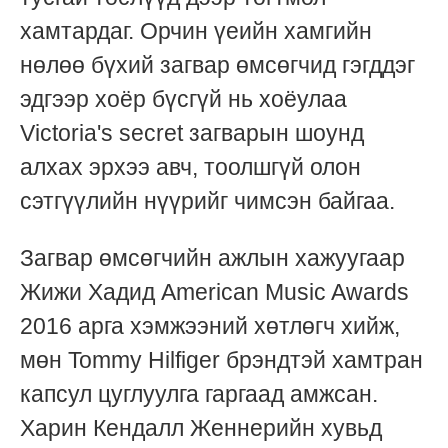
хамтардаг. Орчин үеийн хамгийн
нөлөө бүхий загвар өмсөгчид гэгддэг
эдгээр хоёр бүсгүй нь хоёулаа
Victoria's secret загварын шоунд
алхах эрхээ авч, тоолшгүй олон
сэтгүүлийн нүүрийг чимсэн байгаа.
Загвар өмсөгчийн ажлын хажуугаар
Жижи Хадид American Music Awards
2016 арга хэмжээний хөтлөгч хийж,
мөн Tommy Hilfiger брэндтэй хамтран
капсул цуглуулга гаргаад амжсан.
Харин Кендалл Женнерийн хувьд