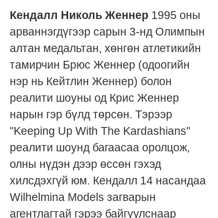
Кендалл Николь Женнер
1995 оны
арваннэгдүгээр сарын 3-нд Олимпын
алтан медальтан, хөнгөн атлетикийн
тамирчин Брюс Женнер (одоогийн
нэр нь Кейтлин Женнер) болон
реалити шоуны од Крис Женнер
нарын гэр бүлд төрсөн. Тэрээр
"Keeping Up With The Kardashians"
реалити шоунд багаасаа оролцож,
олны нүдэн дээр өссөн гэхэд
хилсдэхгүй юм. Кендалл 14 насандаа
Wilhelmina Models загварын
агентлагтай гэрээ байгуулснаар