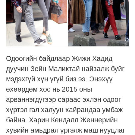
Одоогийн байдлаар Жижи Хадид
дуучин Зейн Маликтай найзалж буйг
мэдэхгүй хүн үгүй биз ээ. Энэхүү
өхөөрдөм хос нь 2015 оны
арваннэгдүгээр сараас эхлэн одоог
хүртэл гал халуун хайрандаа умбаж
байна. Харин Кендалл Женнерийн
хувийн амьдрал үргэлж маш нууцлаг