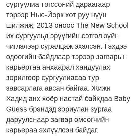
сургуулиа төгссөний дараагаар
тэрээр Нью-Йорк хот руу нүүн
шилжиж, 2013 оноос The New School
их сургуульд эрүүгийн сэтгэл зүйн
чиглэлээр суралцаж эхэлсэн. Гэхдээ
одоогийн байдлаар тэрээр загварын
карьертаа анхаарал хандуулах
зорилгоор сургуулиасаа тур
завсарлага авсан байгаа. Жижи
Хадид анх хоёр настай байхдаа Baby
Guess брэндэд зориулан зургаа
даруулснаар загвар өмсөгчийн
карьераа эхлүүлсэн байдаг.