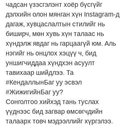
чадсан үзэсгэлэнт хоёр бүсгүйг
дэлхийн олон мянган хүн Instagram-д
дагаж, хувцаслалтын стилийг нь
биширч, мөн хувь хүн талаас нь
хүндэлж явдаг нь гарцаагүй юм. Аль
нэгийг нь онцлох хэцүү ч, бид
уншигчиддаа хүндхэн асуулт
тавихаар шийдлээ. Та
#КендаллынБаг уу эсвэл
#ЖижигийнБаг уу?
Сонголтоо хийхэд тань туслах
үүднээс бид загвар өмсөгчдийн
талаарх товч мэдээллийг хүргэлээ.