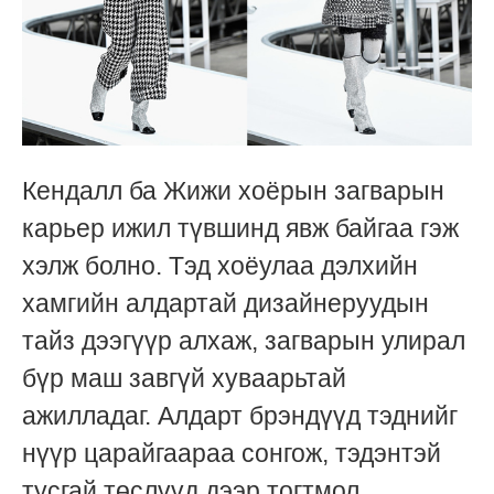
Кендалл ба Жижи хоёрын загварын
карьер ижил түвшинд явж байгаа гэж
хэлж болно. Тэд хоёулаа дэлхийн
хамгийн алдартай дизайнеруудын
тайз дээгүүр алхаж, загварын улирал
бүр маш завгүй хуваарьтай
ажилладаг. Алдарт брэндүүд тэднийг
нүүр царайгаараа сонгож, тэдэнтэй
тусгай төслүүд дээр тогтмол