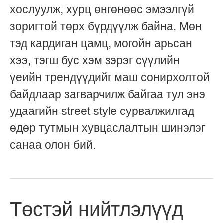
хослуулж, хурц өнгөнөөс эмээлгүй
зоригтой төрх бүрдүүлж байна. Мөн
тэд кардиган цамц, могойн арьсан
хээ, тэгш бус хэм зэрэг сүүлийн
үеийн трендүүдийг маш сонирхолтой
байдлаар загварчилж байгаа тул энэ
удаагийн street style сурвалжилгад
өдөр тутмын хувцаслалтын шинэлэг
санаа олон бий.
Төстэй нийтлэлүүд