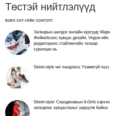
Төстэй нийтлэлүүд
BURO 24/7-ГИЙН СОНГОЛТ
Загварын шилдэг онлайн курсууд: Марк
Жейкобсоос хувцас дизайн, Vogue-ийн
редактороос стайлингийн талаар
суралцах нь
Street style чиг хандлага: Үзэмжгүй пүүз
Street style: Скандинавын It-Girls хэрхэн
загварлаг хувцаслахыг харуулж байна