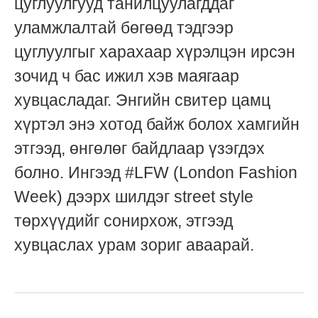
цуглуулгууд танилцуулагддаг
уламжлалтай бөгөөд тэдгээр
цуглуулгыг харахаар хүрэлцэн ирсэн
зочид ч бас ижил хэв маягаар
хувцасладаг. Энгийн свитер цамц
хүртэл энэ хотод байж болох хамгийн
этгээд, өнгөлөг байдлаар үзэгдэх
болно. Ингээд #LFW (London Fashion
Week) дээрх шилдэг street style
төрхүүдийг сонирхож, этгээд
хувцаслах урам зориг аваарай.