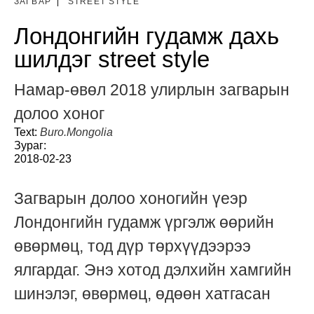
ЗАГВАР
|
STREET STYLE
Лондонгийн гудамж дахь
шилдэг street style
Намар-өвөл 2018 улирлын загварын
долоо хоног
Text:
Buro.Mongolia
Зураг:
2018-02-23
Загварын долоо хоногийн үеэр
Лондонгийн гудамж үргэлж өөрийн
өвөрмөц, тод дүр төрхүүдээрээ
ялгардаг. Энэ хотод дэлхийн хамгийн
шинэлэг, өвөрмөц, өдөөн хатгасан