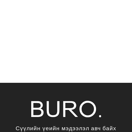
Сүүлийн үеийн мэдээлэл авч байх