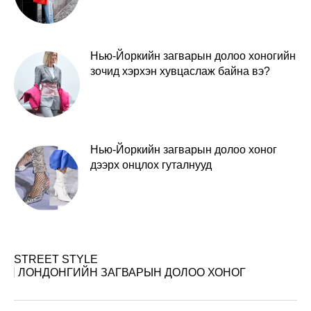
Нью-Йоркийн загварын долоо хоногийн
зочид хэрхэн хувцаслаж байна вэ?
Нью-Йоркийн загварын долоо хоног
дээрх онцлох гуталнууд
STREET STYLE
ЛОНДОНГИЙН ЗАГВАРЫН ДОЛОО ХОНОГ