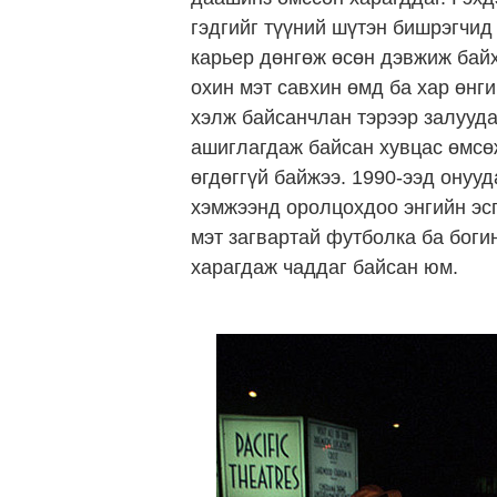
гэдгийг түүний шүтэн бишрэгчид
карьер дөнгөж өсөн дэвжиж байх
охин мэт савхин өмд ба хар өнг
хэлж байсанчлан тэрээр залууда
ашиглагдаж байсан хувцас өмсөж
өгдөггүй байжээ. 1990-ээд онуу
хэмжээнд оролцохдоо энгийн эсг
мэт загвартай футболка ба боги
харагдаж чаддаг байсан юм.