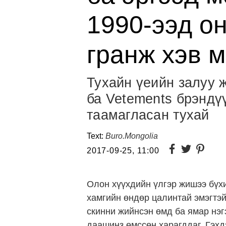
1990-ээд о
гранж хэв м
Тухайн үеийн залуу 
ба Vetements брэндү
таамагласан тухай
Text:
Buro.Mongolia
2017-09-25, 11:00
Олон хүүхдийн үлгэр жишээ бүхи
хамгийн өндөр цалинтай эмэгтэ
скинни жийнсэн өмд ба ямар нэг
даашинз өмссөн харагддаг. Гэхд