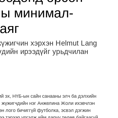
ны минимал-
аяг
жүжигчин хэрхэн Helmut Lang
үдийн ирээдүйг урьдчилан
й эх, НҮБ-ын сайн санааны элч ба дэлхийн
й жүжигчдийн нэг Анжелина Жоли ихэвчлэн
эн лого бичиггүй футболка, эсвэл дэгжин
ээ тэрээр үргэлж ийм даруу төлөв байгаагүй