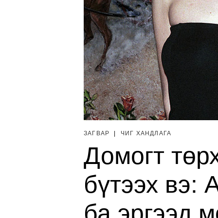
ЗАГВАР
|
ЧИГ ХАНДЛАГА
Домогт төр
бүтээх вэ:
ба эргээд 