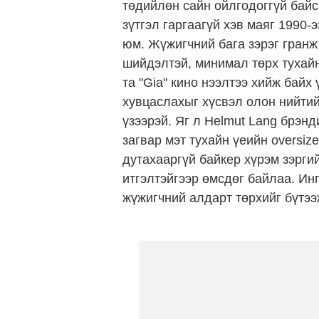
төдийлөн сайн ойлгодоггүй байса
зүтгэл гаргаагүй хэв маяг 1990-
юм. Жүжигчний бага зэрэг гранж 
шийдэлтэй, минимал төрх тухайн
та "Gia" кино нээлтээ хийж байх
хувцаслахыг хүсвэл олон нийти
үзээрэй. Яг л Helmut Lang брэн
загвар мэт тухайн үеийн oversiz
дутахааргүй байкер хүрэм зэрги
итгэлтэйгээр өмсдөг байлаа. Ин
жүжигчний алдарт төрхийг бүтээ