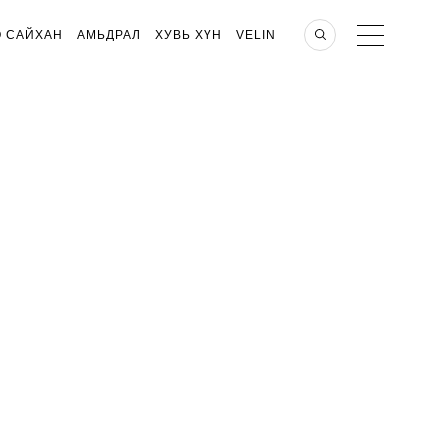
О САЙХАН
АМЬДРАЛ
ХУВЬ ХҮН
VELIN