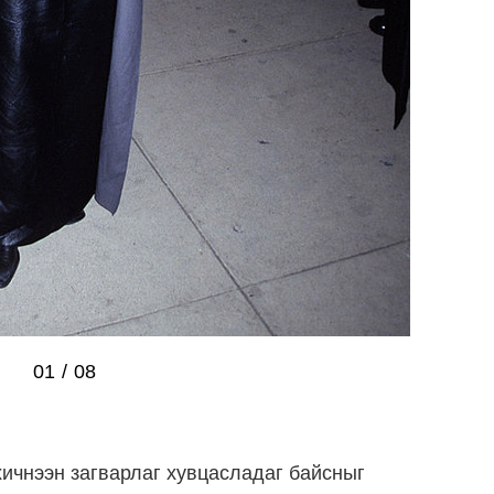
01
/
08
ичнээн загварлаг хувцасладаг байсныг