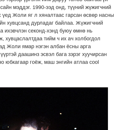
 сайн мэддэг. 1990-ээд онд, түүний жүжигчний
 үед Жоли яг л хяналтаас гарсан өсвөр насны
ийн хувцсанд дурладаг байлаа. Жүжигчний
а ихэвчлэн секонд-хэнд буюу өмнө нь
, хувцаслалтдаа тийм ч их ач холбогдол
дад Жоли ямар нэгэн албан ёсны арга
үүртэй даашинз эсвэл бага зэрэг хуучирсан
но юбкагаар гоёж, маш энгийн атлаа cool