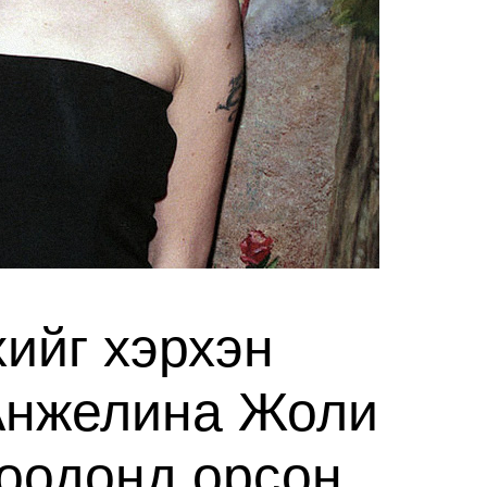
хийг хэрхэн
 Анжелина Жоли
моодонд орсон