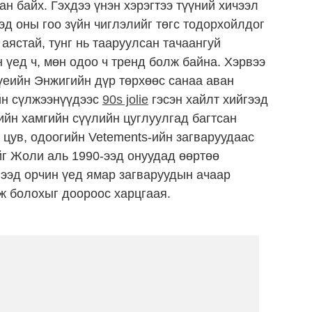
н байх. Гэхдээ үнэн хэрэгтээ түүний хичээл
ээд оны гоо зүйн чиглэлийг төгс тодорхойлдог
аястай, тунг нь тааруулсан тачаангуй
 үед ч, мөн одоо ч тренд болж байна. Хэрвээ
 үеийн Энжигийн дүр төрхөөс санаа аван
йн сүлжээнүүдээс
90s jolie
гэсэн хайлт хийгээд
дийн хамгийн сүүлийн цуглуулгад багтсан
e цув, одоогийн Vetements-ийн загваруудаас
йг Жоли аль 1990-ээд онуудад өөртөө
гээд орчин үед ямар загваруудын ачаар
ж болохыг доороос харцгаая.