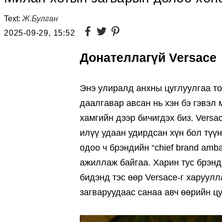
Text:
Ж.Булган
2025-09-29, 15:52
Донателлагүй Versace
Энэ улиралд анхны цуглуулгаа т
даалгавар авсан нь хэн бэ гэвэл
хамгийн дээр бичигдэх биз. Versa
илүү удаан удирдсан хүн бол түү
одоо ч брэндийн “chief brand am
ажиллаж байгаа. Харин тус брэнд
бидэнд тэс өөр Versacе-г харуул
загваруудаас санаа авч өөрийн ц