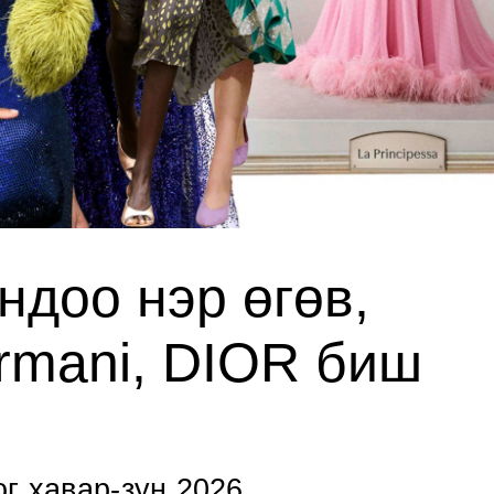
ндоо нэр өгөв,
Armani, DIOR биш
г хавар-зун 2026