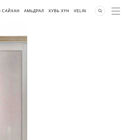
О САЙХАН
АМЬДРАЛ
ХУВЬ ХҮН
VELIN