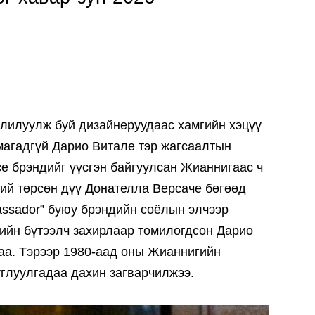
олилуулж буй дизайнеруудаас хамгийн хэцүү
 магадгүй Дарио Витале тэр жагсаалтын
ce брэндийг үүсгэн байгуулсан Жианнигаас ч
ний төрсөн дүү Донателла Версаче бөгөөд
bassador” буюу брэндийн соёлын элчээр
ийн бүтээлч захирлаар томилогдсон Дарио
лаа. Тэрээр 1980-аад оны Жианнигийн
углуулгадаа дахин загварчилжээ.