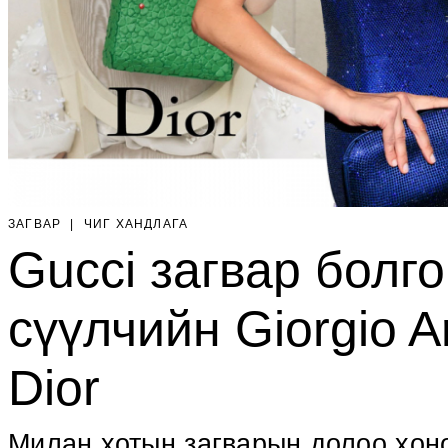
ЗАГВАР
|
ЧИГ ХАНДЛАГА
Gucci загвар болго
сүүлчийн Giorgio 
Dior
Милан хотын загварын долоо хоно