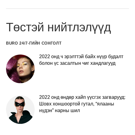
Төстэй нийтлэлүүд
BURO 24/7-ГИЙН СОНГОЛТ
2022 онд ч эрэлттэй байх нүүр будалт
болон үс засалтын чиг хандлагууд
2022 онд өндөр хайп үүсгэх загварууд:
Шовх хоншоортой гутал, “ялааны
нүдэн” нарны шил