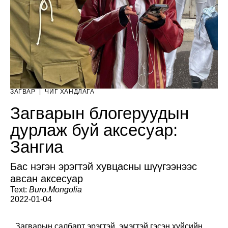
ЗАГВАР
|
ЧИГ ХАНДЛАГА
Загварын блогеруудын
дурлаж буй аксесуар:
Зангиа
Бас нэгэн эрэгтэй хувцасны шүүгээнээс
авсан аксесуар
Text:
Buro.Mongolia
2022-01-04
Загварын салбарт эрэгтэй, эмэгтэй гэсэн хүйсийн