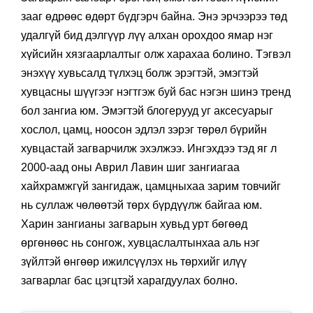
зааг өдрөөс өдөрт бүдгэрч байна. Энэ эрчээрээ төд
удалгүй бид дэлгүүр лүү алхан орохдоо ямар нэг
хүйсийн хязгаарлалтыг олж харахаа болино. Тэгвэл
энэхүү хувьсалд түлхэц болж эрэгтэй, эмэгтэй
хувцасны шүүгээг нэгтгэж буй бас нэгэн шинэ тренд
бол зангиа юм. Эмэгтэй блогерууд уг аксесуарыг
хослол, цамц, ноосон эдлэл зэрэг төрөл бүрийн
хувцастай загварчилж эхэлжээ. Ингэхдээ тэд яг л
2000-аад оны Аврил Лавин шиг зангиагаа
хайхрамжгүй зангидаж, цамцныхаа зарим товчийг
нь суллаж чөлөөтэй төрх бүрдүүлж байгаа юм.
Харин зангианы загварын хувьд урт бөгөөд
өргөнөөс нь сонгож, хувцаслалтынхаа аль нэг
зүйлтэй өнгөөр ижилсүүлэх нь төрхийг илүү
загварлаг бас цэгцтэй харагдуулах болно.