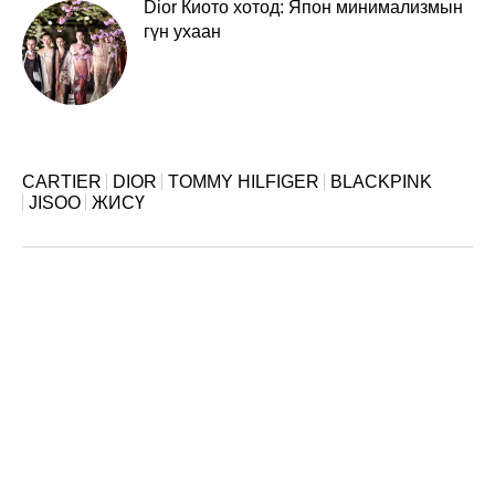
Dior Киото хотод: Япон минимализмын
гүн ухаан
CARTIER
DIOR
TOMMY HILFIGER
BLACKPINK
JISOO
ЖИСҮ