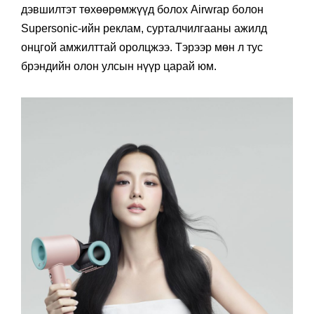
дэвшилтэт төхөөрөмжүүд болох Airwrap болон
Supersonic-ийн реклам, сурталчилгааны ажилд
онцгой амжилттай оролцжээ. Тэрээр мөн л тус
брэндийн олон улсын нүүр царай юм.