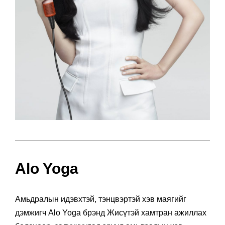
Alo Yoga
Амьдралын идэвхтэй, тэнцвэртэй хэв маягийг
дэмжигч Alo Yoga брэнд Жисүтэй хамтран ажиллах