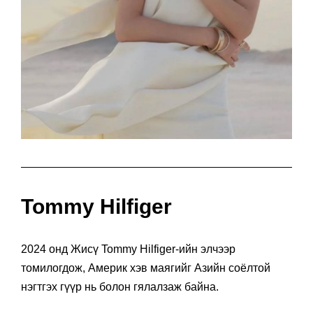
Tommy Hilfiger
2024 онд Жисү Tommy Hilfiger-ийн элчээр
томилогдож, Америк хэв маягийг Азийн соёлтой
нэгтгэх гүүр нь болон гялалзаж байна.