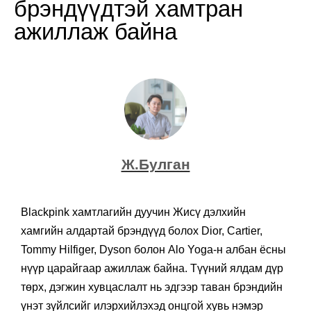
брэндүүдтэй хамтран
ажиллаж байна
Ж.Булган
Blackpink хамтлагийн дуучин Жисү дэлхийн
хамгийн алдартай брэндүүд болох Dior, Cartier,
Tommy Hilfiger, Dyson болон Alo Yoga-н албан ёсны
нүүр царайгаар ажиллаж байна. Түүний ялдам дүр
төрх, дэгжин хувцаслалт нь эдгээр таван брэндийн
үнэт зүйлсийг илэрхийлэхэд онцгой хувь нэмэр