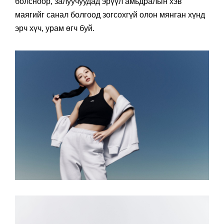
болсноор, залуучуудад эрүүл амьдралын хэв
маягийг санал болгоод зогсохгүй олон мянган хүнд
эрч хүч, урам өгч буй.