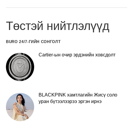
Төстэй нийтлэлүүд
BURO 24/7-ГИЙН СОНГОЛТ
Cartier-ын очир эрдэнийн ховсдолт
BLACKPINK хамтлагийн Жисү соло
уран бүтээлээрээ эргэн ирнэ