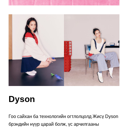
Dyson
Гоо сайхан ба технологийн огтлолцолд Жисү Dyson
брэндийн нүүр царай болж, үс арчилгааны