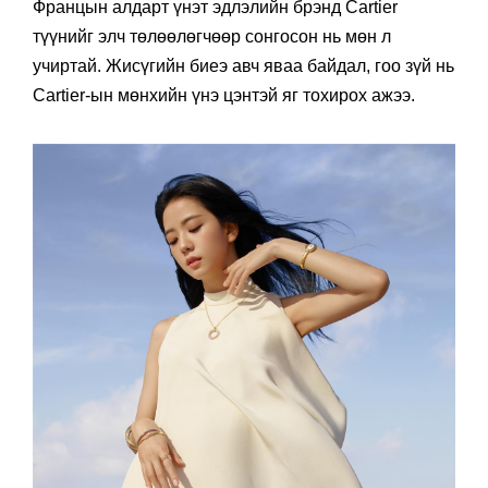
Францын алдарт үнэт эдлэлийн брэнд Cartier
түүнийг элч төлөөлөгчөөр сонгосон нь мөн л
учиртай. Жисүгийн биеэ авч яваа байдал, гоо зүй нь
Cartier-ын мөнхийн үнэ цэнтэй яг тохирох ажээ.