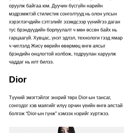
оруулж байгаа юм. Дуучин бүсгүйн нарийн
мэдрэмжтэй стилистик сонголтууд нь олон улсын
хэрэглэгчдийн сэтгэлийг эзэмдсээр үүнийгээ даган
тус брэндүүдийн борлуулалт ч мөн өссөн байх нь
гарцаагүй. Хувцас, үнэт эдлэл, технологи гээд ямар
ч чиглэлд Жисү өөрийн өвөрмөц өнгө аясыг
брэндийн онцлогтой холбож, тодруулан харуулж
чаддаг нь илт билээ.
Dior
Түүний эмэгтэйлэг энхрий төрх Dior-ын тансаг,
сонгодог хэв маягийг илүү орчин үеийн өнгө аястай
болгож “Dior-ын гүнж” хэмээх нэрийг хүртжээ.