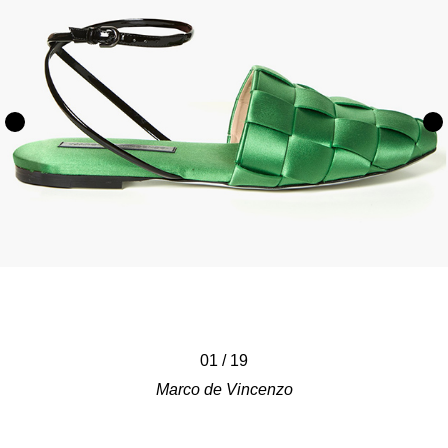
/
/
/
/
/
/
/
/
/
/
/
/
/
/
/
/
/
/
01
/
19
Marco de Vincenzo