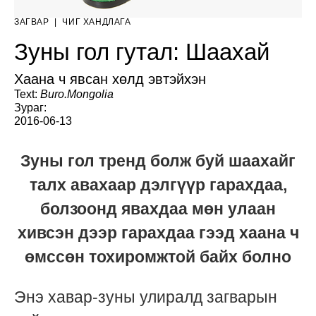
ЗАГВАР
|
ЧИГ ХАНДЛАГА
Зуны гол гутал: Шаахай
Хаана ч явсан хөлд эвтэйхэн
Text:
Buro.Mongolia
Зураг:
2016-06-13
Зуны гол тренд болж буй шаахайг
талх авахаар дэлгүүр гарахдаа,
болзоонд явахдаа мөн улаан
хивсэн дээр гарахдаа гээд хаана ч
өмссөн тохиромжтой байх болно
Энэ хавар-зуны улиралд загварын