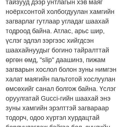
тайзууд дээр унтлагын хэв маяг
ноёрхсонтой холбогдуулан хамгийн
загварлаг гутлаар угладаг шаахай
тодроод байна. Атлас, арьс шир,
үслэг эдлэл зэргээс хийгдсэн
шаахайнуудыг богино тайралттай
өргөн өмд, "slip" даашинз, пижам
загварын хослол болон зуны нимгэн
халат маягийн пальтотой хослуулан
өмсөхийг санал болгож байна. Үслэг
оруулгатай Gucci-гийн шаахай энэ
зуны хамгийн эрэлттэй загвараар
тодорч, одоо хүртэл хурдацтай