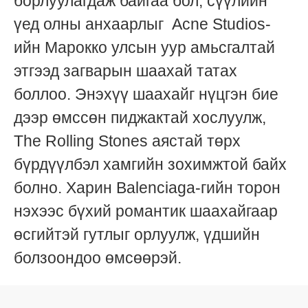
борлуулагдаж байгаа бол, сүүлийн
үед
олны анхаарлыг
Acne Studios-
ийн Марокко улсын уур амьсгалтай
этгээд загварын шаахай татах
боллоо. Энэхүү шаахайг нүцгэн бие
дээр өмссөн пиджактай хослуулж,
The Rolling Stones аястай төрх
бүрдүүлбэл хамгийн зохимжтой байх
болно. Харин Balenciaga-гийн торон
нэхээс бүхий романтик шаахайгаар
өсгийтэй гутлыг орлуулж, үдшийн
болзоондоо өмсөөрэй.