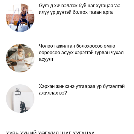
Gym-д хичээллэж буй цаг хугацаагаа
илүү үр дүнтэй болгох таван арга
Чөлөөт ажилтан болохоосоо өмнө
өөрөөсөө асуух хэрэгтэй гурван чухал
асуулт
Хэрхэн жинхэнэ утгаараа үр бүтээлтэй
ажиллах вэ?
ХУВЬ ХҮНИЙ ХӨГЖИЛ
ЦАГ ХУГАЦАА