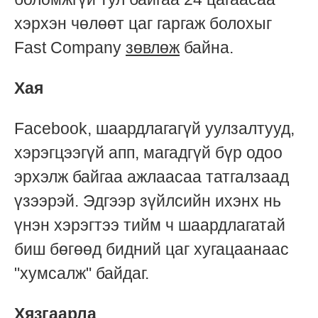
хэрхэн чөлөөт цаг гаргаж болохыг
Fast Company
зөвлөж
байна.
Хая
Facebook, шаардлагагүй уулзалтууд,
хэрэгцээгүй апп, магадгүй бүр одоо
эрхэлж байгаа ажлаасаа татгалзаад
үзээрэй. Эдгээр зүйлсийн ихэнх нь
үнэн хэрэгтээ тийм ч шаардлагатай
биш бөгөөд бидний цаг хугацаанаас
"хумсалж" байдаг.
Хязгаарла