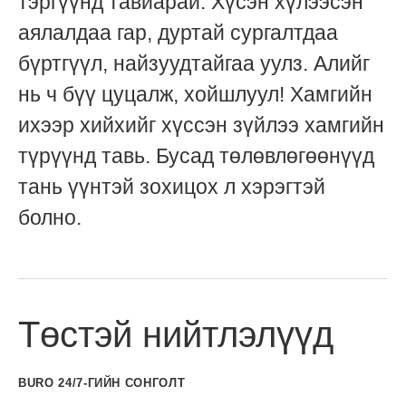
тэргүүнд тавиарай. Хүсэн хүлээсэн
аялалдаа гар, дуртай сургалтдаа
бүртгүүл, найзуудтайгаа уулз. Алийг
нь ч бүү цуцалж, хойшлуул! Хамгийн
ихээр хийхийг хүссэн зүйлээ хамгийн
түрүүнд тавь. Бусад төлөвлөгөөнүүд
тань үүнтэй зохицох л хэрэгтэй
болно.
Төстэй нийтлэлүүд
BURO 24/7-ГИЙН СОНГОЛТ