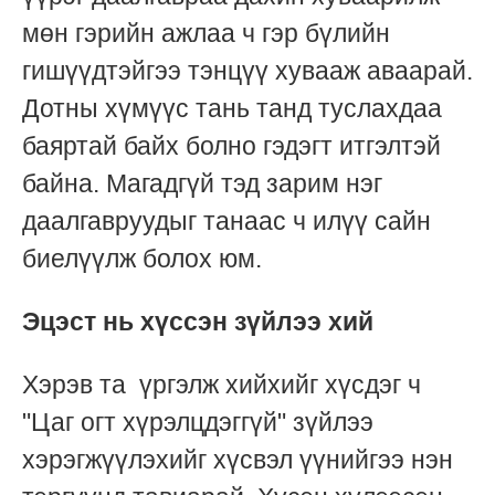
мөн гэрийн ажлаа ч гэр бүлийн
гишүүдтэйгээ тэнцүү хувааж аваарай.
Дотны хүмүүс тань танд туслахдаа
баяртай байх болно гэдэгт итгэлтэй
байна. Магадгүй тэд зарим нэг
даалгавруудыг танаас ч илүү сайн
биелүүлж болох юм.
Эцэст нь хүссэн зүйлээ хий
Хэрэв та үргэлж хийхийг хүсдэг ч
"Цаг огт хүрэлцдэггүй" зүйлээ
хэрэгжүүлэхийг хүсвэл үүнийгээ нэн