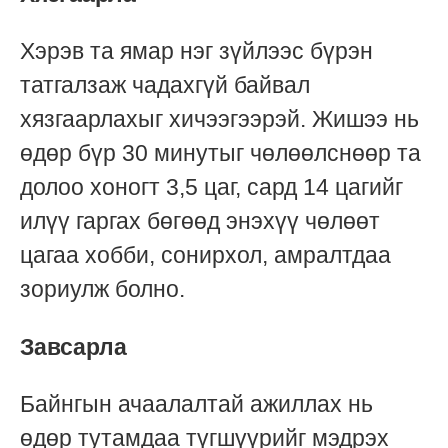
Хэрэв та ямар нэг зүйлээс бүрэн
татгалзаж чадахгүй байвал
хязгаарлахыг хичээгээрэй. Жишээ нь
өдөр бүр 30 минутыг чөлөөлснөөр та
долоо хоногт 3,5 цаг, сард 14 цагийг
илүү гаргах бөгөөд энэхүү чөлөөт
цагаа хобби, сонирхол, амралтдаа
зориулж болно.
Завсарла
Байнгын ачаалалтай ажиллах нь
өдөр тутамдаа түгшүүрийг мэдрэх