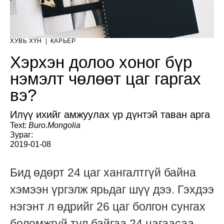
ХУВЬ ХҮН
|
КАРЬЕР
Хэрхэн долоо хоног бүр
нэмэлт чөлөөт цаг гаргах
вэ?
Илүү ихийг амжуулах үр дүнтэй таван арга
Text:
Buro.Mongolia
Зураг:
2019-01-08
Бид өдөрт 24 цаг хангалтгүй байна
хэмээн үргэлж ярьдаг шүү дээ. Гэхдээ
нэгэнт л өдрийг 26 цаг болгон сунгах
боломжгүй тул байгаа 24 цагаасаа