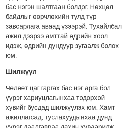
бас нэгэн шалтгаан болдог. Нөхцөл
байдлыг өөрчлөхийн тулд түр
завсарлага аваад үзээрэй. Тухайлбал
ажил дээрээ амттай өдрийн хоол
идэж, өдрийн дундуур зугаалж болох
юм.
Шилжүүл
Чөлөөт цаг гаргах бас нэг арга бол
үүрэг хариуцлагынхаа тодорхой
хувийг бусдад шилжүүлэх юм. Хамт
ажиллагсад, туслахуудынхаа дунд
үүрэг даалгавраа дахин хуваарилж