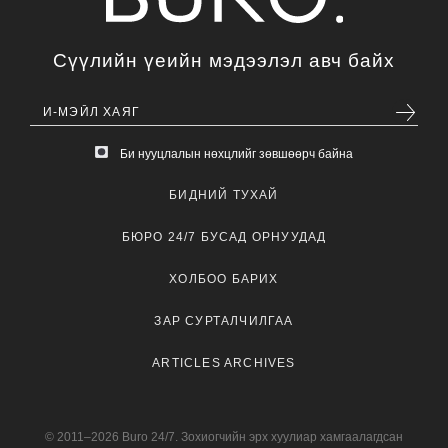
Сүүлийн үеийн мэдээлэл авч байх
Би нууцлалын нөхцлийг зөвшөөрч байна
БИДНИЙ ТУХАЙ
БЮРО 24/7 БУСАД ОРНУУДАД
ХОЛБОО БАРИХ
ЗАР СУРТАЛЧИЛГАА
ARTICLES ARCHIVES
© 2011–2026 Buro 24/7. Зохиогчийн эрх хуулиар хамгаалагдсан